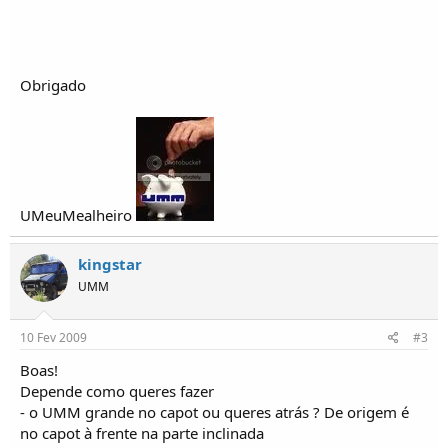
i
c
o
s
Obrigado
UMeuMealheiro
kingstar
UMM
10 Fev 2009
#3
Boas!
Depende como queres fazer
- o UMM grande no capot ou queres atrás ? De origem é
no capot à frente na parte inclinada