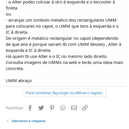
- o Alter podes colcoar à strs á esquerda e o tercooler à
fireita
ou
- arranjas um simbolo metalico dos rectangulares UMM
para colocares no capot, o UMM que tens à esquerda e o
IC â direita.
De origem é metalico rectangular no capot (dependendo
de que ano é porque sairam tb com UMM desses) , Alter à
esquerda e IC à direita.
Há quem tb use Alter e o IC no mesmo lado direito.
Consulta imagens de UMMs na web e terás uma ideia mais
concreta.
UMM abraço
Para comentar, faça login ou efetue o registo.
Facebook
Twitter
Pinterest
Whatsapp
Email
Ligação
Partilhar:
Interiores e chaparia