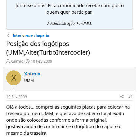
Junte-se a nós! Esta comunidade recebe com gosto
quem quer participar.
A Administração, ForUMM.
Interiores e chaparia
Posição dos logótipos
(UMM,Alter,TurboIntercooler)
I
D
Xaimix
10 Fev 2009
n
a
i
t
Xaimix
X
c
a
UMM
i
d
a
e
d
i
10 Fev 2009
#1
o
n
r
í
Olá a todos... comprei as seguintes placas para colocar na
d
c
treseira do meu UMM, e gostava de saber o local exato
e
i
onde são colocadas conforme a forma original,
T
o
gostava ainda de confirmar se o logótipo do capot é o
ó
mesmo da traseira.
p