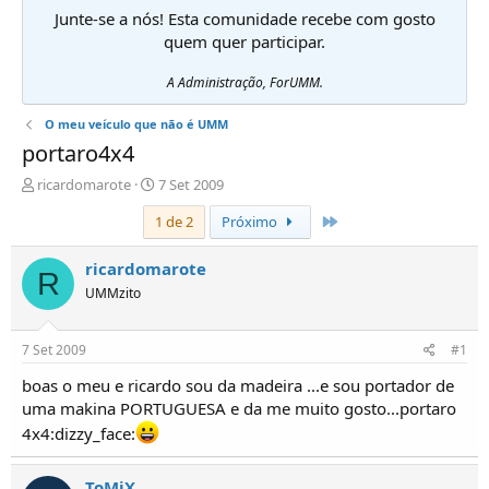
Junte-se a nós! Esta comunidade recebe com gosto
quem quer participar.
A Administração, ForUMM.
O meu veículo que não é UMM
portaro4x4
I
D
ricardomarote
7 Set 2009
n
a
Último
1 de 2
Próximo
i
t
c
a
i
d
ricardomarote
R
a
e
UMMzito
d
i
o
n
r
í
7 Set 2009
#1
d
c
e
i
boas o meu e ricardo sou da madeira ...e sou portador de
T
o
uma makina PORTUGUESA e da me muito gosto...portaro
ó
4x4:dizzy_face:
p
i
c
ToMiX