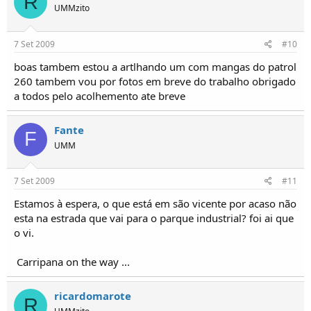
R
UMMzito
7 Set 2009
#10
boas tambem estou a artlhando um com mangas do patrol
260 tambem vou por fotos em breve do trabalho obrigado
a todos pelo acolhemento ate breve
Fante
F
UMM
7 Set 2009
#11
Estamos à espera, o que está em são vicente por acaso não
esta na estrada que vai para o parque industrial? foi ai que
o vi.
Carripana on the way ...
ricardomarote
R