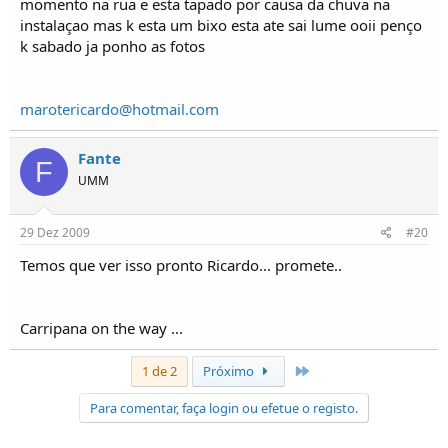
momento na rua e esta tapado por causa da chuva na
instalaçao mas k esta um bixo esta ate sai lume ooii penço
k sabado ja ponho as fotos
marotericardo@hotmail.com
Fante
F
UMM
29 Dez 2009
#20
Temos que ver isso pronto Ricardo... promete..
Carripana on the way ...
Último
1 de 2
Próximo
Para comentar, faça login ou efetue o registo.