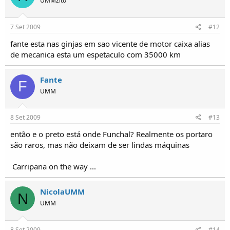
UMMzito
7 Set 2009
#12
fante esta nas ginjas em sao vicente de motor caixa alias
de mecanica esta um espetaculo com 35000 km
Fante
F
UMM
8 Set 2009
#13
então e o preto está onde Funchal? Realmente os portaro
são raros, mas não deixam de ser lindas máquinas
Carripana on the way ...
NicolaUMM
N
UMM
8 Set 2009
#14