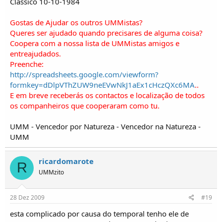
Clássico 10-10-1984
Gostas de Ajudar os outros UMMistas?
Queres ser ajudado quando precisares de alguma coisa?
Coopera com a nossa lista de UMMistas amigos e
entreajudados.
Preenche:
http://spreadsheets.google.com/viewform?
formkey=dDlpVThZUW9neEVwNkJ1aEx1cHczQXc6MA
..
E em breve receberás os contactos e localização de todos
os companheiros que cooperaram como tu.
UMM - Vencedor por Natureza - Vencedor na Natureza -
UMM
ricardomarote
R
UMMzito
28 Dez 2009
#19
esta complicado por causa do temporal tenho ele de