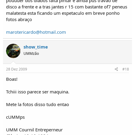
pouuuer dos diabos falta pintar e ainda pus travao de
disco a frente e a tras jantes r 15 com bastante of7 peneus
malatesta esta ficando um espetaculo em breve ponho
fotos abraço
marotericardo@hotmail.com
show_time
UMMzão
28 Dez 2009
#18
Boas!
Tchiii isso parece ser maquina.
Mete la fotos disso tudo entao
cUMMps
UMM Cournil Entreperneur