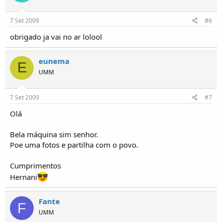
7 Set 2009
#6
obrigado ja vai no ar lolool
eunema
E
UMM
7 Set 2009
#7
Olá
Bela máquina sim senhor.
Poe uma fotos e partilha com o povo.
Cumprimentos
Hernani
Fante
F
UMM