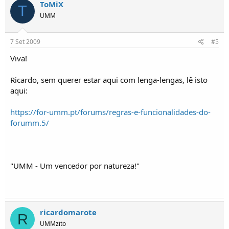
ToMiX
T
UMM
7 Set 2009
#5
Viva!
Ricardo, sem querer estar aqui com lenga-lengas, lê isto
aqui:
https://for-umm.pt/forums/regras-e-funcionalidades-do-
forumm.5/
"UMM - Um vencedor por natureza!"
ricardomarote
R
UMMzito