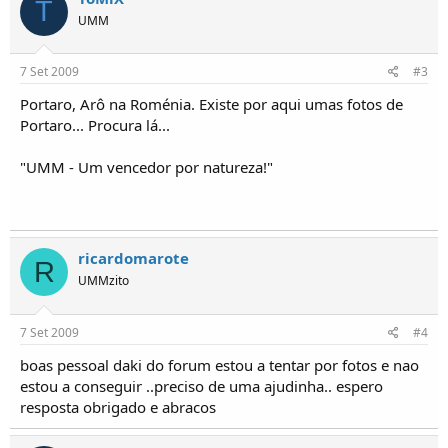
T
o
UMM
s
7 Set 2009
#3
Portaro, Arô na Roménia. Existe por aqui umas fotos de
Portaro... Procura lá...
"UMM - Um vencedor por natureza!"
ricardomarote
R
UMMzito
7 Set 2009
#4
boas pessoal daki do forum estou a tentar por fotos e nao
estou a conseguir ..preciso de uma ajudinha.. espero
resposta obrigado e abracos