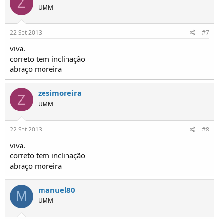
Z
UMM
22 Set 2013
#7
viva.
correto tem inclinação .
abraço moreira
zesimoreira
Z
UMM
22 Set 2013
#8
viva.
correto tem inclinação .
abraço moreira
manuel80
M
UMM