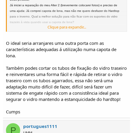
Já iniciei a reparação do meu Alter 2 (brevemente colocarei fotos) e preciso de
uma ajuda: Já comprei capota de lona, mas não me quero desfazer do Hardtop
para o inverno. Qual a melhor solução para não ficar com os suportes do vidro
trazeiro à vista quando usar a capota de lona?
Clique para expandir...
Obrigado e
AbraçUMM
E.Videira
O ideal seria arranjares uma outra porta com as
características adequadas á utilização numa capota de
lona.
Também podes cortar os tubos de fixação do vidro traseiro
e reinventares uma forma fácil e rápida de retirar o vidro
traseiro com os tubos agarrados, essa não será uma
adaptação muito difícil de fazer, difícil será fazer um
sistema de engate rápido com a consistência ideal para
segurar o vidro mantendo a estanquicidade do hardtop!
Cumps
portugues1111
P
UMM