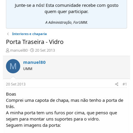
Junte-se a nós! Esta comunidade recebe com gosto
quem quer participar.
A Administração, ForUMM.
Interiores e chaparia
Porta Traseira - Vidro
I
D
manuel80
20 Set 2013
n
a
i
t
manuel80
M
c
a
UMM
i
d
a
e
d
i
20 Set 2013
#1
o
n
r
í
Boas
d
c
Comprei uma capota de chapa, mas não tenho a porta de
e
i
trás.
T
o
A minha porta tem uns furos por cima, que penso que
ó
sejam para montar uns suportes para o vidro.
p
Seguem imagens da porta:
i
c