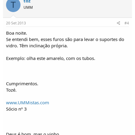
toz
T
UMM
20 Set 2013
#4
Boa noite.
Se entendi bem, esses furos são para levar o suportes do
vidro. Têm inclinação própria.
Exemplo: olha este amarelo, com os tubos.
Cumprimentos.
Tozé.
www.UMMistas.com
Sócio nº 3
Deus é bom, mas o vinho...