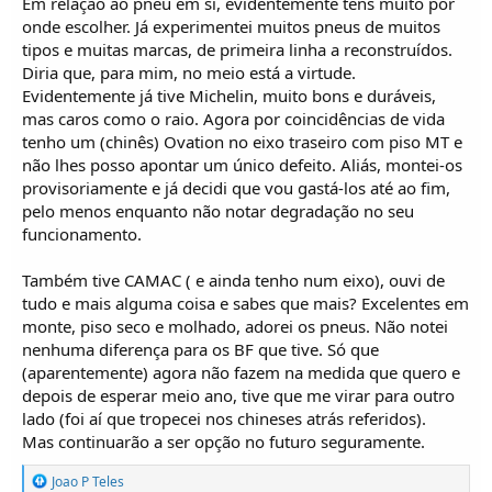
Em relação ao pneu em si, evidentemente tens muito por
onde escolher. Já experimentei muitos pneus de muitos
tipos e muitas marcas, de primeira linha a reconstruídos.
Diria que, para mim, no meio está a virtude.
Evidentemente já tive Michelin, muito bons e duráveis,
mas caros como o raio. Agora por coincidências de vida
tenho um (chinês) Ovation no eixo traseiro com piso MT e
não lhes posso apontar um único defeito. Aliás, montei-os
provisoriamente e já decidi que vou gastá-los até ao fim,
pelo menos enquanto não notar degradação no seu
funcionamento.
Também tive CAMAC ( e ainda tenho num eixo), ouvi de
tudo e mais alguma coisa e sabes que mais? Excelentes em
monte, piso seco e molhado, adorei os pneus. Não notei
nenhuma diferença para os BF que tive. Só que
(aparentemente) agora não fazem na medida que quero e
depois de esperar meio ano, tive que me virar para outro
lado (foi aí que tropecei nos chineses atrás referidos).
Mas continuarão a ser opção no futuro seguramente.
R
Joao P Teles