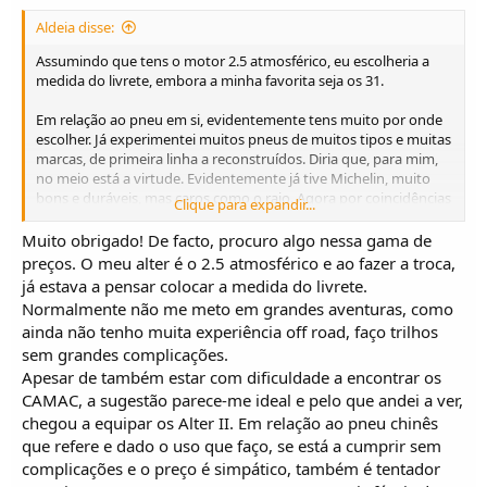
Aldeia disse:
Assumindo que tens o motor 2.5 atmosférico, eu escolheria a
medida do livrete, embora a minha favorita seja os 31.
Em relação ao pneu em si, evidentemente tens muito por onde
escolher. Já experimentei muitos pneus de muitos tipos e muitas
marcas, de primeira linha a reconstruídos. Diria que, para mim,
no meio está a virtude. Evidentemente já tive Michelin, muito
bons e duráveis, mas caros como o raio. Agora por coincidências
Clique para expandir...
de vida tenho um (chinês) Ovation no eixo traseiro com piso MT
e não lhes posso apontar um único defeito. Aliás, montei-os
Muito obrigado! De facto, procuro algo nessa gama de
provisoriamente e já decidi que vou gastá-los até ao fim, pelo
preços. O meu alter é o 2.5 atmosférico e ao fazer a troca,
menos enquanto não notar degradação no seu funcionamento.
já estava a pensar colocar a medida do livrete.
Normalmente não me meto em grandes aventuras, como
Também tive CAMAC ( e ainda tenho num eixo), ouvi de tudo e
ainda não tenho muita experiência off road, faço trilhos
mais alguma coisa e sabes que mais? Excelentes em monte, piso
sem grandes complicações.
seco e molhado, adorei os pneus. Não notei nenhuma diferença
para os BF que tive. Só que (aparentemente) agora não fazem
Apesar de também estar com dificuldade a encontrar os
na medida que quero e depois de esperar meio ano, tive que me
CAMAC, a sugestão parece-me ideal e pelo que andei a ver,
virar para outro lado (foi aí que tropecei nos chineses atrás
chegou a equipar os Alter II. Em relação ao pneu chinês
referidos).
que refere e dado o uso que faço, se está a cumprir sem
Mas continuarão a ser opção no futuro seguramente.
complicações e o preço é simpático, também é tentador