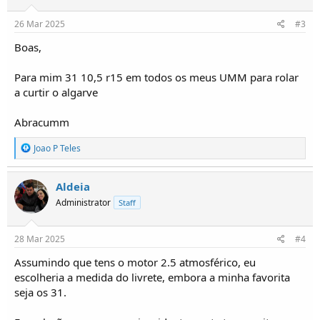
:
26 Mar 2025
#3
Boas,
Para mim 31 10,5 r15 em todos os meus UMM para rolar
a curtir o algarve
Abracumm
R
Joao P Teles
e
a
ç
Aldeia
õ
Administrator
Staff
e
s
:
28 Mar 2025
#4
Assumindo que tens o motor 2.5 atmosférico, eu
escolheria a medida do livrete, embora a minha favorita
seja os 31.