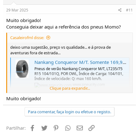
:
29 Mar 2025
#11
Muito obrigado!
Conseguia deixar aqui a referência dos pneus Momo?
Casaleirofml disse:
deixo uma sugestão, preço vs qualidade... e á prova de
aventuras fora de estrada...
Nankang Conqueror M/T. Somente 169,97 €
Pneus de verão Nankang Conqueror M/T, LT235/75
R15 104/101Q, POR OWL, Índice de Carga: 104/101,
Índice de velocidade: Q: max 160 km/h.
www.pneucity.com
Clique para expandir...
Visualizar anexo 39815
Muito obrigado!
Para comentar, faça login ou efetue o registo.
Facebook
Twitter
Pinterest
Whatsapp
Email
Ligação
Partilhar: