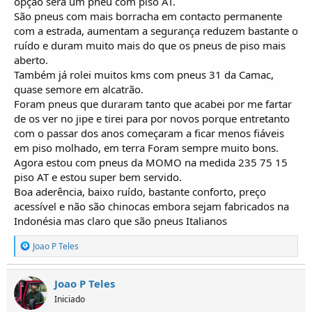
opção será um pneu com piso AT.
São pneus com mais borracha em contacto permanente
com a estrada, aumentam a segurança reduzem bastante o
ruído e duram muito mais do que os pneus de piso mais
aberto.
Também já rolei muitos kms com pneus 31 da Camac,
quase semore em alcatrão.
Foram pneus que duraram tanto que acabei por me fartar
de os ver no jipe e tirei para por novos porque entretanto
com o passar dos anos começaram a ficar menos fiáveis
em piso molhado, em terra Foram sempre muito bons.
Agora estou com pneus da MOMO na medida 235 75 15
piso AT e estou super bem servido.
Boa aderência, baixo ruído, bastante conforto, preço
acessível e não são chinocas embora sejam fabricados na
Indonésia mas claro que são pneus Italianos
R
Joao P Teles
e
a
ç
Joao P Teles
õ
Iniciado
e
s