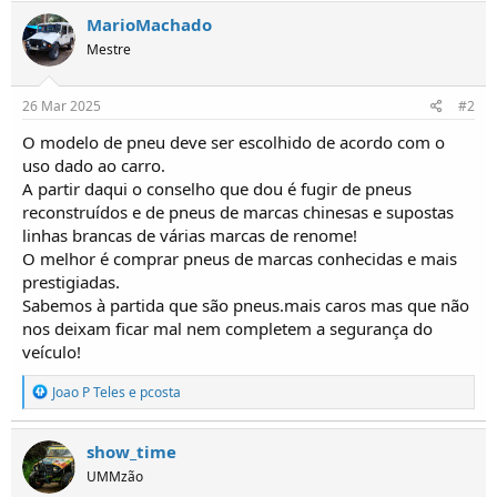
o
MarioMachado
s
Mestre
26 Mar 2025
#2
O modelo de pneu deve ser escolhido de acordo com o
uso dado ao carro.
A partir daqui o conselho que dou é fugir de pneus
reconstruídos e de pneus de marcas chinesas e supostas
linhas brancas de várias marcas de renome!
O melhor é comprar pneus de marcas conhecidas e mais
prestigiadas.
Sabemos à partida que são pneus.mais caros mas que não
nos deixam ficar mal nem completem a segurança do
veículo!
R
Joao P Teles
e
pcosta
e
a
ç
show_time
õ
UMMzão
e
s