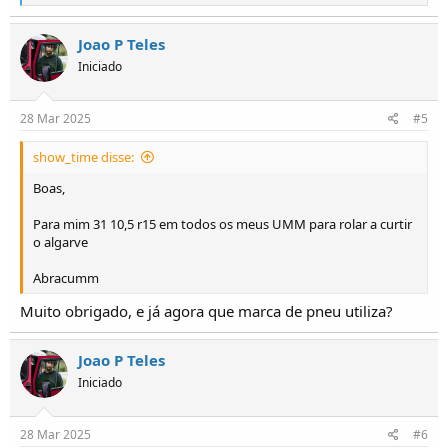
e
a
ç
Joao P Teles
õ
Iniciado
e
s
:
28 Mar 2025
#5
show_time disse:
Boas,
Para mim 31 10,5 r15 em todos os meus UMM para rolar a curtir
o algarve
Abracumm
Muito obrigado, e já agora que marca de pneu utiliza?
Joao P Teles
Iniciado
28 Mar 2025
#6