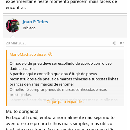
experimentar e neste momento parecem mais fáceis de
encontrar.
Joao P Teles
Iniciado
28 Mar 2025
#7
MarioMachado disse:
O modelo de pneu deve ser escolhido de acordo com o uso
dado ao carro.
A partir daqui o conselho que dou é fugir de pneus
reconstruídos e de pneus de marcas chinesas e supostas linhas
brancas de várias marcas de renome!
O melhor é comprar pneus de marcas conhecidas e mais
prestigiadas.
Sabemos à partida que são pneus.mais caros mas que não nos
Clique para expandir...
deixam ficar mal nem completem a segurança do veículo!
Muito obrigado!
Eu faço off road, embora normalmente não seja muito
aventureiro e prefira trilhos mais simples, mas utilizo
bastante na estrada. Assim sendo, queria um pneu tão