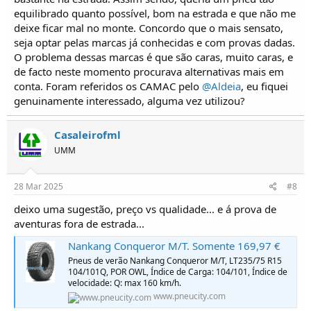
equilibrado quanto possível, bom na estrada e que não me
deixe ficar mal no monte. Concordo que o mais sensato,
seja optar pelas marcas já conhecidas e com provas dadas.
O problema dessas marcas é que são caras, muito caras, e
de facto neste momento procurava alternativas mais em
conta. Foram referidos os CAMAC pelo
@Aldeia
, eu fiquei
genuinamente interessado, alguma vez utilizou?
Casaleirofml
UMM
28 Mar 2025
#8
deixo uma sugestão, preço vs qualidade... e á prova de
aventuras fora de estrada...
Nankang Conqueror M/T. Somente 169,97 €
Pneus de verão Nankang Conqueror M/T, LT235/75 R15
104/101Q, POR OWL, Índice de Carga: 104/101, Índice de
velocidade: Q: max 160 km/h.
www.pneucity.com