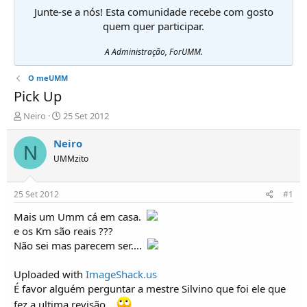
Junte-se a nós! Esta comunidade recebe com gosto
quem quer participar.
A Administração, ForUMM.
O meUMM
Pick Up
I
D
Neiro
25 Set 2012
n
a
i
t
Neiro
N
c
a
UMMzito
i
d
a
e
d
i
25 Set 2012
#1
o
n
r
í
Mais um Umm cá em casa.
d
c
e os Km são reais ???
e
i
Não sei mas parecem ser....
T
o
ó
Uploaded with
ImageShack.us
p
É favor alguém perguntar a mestre Silvino que foi ele que
i
c
fez a ultima revisão....