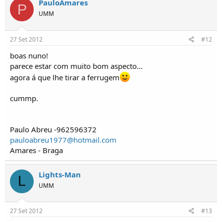
PauloAmares
P
UMM
27 Set 2012
#12
boas nuno!
parece estar com muito bom aspecto...
agora á que lhe tirar a ferrugem
cummp.
Paulo Abreu -962596372
pauloabreu1977@hotmail.com
Amares - Braga
Lights-Man
L
UMM
27 Set 2012
#13