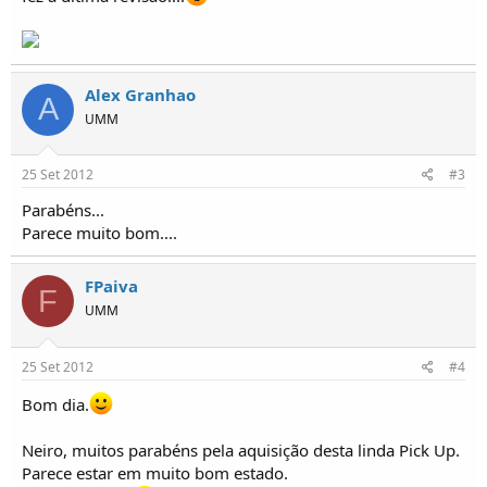
o
s
Alex Granhao
A
UMM
25 Set 2012
#3
Parabéns...
Parece muito bom....
FPaiva
F
UMM
25 Set 2012
#4
Bom dia.
Neiro, muitos parabéns pela aquisição desta linda Pick Up.
Parece estar em muito bom estado.