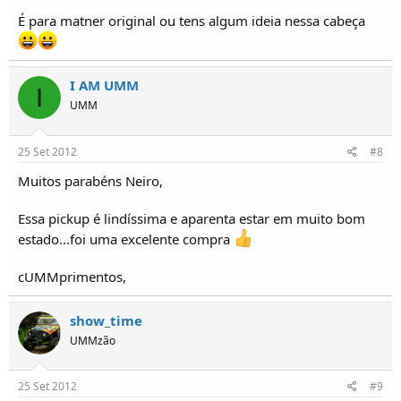
É para matner original ou tens algum ideia nessa cabeça
I AM UMM
I
UMM
25 Set 2012
#8
Muitos parabéns Neiro,
Essa pickup é lindíssima e aparenta estar em muito bom
estado...foi uma excelente compra
cUMMprimentos,
show_time
UMMzão
25 Set 2012
#9