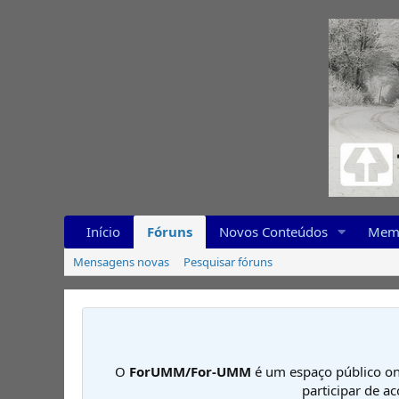
Início
Fóruns
Novos Conteúdos
Mem
Mensagens novas
Pesquisar fóruns
O
ForUMM/For-UMM
é um espaço público on
participar de a