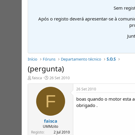
Sem regist
Após o registo deverá apresentar-se à comuni
pr
Jun
Início
Fóruns
Departamento técnico
S.O.S
(pergunta)
I
D
faisca
26 Set 2010
n
a
i
t
26 Set 2010
c
a
F
boas quando o motor esta a t
i
d
a
e
obrigado .
d
i
o
n
faisca
r
í
d
c
UMMzito
e
i
Registo
2 Jul 2010