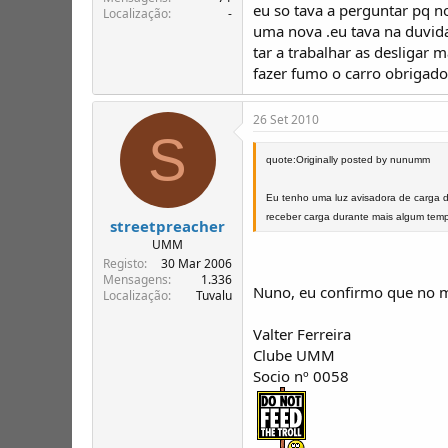
eu so tava a perguntar pq no
Localização
-
uma nova .eu tava na duvid
tar a trabalhar as desligar 
fazer fumo o carro obrigado
26 Set 2010
S
quote:Originally posted by nunumm
Eu tenho uma luz avisadora de carga di
receber carga durante mais algum tempo.
streetpreacher
UMM
Registo
30 Mar 2006
Mensagens
1.336
Nuno, eu confirmo que no me
Localização
Tuvalu
Valter Ferreira
Clube UMM
Socio nº 0058