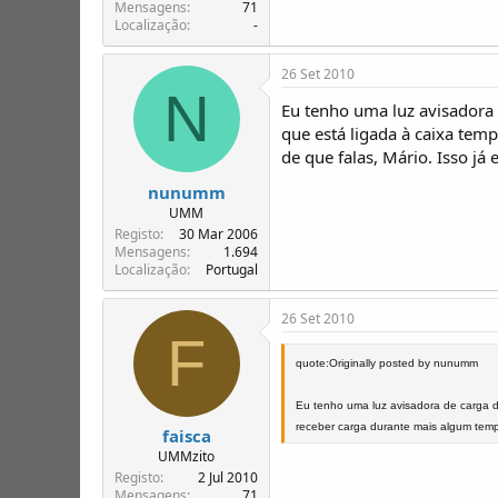
T
o
Mensagens
71
Localização
-
ó
p
i
26 Set 2010
c
N
o
Eu tenho uma luz avisadora 
s
que está ligada à caixa temp
de que falas, Mário. Isso já
nunumm
UMM
Registo
30 Mar 2006
Mensagens
1.694
Localização
Portugal
26 Set 2010
F
quote:Originally posted by nunumm
Eu tenho uma luz avisadora de carga di
receber carga durante mais algum tempo.
faisca
UMMzito
Registo
2 Jul 2010
Mensagens
71