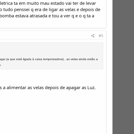
letrica ta em muito mau estado vai ter de levar
udo penssei q era de ligar as velas e depois de
bomba estava atrasada e tou a ver q e o q ta a
#5
gar (a que está ligada à caixa temporizadora) , as velas ainda estão a
s.
 a alimentar as velas depois de apagar as Luz.