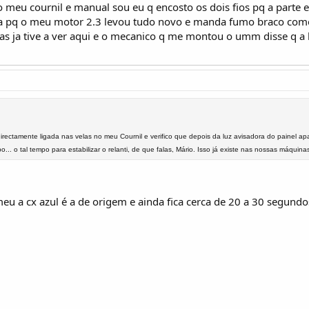
 meu cournil e manual sou eu q encosto os dois fios pq a parte e
a pq o meu motor 2.3 levou tudo novo e manda fumo braco como t
mas ja tive a ver aqui e o mecanico q me montou o umm disse q a 
rectamente ligada nas velas no meu Cournil e verifico que depois da luz avisadora do painel apa
.. o tal tempo para estabilizar o relanti, de que falas, Mário. Isso já existe nas nossas máquina
u a cx azul é a de origem e ainda fica cerca de 20 a 30 segundos