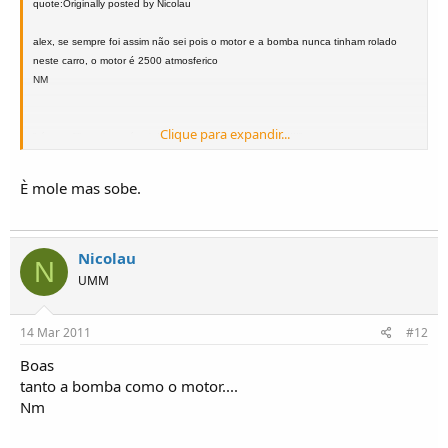
quote:Originally posted by Nicolau
alex, se sempre foi assim não sei pois o motor e a bomba nunca tinham rolado
neste carro, o motor é 2500 atmosferico
NM
Clique para expandir...
" ó meu filho....isso só sai daqui a andar.... de reboque!!!!"
È mole mas sobe.
Nicolau
N
UMM
14 Mar 2011
#12
Boas
tanto a bomba como o motor....
Nm