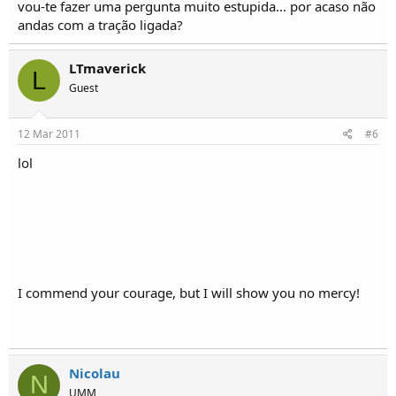
vou-te fazer uma pergunta muito estupida... por acaso não
andas com a tração ligada?
LTmaverick
L
Guest
12 Mar 2011
#6
lol
I commend your courage, but I will show you no mercy!
Nicolau
N
UMM