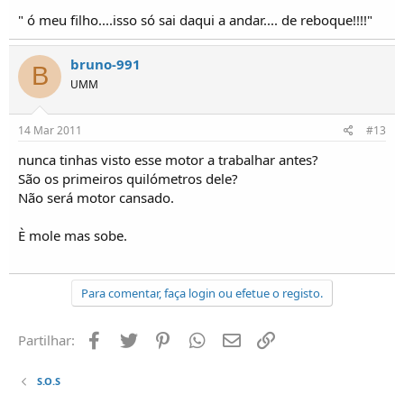
" ó meu filho....isso só sai daqui a andar.... de reboque!!!!"
bruno-991
B
UMM
14 Mar 2011
#13
nunca tinhas visto esse motor a trabalhar antes?
São os primeiros quilómetros dele?
Não será motor cansado.
È mole mas sobe.
Para comentar, faça login ou efetue o registo.
Facebook
Twitter
Pinterest
Whatsapp
Email
Ligação
Partilhar:
S.O.S