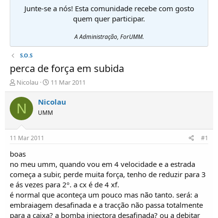
Junte-se a nós! Esta comunidade recebe com gosto
quem quer participar.
A Administração, ForUMM.
S.O.S
perca de força em subida
I
D
Nicolau
11 Mar 2011
n
a
i
t
Nicolau
N
c
a
UMM
i
d
a
e
d
i
11 Mar 2011
#1
o
n
r
í
boas
d
c
no meu umm, quando vou em 4 velocidade e a estrada
e
i
começa a subir, perde muita força, tenho de reduzir para 3
T
o
e ás vezes para 2º. a cx é de 4 xf.
ó
é normal que aconteça um pouco mas não tanto. será: a
p
embraiagem desafinada e a tracção não passa totalmente
i
c
para a caixa? a bomba injectora desafinada? ou a debitar