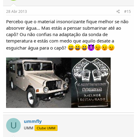
28 Abr 2013
#15
Percebo que o material insonorizante fique melhor se não
absorver água... Mas estás a pensar submarinar até ao
capô? Ou não confias na adaptação da sonda de
temperatura e estás com medo que aquilo desate a
esguichar água para o capô?
ummfly
U
UMM
Clube UMM