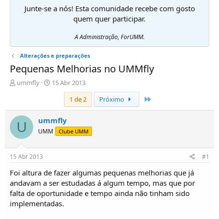
Junte-se a nós! Esta comunidade recebe com gosto
quem quer participar.
A Administração, ForUMM.
Alterações e preparações
Pequenas Melhorias no UMMfly
I
D
ummfly
15 Abr 2013
n
a
Último
1 de 2
Próximo
i
t
c
a
i
d
ummfly
U
a
e
UMM
Clube UMM
d
i
o
n
r
í
15 Abr 2013
#1
d
c
e
i
Foi altura de fazer algumas pequenas melhorias que já
T
o
andavam a ser estudadas á algum tempo, mas que por
ó
falta de oportunidade e tempo ainda não tinham sido
p
implementadas.
i
c