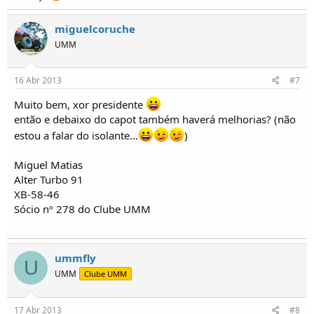
miguelcoruche
UMM
16 Abr 2013
#7
Muito bem, xor presidente
então e debaixo do capot também haverá melhorias? (não
estou a falar do isolante...
)
Miguel Matias
Alter Turbo 91
XB-58-46
Sócio nº 278 do Clube UMM
ummfly
U
UMM
Clube UMM
17 Abr 2013
#8