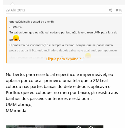
29 Abr 2013
#18
quote:Originally posted by ummfly
(...)Marco,
Tu sabes bem que eu não sei nadar e por isso não levo o meu UMM para fora de
pé
.
O problema da insonorização é sempre o mesmo, sempre que se passa numa
poça de água lá fica tudo molhado e depois vai sempre acabando por apodrecer.
Mas havemos de arranjar alguma solução mais definitiva.
Clique para expandir...
Norberto, para esse local específico e impermeável, eu
optaria por colocar primeiro uma tela que o ZMLeal
colocou nas partes baixas do dele e depois aplicava o
Purflux que eu coloquei no meu por baixo; já resistiu aos
banhos dos passeios anteriores e está bom.
UMM abraço,
MMiranda