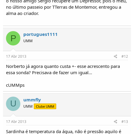
o nosso amigo Sérgio recupere um Depressor, pois o meu,
no último passeio por TTerras de Montemor, entregou a
alma ao criador.
portugues1111
P
UMM
17 Abr 2013
#12
Norberto já agora quanto custa +- esse acrescento para
essa sonda? Precisava de fazer um igual...
cUMMps
ummfly
U
UMM
Clube UMM
17 Abr 2013
#13
Sardinha é temperatura da água, não é pressão aquilo é