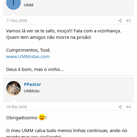
T
UMM
17 Mai 2006
#3
Vamos lá ver se te safo, moço!!! Fala com a vizinhança.
Quem tem amigos não morre na prisão!
Cumprimentos, Tozé.
www.UMMistas.com
Deus é bom, mas o vinho...
PPastor
UMMzito
18 Mai 2006
#4
Obrigadissimo
!
O meu UMM calca tudo menos linhas continuas, ando no
monte mas sou civilizado!