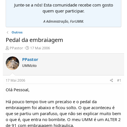
Junte-se a nós! Esta comunidade recebe com gosto
quem quer participar.
A Administração, ForUMM.
Outros
Pedal da embraiagem
I
D
PPastor
17 Mai 2006
n
a
i
t
PPastor
c
a
UMMzito
i
d
a
e
d
i
17 Mai 2006
#1
o
n
r
í
Olá Pessoal,
d
c
e
i
Há pouco tempo tive um precalso e o pedal da
T
o
embraiagem foi abaixo e ficou solto. O que aconteceu é
ó
que se partiu um parafuso, que não sei explicar muito bem
p
o que é, que entra no bombite. O meu UMM é um ALTER 2
i
c
de 91 com embraiagem hidraulica.