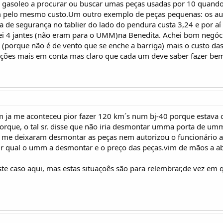
m gasoleo a procurar ou buscar umas peças usadas por 10 quand
 pelo mesmo custo.Um outro exemplo de peças pequenas: os aut
a de segurança no tablier do lado do pendura custa 3,24 e por aí 
i 4 jantes (não eram para o UMM)na Benedita. Achei bom negóci
 (porque não é de vento que se enche a barriga) mais o custo d
ações mais em conta mas claro que cada um deve saber fazer bem
im ja me aconteceu pior fazer 120 km´s num bj-40 porque estava
porque, o tal sr. disse que não iria desmontar umma porta de umm 
 me deixaram desmontar as peças nem autorizou o funcionário a fa
ir qual o umm a desmontar e o preço das peças.vim de mãos a aban
este caso aqui, mas estas situaçoês são para relembrar,de vez em