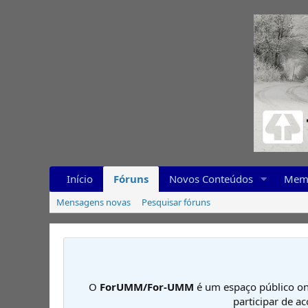
Início
Fóruns
Novos Conteúdos
Mem
Mensagens novas
Pesquisar fóruns
O
ForUMM/For-UMM
é um espaço público on
participar de a