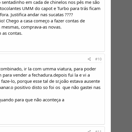
o sentadinho em cada de chinelos nos pés me são
ocolantes UMM do capot e Turbo para trás ficam
fora. Justifica andar nas sucatas ????
o! Chego a casa começo a fazer contas de
as mesmas, comprava-as novas.
 as contas.
#10
 combinado, ir la com umma viatura, para poder
para vender a fechadura.depois fui la e vi a
ze-lo, porque esse tal de sr.joão estava ausente
ar.o positivo disto so foi os  que não gastei nas
 quando para que não aconteça a
#11