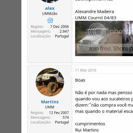
alex
Alexandre Madeira
UMMzão
UMM Cournil 04/83
Registo
7 Dez 2006
Mensagens
2.947
Localização
Portugal
11 Mar 2010
Boas
Não é por nada mas pensso 
quando vou aos sucateiros 
Martins
dizem:´´não compra você ma
UMM
mas quando o material esca
Registo
12 Fev 2007
Mensagens
574
Localização
Portugal
cumprimentos
Rui Martins