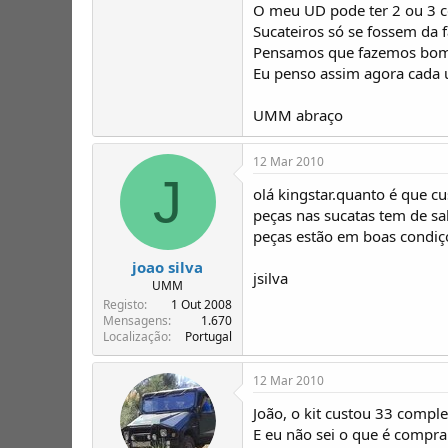
O meu UD pode ter 2 ou 3 c
Sucateiros só se fossem da 
Pensamos que fazemos bom 
Eu penso assim agora cada u
UMM abraço
12 Mar 2010
J
olá kingstar.quanto é que c
peças nas sucatas tem de sa
peças estão em boas condiç
joao silva
jsilva
UMM
Registo
1 Out 2008
Mensagens
1.670
Localização
Portugal
12 Mar 2010
João, o kit custou 33 comple
E eu não sei o que é compra