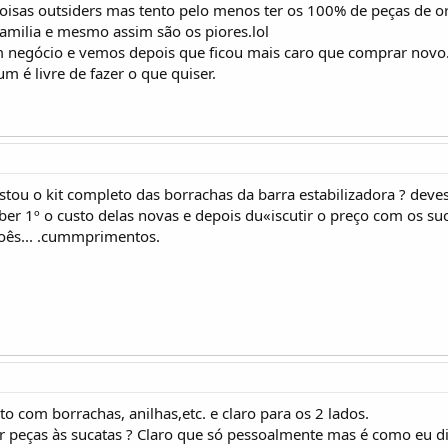
oisas outsiders mas tento pelo menos ter os 100% de peças de o
familia e mesmo assim são os piores.lol
negócio e vemos depois que ficou mais caro que comprar novo
m é livre de fazer o que quiser.
ustou o kit completo das borrachas da barra estabilizadora ? de
ber 1º o custo delas novas e depois du«iscutir o preço com os suc
oês... .cummprimentos.
to com borrachas, anilhas,etc. e claro para os 2 lados.
r peças às sucatas ? Claro que só pessoalmente mas é como eu d