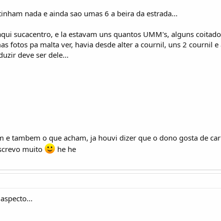
tinham nada e ainda sao umas 6 a beira da estrada...
 aqui sucacentro, e la estavam uns quantos UMM's, alguns coitado
as fotos pa malta ver, havia desde alter a cournil, uns 2 cournil e
zir deve ser dele...
em e tambem o que acham, ja houvi dizer que o dono gosta de carr
escrevo muito
he he
aspecto...