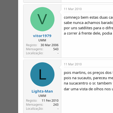
11 Mar 2010
V
comneço bem estas duas casa 
sabe nunca achamos barado 
por uns satélites para o dif
a correr á frente dele, podia
vitor1979
UMM
Registo
30 Mar 2006
Mensagens
543
Localização
-
11 Mar 2010
L
pois martins, os preços dos f
pois na sucauto, pareceu m
na sucacentro o sr. tambem t
dar uma vista de olhos nos u
Lights-Man
UMM
Registo
11 Fev 2010
Mensagens
243
Localização
-