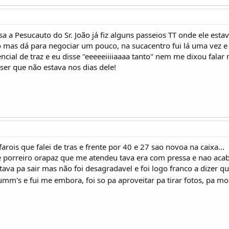
a Pesucauto do Sr. João já fiz alguns passeios TT onde ele estava
mas dá para negociar um pouco, na sucacentro fui lá uma vez e 
rencial de traz e eu disse "eeeeeiiiiaaaa tanto" nem me dixou falar
 ser que não estava nos dias dele!
arois que falei de tras e frente por 40 e 27 sao novoa na caixa...
e porreiro orapaz que me atendeu tava era com pressa e nao acab
ava pa sair mas não foi desagradavel e foi logo franco a dizer q
mm's e fui me embora, foi so pa aproveitar pa tirar fotos, pa mo