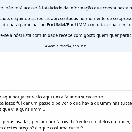
o, não terá acesso à totalidade da informação que consta nesta 
dade, seguindo as regras apresentadas no momento de se aprese
onto para participar no ForUMM/For-UMM em toda a sua plenitu
te-se a nós! Esta comunidade recebe com gosto quem quer partici
A Administração, ForUMM.
aqui por ja ter visto aqui um a falar da sucacentro...
pa fazer, fui dar um passeio pa ver o que havia de umm nas sucat
s que vi alguns umm...
 peças usadas, pediam por farois da frente completos da rinder,
am destes preços? e oque costuma custar?