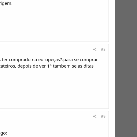
rigem.
.
#8
ves ter comprado na europeças?.para se comprar
ateiros, depois de ver 1º tambem se as ditas
#9
igo: