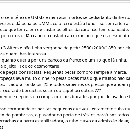
é o cemitério de UMMs e nem aos mortos se pedia tanto dinheiro
 vezes e dá pena os UMMs cujo ferro está a fundir-se com a terra.
uco que tem além de custar os olhos da cara não tem qualidade.
o porreiros e dão cabo do custado ao ucraniano que os desmonta
ou 3 Alters e não tinha vergonha de pedir 2500/2000/1850 por e
ra quem lhes interessa.
i quanto queria por uns bancos da frente de um 19 que lá tinha.
a o jeito !!! de os desmontar!!!
de peças por sucatas! Pequenas peças compro sempre à marca.
ropeças leva muito dinheiro pelas peças mas o que muitos não 
abilizadora ronda os  25 e todos sabemos os preços que andam po
 procura de borrachas sejam do capot ou outras ???
amento e depois vou comprando aos bocados porque de usado e
isso comprando as pecitas pequenas que vou lentamente substitu
 do parabrisas, o puxador da porta de trás, os parafusos todos do
rrachas da barra estabilizadora, o tubo curvo da admissão de ar,
as.