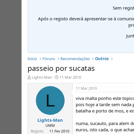
Sem regist
Após o registo deverá apresentar-se à comuni
pr
Jun
Início
Fóruns
Recomendações
Outros
passeio por sucatas
I
D
Lights-Man
11 Mar 2010
n
a
i
t
11 Mar 2010
c
a
L
viva malta ponho este topico 
i
d
a
e
pois hoje a tarde sem nada 
d
i
batalha e porto de mos, e ei
o
n
Lights-Man
r
í
numa, sucauto, para alem de
d
c
UMM
euros, isto cada, o que ach
e
i
Registo
11 Fev 2010