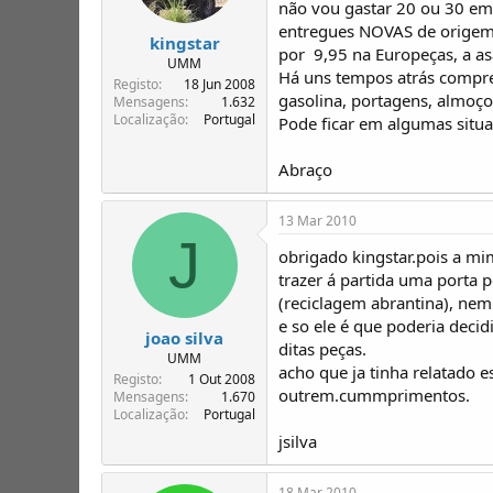
não vou gastar 20 ou 30 e
entregues NOVAS de origem
kingstar
por  9,95 na Europeças, a as
UMM
Há uns tempos atrás compre
Registo
18 Jun 2008
gasolina, portagens, almoço
Mensagens
1.632
Localização
Portugal
Pode ficar em algumas situ
Abraço
13 Mar 2010
J
obrigado kingstar.pois a m
trazer á partida uma porta 
(reciclagem abrantina), nem
e so ele é que poderia decid
joao silva
ditas peças.
UMM
acho que ja tinha relatado 
Registo
1 Out 2008
outrem.cummprimentos.
Mensagens
1.670
Localização
Portugal
jsilva
18 Mar 2010