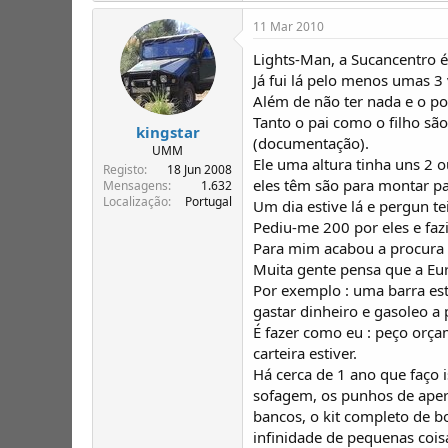
11 Mar 2010
Lights-Man, a Sucancentro 
Já fui lá pelo menos umas 3
Além de não ter nada e o po
Tanto o pai como o filho sã
kingstar
(documentação).
UMM
Ele uma altura tinha uns 2 
Registo
18 Jun 2008
eles têm são para montar pa
Mensagens
1.632
Localização
Portugal
Um dia estive lá e pergun te
Pediu-me 200 por eles e fazi
Para mim acabou a procura 
Muita gente pensa que a Eu
Por exemplo : uma barra est
gastar dinheiro e gasoleo a
É fazer como eu : peço orç
carteira estiver.
Há cerca de 1 ano que faço 
sofagem, os punhos de aperto
bancos, o kit completo de bo
infinidade de pequenas cois