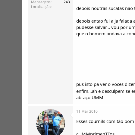
T
o
Mensagens
243
Localização
-
ó
depois noutras sucatas nao 
p
i
depois entao fui a ja falada
c
pudesse salvar... vou por um
o
que o homem andava a condu
s
pus isto pa ver o voces diz
enfim...ah e desculpem se 
abraço UMM
11 Mar 2010
Esses cournils com tão bom 
cUMMprimenTTos