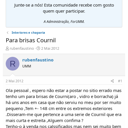
Junte-se a nós! Esta comunidade recebe com gosto
quem quer participar.
A Administração, ForUMM.
Interiores e chaparia
Para brisas Cournil
I
D
rubenfaustino
2 Mai 2012
n
a
i
t
rubenfaustino
R
c
a
UMM
i
d
a
e
d
i
2 Mai 2012
#1
o
n
r
í
Ola pessoal , espero não estar a postar no sitio errado mas
d
c
tenho um para brisas de Courni(aro , vidro e borracha) já
e
i
há uns anos em casa que não serviu no meu por ser muito
T
o
pequeno ,Tem +- 148 cm entre os extremos exteriores
ó
.Disseram-me que pertence a uma serie de Cournil que era
p
mais curta e estreita ,Alguem confima ?
i
c
Tenho-o à venda nos calssificados mas nem sei muito bem