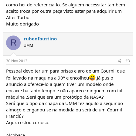
o
como hei-de referencia-lo. Se alguem necessitar tambem
s
aceito troca por outra peça visto estar para adquirir um
Alter Turbo.
Muito obrigado
rubenfaustino
R
UMM
30 Nov 2012
#3
Pessoal devo ter um para brisas e aro de um Cournil que
foi lavado na maquina a 90º e encolheu
.Já pus o
anuncio a oferece-lo a quem tiver um modelo onde
encaixe há tanto tempo e não aparece ninguem com tal
máquina .Será que era um protótipo da NASA?
Será que o tipo da chapa da UMM fez aquilo a seguir ao
almoço e enganou-se na medida ou será de um Cournil
Franciú?
Agora estou curioso.
Alcobaça