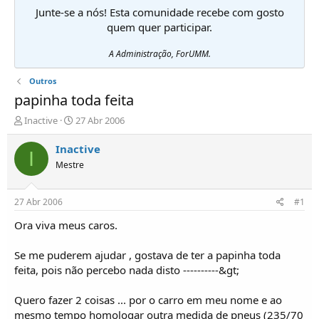
Junte-se a nós! Esta comunidade recebe com gosto
quem quer participar.
A Administração, ForUMM.
Outros
papinha toda feita
I
D
Inactive
27 Abr 2006
n
a
i
t
Inactive
I
c
a
Mestre
i
d
a
e
d
i
27 Abr 2006
#1
o
n
r
í
Ora viva meus caros.
d
c
e
i
Se me puderem ajudar , gostava de ter a papinha toda
T
o
feita, pois não percebo nada disto ----------&gt;
ó
p
Quero fazer 2 coisas ... por o carro em meu nome e ao
i
c
mesmo tempo homologar outra medida de pneus (235/70