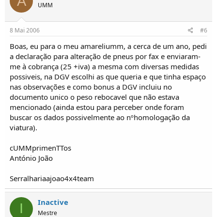
A
UMM
8 Mai 2006
#6
Boas, eu para o meu amareliumm, a cerca de um ano, pedi
a declaração para alteração de pneus por fax e enviaram-
me à cobrança (25 +iva) a mesma com diversas medidas
possiveis, na DGV escolhi as que queria e que tinha espaço
nas observações e como bonus a DGV incluiu no
documento unico o peso rebocavel que não estava
mencionado (ainda estou para perceber onde foram
buscar os dados possivelmente ao nºhomologação da
viatura).
cUMMprimenTTos
António João
Serralhariaajoao4x4team
Inactive
I
Mestre