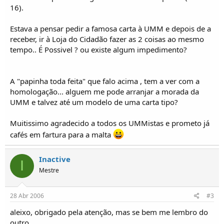
o
16).
s
Estava a pensar pedir a famosa carta à UMM e depois de a
receber, ir à Loja do Cidadão fazer as 2 coisas ao mesmo
tempo.. É Possivel ? ou existe algum impedimento?
A "papinha toda feita" que falo acima , tem a ver com a
homologação... alguem me pode arranjar a morada da
UMM e talvez até um modelo de uma carta tipo?
Muitissimo agradecido a todos os UMMistas e prometo já
cafés em fartura para a malta
Inactive
I
Mestre
28 Abr 2006
#3
aleixo, obrigado pela atenção, mas se bem me lembro do
outro