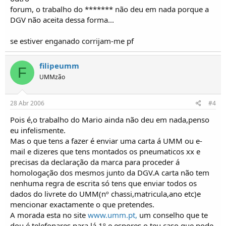
forum, o trabalho do ******* não deu em nada porque a
DGV não aceita dessa forma...
se estiver enganado corrijam-me pf
filipeumm
F
UMMzão
28 Abr 2006
#4
Pois é,o trabalho do Mario ainda não deu em nada,penso
eu infelismente.
Mas o que tens a fazer é enviar uma carta á UMM ou e-
mail e dizeres que tens montados os pneumaticos xx e
precisas da declaração da marca para proceder á
homologação dos mesmos junto da DGV.A carta não tem
nenhuma regra de escrita só tens que enviar todos os
dados do livrete do UMM(nº chassi,matricula,ano etc)e
mencionar exactamente o que pretendes.
A morada esta no site
www.umm.pt,
um conselho que te
dou é telefonares para lá 1º e espores o teu caso que pode