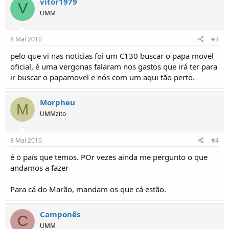
vitor1979
o
V
UMM
s
8 Mai 2010
#3
pelo que vi nas noticias foi um C130 buscar o papa movel
oficial, é uma vergonas falaram nos gastos que irá ter para
ir buscar o papamovel e nós com um aqui tão perto.
Morpheu
M
UMMzito
8 Mai 2010
#4
é o país que temos. POr vezes ainda me pergunto o que
andamos a fazer
Para cá do Marão, mandam os que cá estão.
Camponês
C
UMM