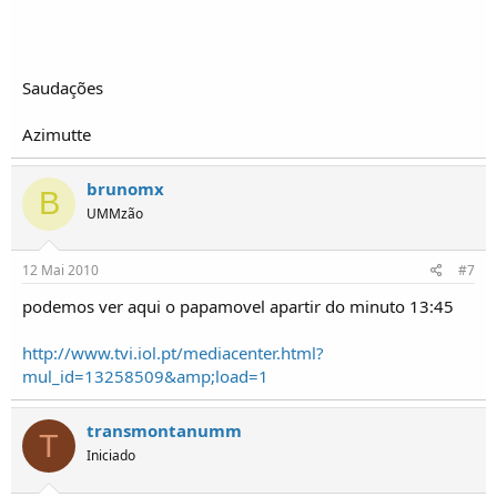
Saudações
Azimutte
brunomx
B
UMMzão
12 Mai 2010
#7
podemos ver aqui o papamovel apartir do minuto 13:45
http://www.tvi.iol.pt/mediacenter.html?
mul_id=13258509&amp;load=1
transmontanumm
T
Iniciado