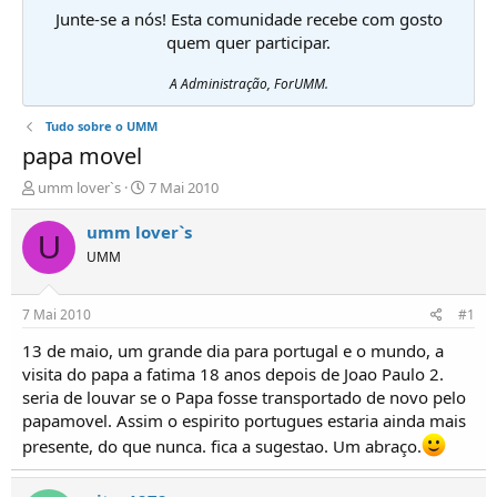
Junte-se a nós! Esta comunidade recebe com gosto
quem quer participar.
A Administração, ForUMM.
Tudo sobre o UMM
papa movel
I
D
umm lover`s
7 Mai 2010
n
a
i
t
umm lover`s
U
c
a
UMM
i
d
a
e
d
i
7 Mai 2010
#1
o
n
r
í
13 de maio, um grande dia para portugal e o mundo, a
d
c
visita do papa a fatima 18 anos depois de Joao Paulo 2.
e
i
seria de louvar se o Papa fosse transportado de novo pelo
T
o
papamovel. Assim o espirito portugues estaria ainda mais
ó
presente, do que nunca. fica a sugestao. Um abraço.
p
i
c