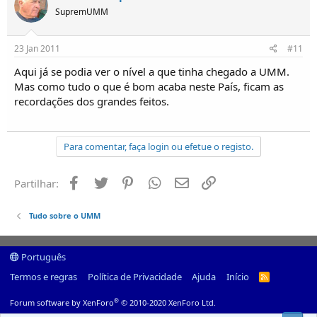
SupremUMM
23 Jan 2011
#11
Aqui já se podia ver o nível a que tinha chegado a UMM.
Mas como tudo o que é bom acaba neste País, ficam as
recordações dos grandes feitos.
Para comentar, faça login ou efetue o registo.
Facebook
Twitter
Pinterest
Whatsapp
Email
Ligação
Partilhar:
Tudo sobre o UMM
Português
Termos e regras
Política de Privacidade
Ajuda
Início
R
S
S
®
Forum software by XenForo
© 2010-2020 XenForo Ltd.