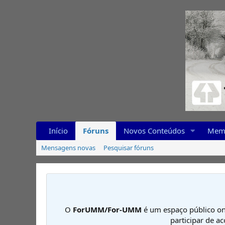
Início
Fóruns
Novos Conteúdos
Mem
Mensagens novas
Pesquisar fóruns
O
ForUMM/For-UMM
é um espaço público on
participar de a