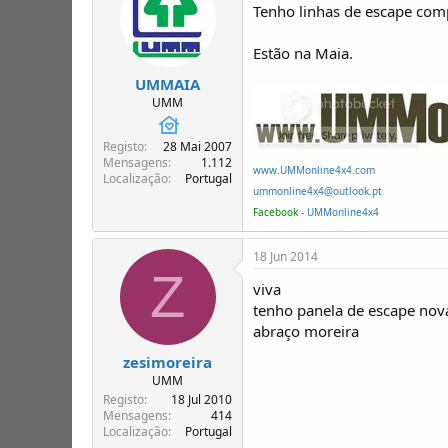
Tenho linhas de escape com
Estão na Maia.
UMMAIA
UMM
Registo
28 Mai 2007
Mensagens
1.112
www.UMMonline4x4.com
Localização
Portugal
ummonline4x4@outlook.pt
Facebook -
UMMonline4x4
18 Jun 2014
Z
viva
tenho panela de escape nov
abraço moreira
zesimoreira
UMM
Registo
18 Jul 2010
Mensagens
414
Localização
Portugal