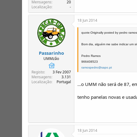
T
o
Mensagens
20
Localização
-
ó
p
i
18 Jun 2014
c
o
quote:Originally posted by pedro ramos
s
Bom dia, alguém me sabe indicar um s
Passarinho
Pedro Ramos
UMMzão
966408523
ramospedro@sapo.pt
Registo
3 Fev 2007
Mensagens
3.131
Localização
Portugal
...o UMM não será de 87, e
tenho panelas novas e usad
18 Jun 2014