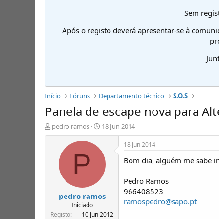
Sem regist
Após o registo deverá apresentar-se à comuni
pr
Jun
Início
Fóruns
Departamento técnico
S.O.S
Panela de escape nova para Alt
I
D
pedro ramos
18 Jun 2014
n
a
i
t
18 Jun 2014
c
a
P
Bom dia, alguém me sabe in
i
d
a
e
d
i
Pedro Ramos
o
n
966408523
pedro ramos
r
í
ramospedro@sapo.pt
d
c
Iniciado
e
i
Registo
10 Jun 2012