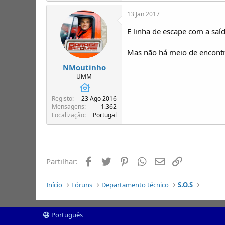
13 Jan 2017
E linha de escape com a saída
Mas não há meio de encontrar
NMoutinho
UMM
Registo
23 Ago 2016
Mensagens
1.362
Localização
Portugal
Facebook
Twitter
Pinterest
Whatsapp
Email
Ligação
Partilhar:
Início
Fóruns
Departamento técnico
S.O.S
Português