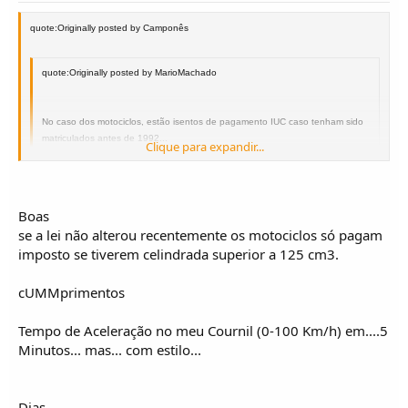
quote:Originally posted by Camponês
quote:Originally posted by MarioMachado
No caso dos motociclos, estão isentos de pagamento IUC caso tenham sido
matriculados antes de 1992...
Clique para expandir...
Clique para expandir...
Boas
Verdade, agora tenha a mota a idade que tiver paga sempre, paguei este mês
se a lei não alterou recentemente os motociclos só pagam
107 da minha e já tem 10 anos. Veículo de luxo, dizem eles
imposto se tiverem celindrada superior a 125 cm3.
cUMMprimentos
Tempo de Aceleração no meu Cournil (0-100 Km/h) em....5
Minutos... mas... com estilo...
Dias