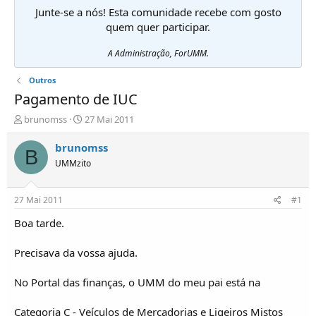
Junte-se a nós! Esta comunidade recebe com gosto
quem quer participar.
A Administração, ForUMM.
Outros
Pagamento de IUC
I
D
brunomss
27 Mai 2011
n
a
i
t
brunomss
B
c
a
UMMzito
i
d
a
e
d
i
27 Mai 2011
#1
o
n
r
í
Boa tarde.
d
c
e
i
Precisava da vossa ajuda.
T
o
ó
No Portal das finanças, o UMM do meu pai está na
p
i
c
Categoria C - Veículos de Mercadorias e Ligeiros Mistos