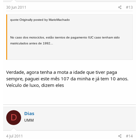
30 Jun 2011
#13
quote:Originally posted by MarioMachado
No caso dos motociclos, estão isentos de pagamento IUC caso tenham sido
matriculados antes de 1992...
Verdade, agora tenha a mota a idade que tiver paga
sempre, paguei este mês 107 da minha e já tem 10 anos.
Veículo de luxo, dizem eles
Dias
D
UMM
4 Jul 2011
#14