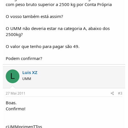
o
com peso bruto superior a 2500 kg por Conta Própria
s
O vosso também está assim?
O UMM não deveria estar na categoria A, abaixo dos
2500kg?
O valor que tenho para pagar são 49.
Podem confirmar?
Luis XZ
L
UMM
27 Mai 2011
#3
Boas.
Confirmo!
cUMMprimenTTos