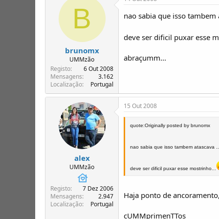
B
nao sabia que isso tambem a
deve ser dificil puxar esse m
brunomx
abraçumm...
UMMzão
Registo
6 Out 2008
Mensagens
3.162
Localização
Portugal
15 Out 2008
quote:Originally posted by brunomx
nao sabia que isso tambem atascava ..
alex
UMMzão
deve ser dificil puxar esse mostrinho...
Registo
7 Dez 2006
Haja ponto de ancoramento
Mensagens
2.947
Localização
Portugal
cUMMprimenTTos