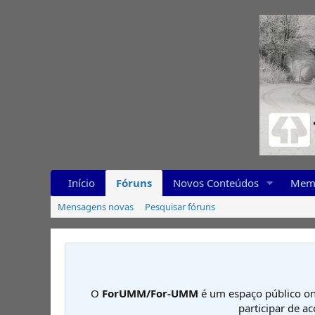
Início
Fóruns
Novos Conteúdos
Mem
Mensagens novas
Pesquisar fóruns
O
ForUMM/For-UMM
é um espaço público on
participar de a