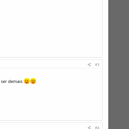
#3
e ser demais
#4