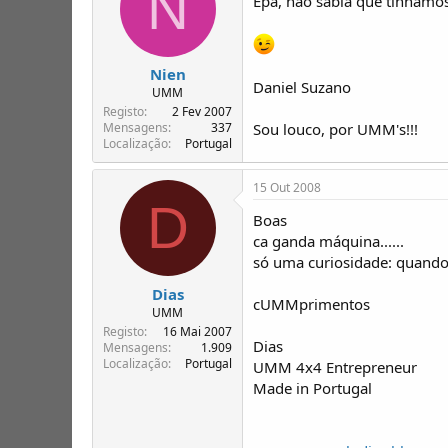
N
Epá, não sabia que tinhamos
Nien
Daniel Suzano
UMM
Registo
2 Fev 2007
Sou louco, por UMM's!!!
Mensagens
337
Localização
Portugal
15 Out 2008
D
Boas
ca ganda máquina......
só uma curiosidade: quando
Dias
cUMMprimentos
UMM
Registo
16 Mai 2007
Dias
Mensagens
1.909
Localização
Portugal
UMM 4x4 Entrepreneur
Made in Portugal