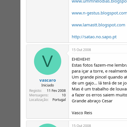
www.ummnelodias.blogspo
www.n-gestus.blogspot.co
www.lamastt.blogspot.com
http://satao.no.sapo.pt
15 Out 2008
V
EHEHEH!!
Estas fotos fazem-me lembr
para içar a torre, e realmen
Um grande pincel quando at
vascaro
de um gajo... lá terá de se 
Iniciado
Mas é um trabalho de louvar
Registo
11 Fev 2008
a fazer os erros saiem muito
Mensagens
10
Localização
Portugal
Grande abraço Cesar
Vasco Reis
15 Out 2008