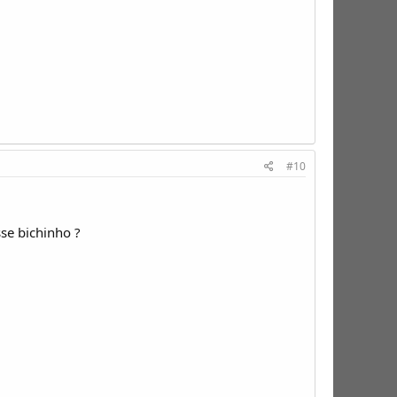
#10
se bichinho ?