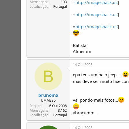
T
o
=
http://imageshack.us
]
Mensagens
103
Localização
Portugal
ó
p
=
http://imageshack.us
]
i
c
=
http://imageshack.us
]
o
s
Batista
Almeirim
14 Out 2008
B
epa tens um belo jeep ...
mas deve ser muito fixe con
brunomx
vai pondo mais fotos...
UMMzão
Registo
6 Out 2008
Mensagens
3.162
abraçumm...
Localização
Portugal
14 Out 2008