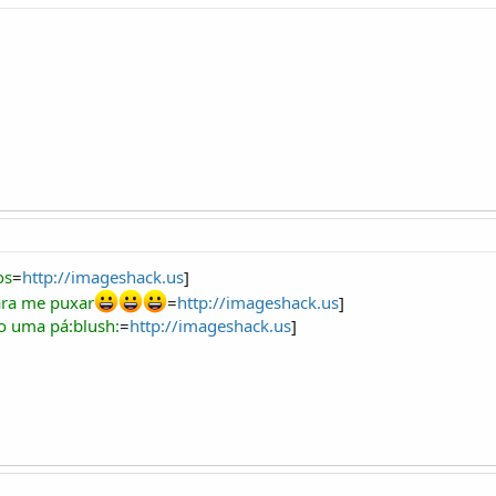
os
=
http://imageshack.us
]
ara me puxar
=
http://imageshack.us
]
o uma pá:blush:
=
http://imageshack.us
]