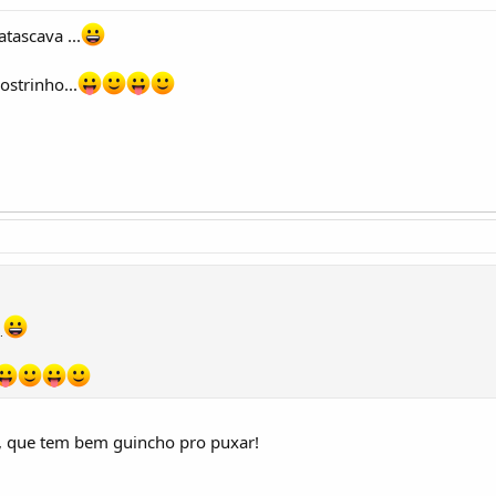
tascava ...
ostrinho...
.
, que tem bem guincho pro puxar!