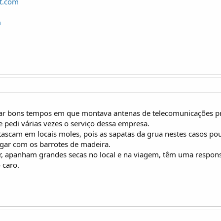
t.com
m
ar bons tempos em que montava antenas de telecomunicações pro
te pedi várias vezes o serviço dessa empresa.
ascam em locais moles, pois as sapatas da grua nestes casos p
jogar com os barrotes de madeira.
, apanham grandes secas no local e na viagem, têm uma responsa
 caro.