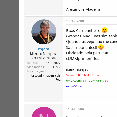
Alexandre Madeira
15 Out 2008
Boas Companheiro
Grandes Máquinas sim senh
Quando as vejo não me cans
São imponentes!!
mjcm
Obrigado pela partilha!
Marcelo Marques -
cUMMprimenTTos
Cournil «a vaca»
Registo
7 Set 2007
Mensagens
1.777
Marcelo Marques
Localização
Portugal - Figueira da
Sócio CLUBE UMM N.º 186
Foz
UMM Cournil 84 - UMM Alter II 89
Aveiro/Viseu
15 Out 2008