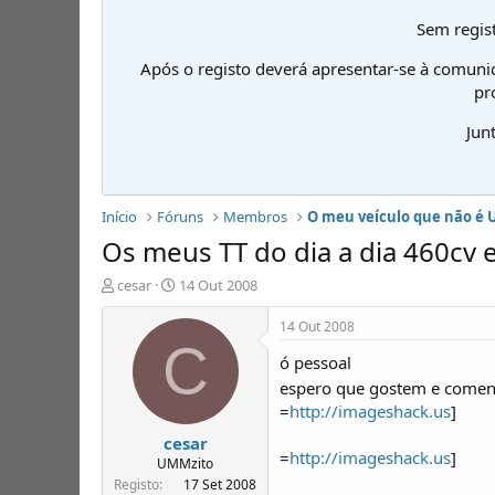
Sem regist
Após o registo deverá apresentar-se à comuni
pr
Jun
Início
Fóruns
Membros
O meu veículo que não é
Os meus TT do dia a dia 460cv 
I
D
cesar
14 Out 2008
n
a
i
t
14 Out 2008
c
a
C
ó pessoal
i
d
a
e
espero que gostem e come
d
i
=
http://imageshack.us
]
o
n
cesar
r
í
=
http://imageshack.us
]
d
c
UMMzito
e
i
Registo
17 Set 2008