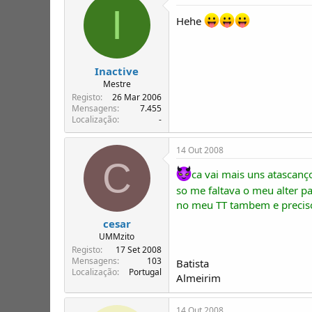
I
Hehe
Inactive
Mestre
Registo
26 Mar 2006
Mensagens
7.455
Localização
-
14 Out 2008
C
ca vai mais uns atascanç
so me faltava o meu alter p
no meu TT tambem e precis
cesar
UMMzito
Registo
17 Set 2008
Mensagens
103
Batista
Localização
Portugal
Almeirim
14 Out 2008