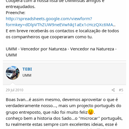
Coopera com a nossa lista de UMMistas amigos e
entreajudados.
Preenche:
http://spreadsheets.google.com/viewform?
formkey=dDlpVThZUW9neEVwNkJ1aEx1cHczQXc6MA
..
E em breve receberás os contactos e localização de todos
os companheiros que cooperaram como tu.
UMM - Vencedor por Natureza - Vencedor na Natureza -
UMM
TEBI
UMM
29 Jul 2010
#5
Boas Ivan...é assim mesmo, devemos aproveitar o que é
verdadeiramente nosso..., mais um projecto português do
grupo entreposto, que não foi muito feliz
.
conheço bem a historia dos Sado...o "microcar" português,
tu realmente estas sempre com excelentes ideias, esse é