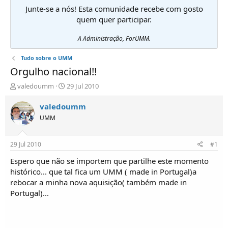
Junte-se a nós! Esta comunidade recebe com gosto
quem quer participar.
A Administração, ForUMM.
Tudo sobre o UMM
Orgulho nacional!!
I
D
valedoumm
29 Jul 2010
n
a
i
t
valedoumm
c
a
UMM
i
d
a
e
d
i
29 Jul 2010
#1
o
n
r
í
Espero que não se importem que partilhe este momento
d
c
histórico... que tal fica um UMM ( made in Portugal)a
e
i
rebocar a minha nova aquisição( também made in
T
o
Portugal)...
ó
p
i
c