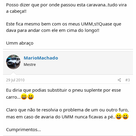
o
Posso dizer que por onde passou esta caravana..tudo vira
s
a cabeça!!
Este fica mesmo bem com os meus UMM,s!!Quase que
dava para andar com ele em cima do longo!!
Umm abraço
MarioMachado
Mestre
29 Jul 2010
#3
Eu diria que podias substituir o pneu suplente por esse
carro...
Claro que não te resolvia o problema de um ou outro furo,
mas em caso de avaria do UMM nunca ficavas a pé..
Cumprimentos...