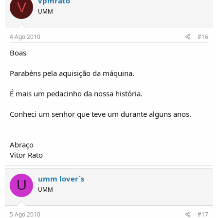
vpmrato
V
UMM
4 Ago 2010
#16
Boas
Parabéns pela aquisição da máquina.
É mais um pedacinho da nossa história.
Conheci um senhor que teve um durante alguns anos.
Abraço
Vitor Rato
umm lover`s
U
UMM
5 Ago 2010
#17