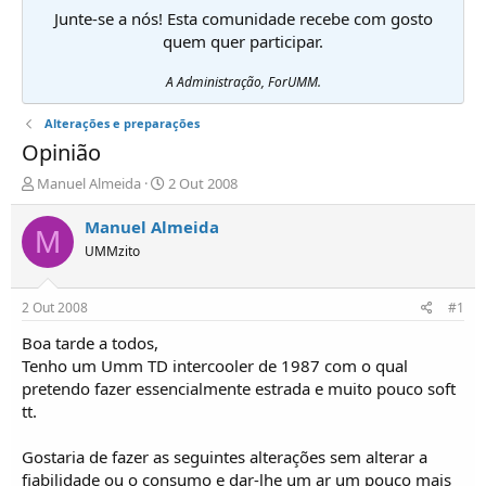
Junte-se a nós! Esta comunidade recebe com gosto
quem quer participar.
A Administração, ForUMM.
Alterações e preparações
Opinião
I
D
Manuel Almeida
2 Out 2008
n
a
i
t
Manuel Almeida
M
c
a
UMMzito
i
d
a
e
d
i
2 Out 2008
#1
o
n
r
í
Boa tarde a todos,
d
c
Tenho um Umm TD intercooler de 1987 com o qual
e
i
pretendo fazer essencialmente estrada e muito pouco soft
T
o
tt.
ó
p
Gostaria de fazer as seguintes alterações sem alterar a
i
c
fiabilidade ou o consumo e dar-lhe um ar um pouco mais