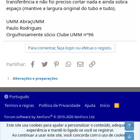
transferência e não foi preciso cortar nada e ainda sobra
espaço (mantive a largura original do tubo e tudo).
UMM AbraçUMM
Paulo Rodrigues
Orgulhosamente sócio Clube UMM nº96
Para comentar, faça login ou efetue o registo.
Facebook
Twitter
Pinterest
Whatsapp
Email
Ligação
Partilhar:
Alterações e preparações
Português
Termos e regras
Política de Privacidade
Ajuda
Início
R
S
S
®
Forum software by XenForo
© 2010-2020 XenForo Ltd.
Este site usa cookies para ajudar a personalizar o conteúdo, adequar sua
Top
experiência e mantê-lo ligado se você se registrar.
Ao continuar a usar este site, você concorda com o uso de cookies.
Infer