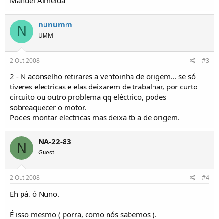
Manuel Almeida
nunumm
N
UMM
2 Out 2008
#3
2 - N aconselho retirares a ventoinha de origem... se só
tiveres electricas e elas deixarem de trabalhar, por curto
circuito ou outro problema qq eléctrico, podes
sobreaquecer o motor.
Podes montar electricas mas deixa tb a de origem.
NA-22-83
N
Guest
2 Out 2008
#4
Eh pá, ó Nuno.
É isso mesmo ( porra, como nós sabemos ).