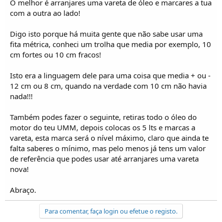
O melhor é arranjares uma vareta de óleo e marcares a tua
onde esta a referencia aos 7 litros?
com a outra ao lado!
Ja agora alguem me arranja a medida exacta de uma vareta dos motores 2300cc
atmosfericos, aquelas que encaixam na parte traseira do motor? medida exacta e
Digo isto porque há muita gente que não sabe usar uma
com os minimos e maximos do nível de oleo!!!
fita métrica, conheci um trolha que media por exemplo, 10
cm fortes ou 10 cm fracos!
Isto era a linguagem dele para uma coisa que media + ou -
12 cm ou 8 cm, quando na verdade com 10 cm não havia
nada!!!
Também podes fazer o seguinte, retiras todo o óleo do
motor do teu UMM, depois colocas os 5 lts e marcas a
vareta, esta marca será o nível máximo, claro que ainda te
falta saberes o mínimo, mas pelo menos já tens um valor
de referência que podes usar até arranjares uma vareta
nova!
Abraço.
Para comentar, faça login ou efetue o registo.