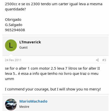
o
2500cc e se os 2300 tendo um carter igual leva a mesma
s
quantidade?
Obrigado
G.Salgado
965294608
LTmaverick
L
Guest
24 Fev 2011
#3
se for o alter 1 com motor 2.5 leva 7 litros se for alter II
leva 5.. é essa a info que tenho no livro que traz o meu
umm
I commend your courage, but I will show you no mercy!
MarioMachado
Mestre