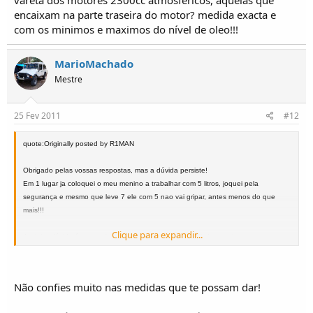
vareta dos motores 2300cc atmosfericos, aquelas que
encaixam na parte traseira do motor? medida exacta e
com os minimos e maximos do nível de oleo!!!
MarioMachado
Mestre
25 Fev 2011
#12
quote:Originally posted by R1MAN
Obrigado pelas vossas respostas, mas a dúvida persiste!
Em 1 lugar ja coloquei o meu menino a trabalhar com 5 litros, joquei pela
segurança e mesmo que leve 7 ele com 5 nao vai gripar, antes menos do que
mais!!!
Clique para expandir...
A minha dúvida é que estive ontem a ver no AUTODATA do meu irmao que tem
uma oficina e confirmei alguns dados técnicos, mas não existe la a marca UMM
mas vi na peugeot e sim ha lá varias 504 2300cc, 505 2500cc atmosferiacas ,
desde 87, 88, 89 etc etc e todas elas levam 5 litros de oleo!
Não confies muito nas medidas que te possam dar!
Agora digam me lá, os motores são iguais aos dos que vinham nos umm??? então