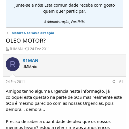
Junte-se a nós! Esta comunidade recebe com gosto
quem quer participar.
A Administração, ForUMM.
Motores, caixas e direcção
OLEO MOTOR?
I
D
R1MAN
24 Fev 2011
n
a
i
t
R1MAN
R
c
a
UMMzito
i
d
a
e
d
i
24 Fev 2011
#1
o
n
r
í
Amigos tenho alguma urgencia nesta informação, já
d
c
coloquei esta questao na parte de SOS mas realmente este
e
i
SOS é mesmo parecido com as nossas Urgencias, pois
T
o
demora... demora...
ó
p
Preciso de saber a quantidade de oleo que os nossos
i
c
meninos levam? estou a referir me aos atmosfericos