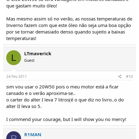
que gastam muito óleo!
Mas mesmo assim só no verão, as nossas temperaturas de
Inverno fazem com que este óleo não seja uma boa opção
por se tornar demasiado denso quando sujeito a baixas
temperaturas!
LTmaverick
L
Guest
24 Fev 2011
#10
sim vou usar o 20W50 pois o meu motor está a ficar
cansado e o verão aproxima-se..
o carter do alter I leva 7 litros(é o que diz no livro..o do
alter II leva so 5.
I commend your courage, but I will show you no mercy!
R1MAN
R