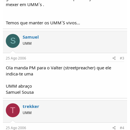
o
mexer em UMM`s .
s
Temos que manter os UMM´S vivos...
Samuel
S
UMM
25 Ago 2006
#3
Ola manda PM para o Valter (streetpreacher) que ele
indica-te uma
UMM abraço
Samuel Sousa
trekker
T
UMM
25 Ago 2006
#4