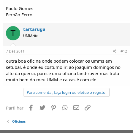
Paulo Gomes
Fernão Ferro
tartaruga
T
UMMzito
7 Dez 2011
#12
outra boa oficina onde podem colocar os umms em
setubal, é onde eu costumo ir: ao joaquim domingos no
alto da guerra, parece uma oficina land-rover mas trata
muito bem do meu UMM e caixas é com ele.
Para comentar, faça login ou efetue o registo.
Facebook
Twitter
Pinterest
Whatsapp
Email
Ligação
Partilhar:
Oficinas