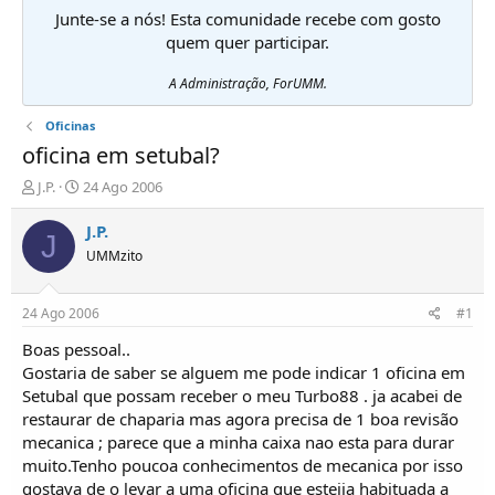
Junte-se a nós! Esta comunidade recebe com gosto
quem quer participar.
A Administração, ForUMM.
Oficinas
oficina em setubal?
I
D
J.P.
24 Ago 2006
n
a
i
t
J.P.
J
c
a
UMMzito
i
d
a
e
d
i
24 Ago 2006
#1
o
n
r
í
Boas pessoal..
d
c
Gostaria de saber se alguem me pode indicar 1 oficina em
e
i
Setubal que possam receber o meu Turbo88 . ja acabei de
T
o
restaurar de chaparia mas agora precisa de 1 boa revisão
ó
mecanica ; parece que a minha caixa nao esta para durar
p
muito.Tenho poucoa conhecimentos de mecanica por isso
i
c
gostava de o levar a uma oficina que esteija habituada a