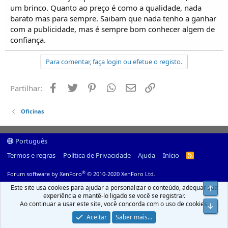
o
um brinco. Quanto ao preço é como a qualidade, nada
s
barato mas para sempre. Saibam que nada tenho a ganhar
com a publicidade, mas é sempre bom conhecer algem de
confiança.
Para comentar, faça login ou efetue o registo.
Facebook
Twitter
Pinterest
Whatsapp
Email
Ligação
Partilhar:
Oficinas
Português
Termos e regras
Política de Privacidade
Ajuda
Início
R
S
S
®
Forum software by XenForo
© 2010-2020 XenForo Ltd.
Este site usa cookies para ajudar a personalizar o conteúdo, adequar sua
Top
experiência e mantê-lo ligado se você se registrar.
Ao continuar a usar este site, você concorda com o uso de cookies.
Infer
Aceitar
Saber mais...