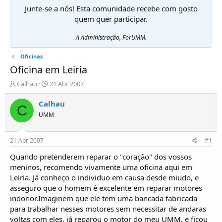
Junte-se a nós! Esta comunidade recebe com gosto
quem quer participar.
A Administração, ForUMM.
Oficinas
Oficina em Leiria
I
D
Calhau
21 Abr 2007
n
a
i
t
Calhau
C
c
a
UMM
i
d
a
e
d
i
21 Abr 2007
#1
o
n
r
í
Quando pretenderem reparar o "coração" dos vossos
d
c
meninos, recomendo vivamente uma oficina aqui em
e
i
Leiria. Já conheço o individuo em causa desde miudo, e
T
o
asseguro que o homem é excelente em reparar motores
ó
indonor.Imaginem que ele tem uma bancada fabricada
p
para trabalhar nesses motores sem necessitar de andaras
i
c
voltas com eles. já reparou o motor do meu UMM, e ficou