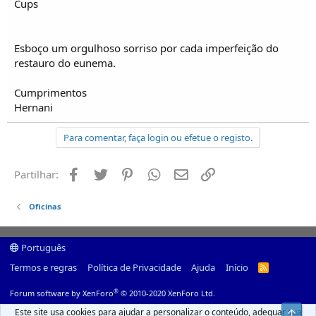
Cups
Esboço um orgulhoso sorriso por cada imperfeição do
restauro do eunema.
Cumprimentos
Hernani
Para comentar, faça login ou efetue o registo.
Facebook
Twitter
Pinterest
Whatsapp
Email
Ligação
Partilhar:
Oficinas
Português
Termos e regras
Política de Privacidade
Ajuda
Início
R
S
S
®
Forum software by XenForo
© 2010-2020 XenForo Ltd.
Este site usa cookies para ajudar a personalizar o conteúdo, adequar sua
Top