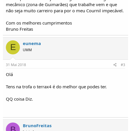
o
mecânico (zona de Guimarães) que trabalhe vem e que
s
não seja muito carreiro para por o meu Cournil impecável.
Com os melhores cumprimentos
Bruno Freitas
eunema
E
UMM
31 Mai 2018
#3
Olá
Tens na trofa o terrax4 é do melhor que podes ter.
QQ coisa Diz.
BrunoFreitas
B