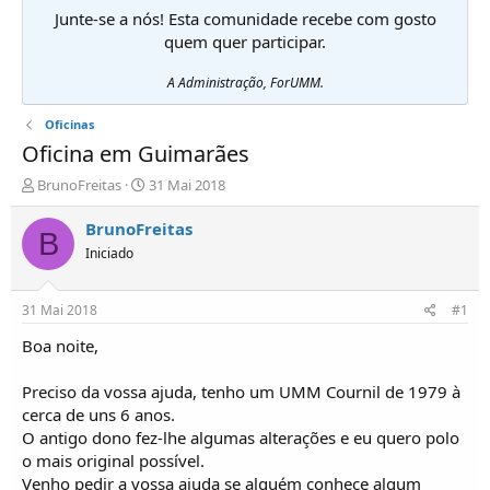
Junte-se a nós! Esta comunidade recebe com gosto
quem quer participar.
A Administração, ForUMM.
Oficinas
Oficina em Guimarães
I
D
BrunoFreitas
31 Mai 2018
n
a
i
t
BrunoFreitas
B
c
a
Iniciado
i
d
a
e
d
i
31 Mai 2018
#1
o
n
r
í
Boa noite,
d
c
e
i
Preciso da vossa ajuda, tenho um UMM Cournil de 1979 à
T
o
cerca de uns 6 anos.
ó
O antigo dono fez-lhe algumas alterações e eu quero polo
p
o mais original possível.
i
c
Venho pedir a vossa ajuda se alguém conhece algum