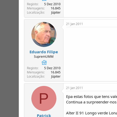
T
o
Registo
5 Dez 2010
ó
Mensagens
16.845
p
Localização
Júpiter
i
c
21 Jan 2011
o
s
Eduardo Filipe
SupremUMM
Registo
5 Dez 2010
Mensagens
16.845
Localização
Júpiter
21 Jan 2011
P
Epa estas fotos que tens val
Continua a surpreender-nos s
Alter II 91 Longo verde Lon
Patrick