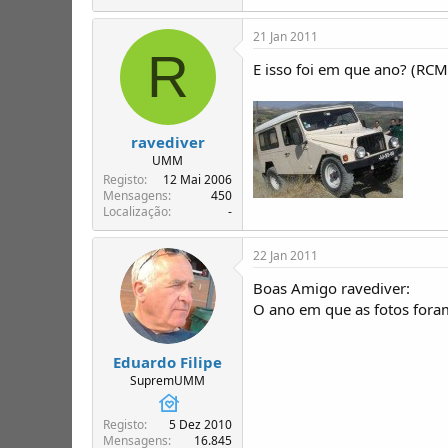
21 Jan 2011
R
E isso foi em que ano? (RC
ravediver
UMM
Registo
12 Mai 2006
Mensagens
450
Localização
-
22 Jan 2011
Boas Amigo ravediver:
O ano em que as fotos foram
Eduardo Filipe
SupremUMM
Registo
5 Dez 2010
Mensagens
16.845