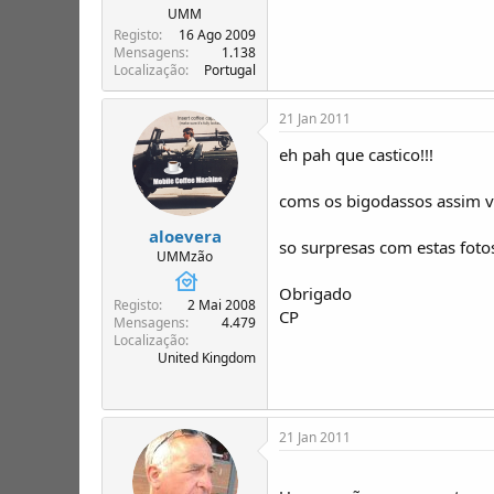
UMM
Registo
16 Ago 2009
Mensagens
1.138
Localização
Portugal
21 Jan 2011
eh pah que castico!!!
coms os bigodassos assim v
aloevera
so surpresas com estas foto
UMMzão
Obrigado
Registo
2 Mai 2008
CP
Mensagens
4.479
Localização
United Kingdom
21 Jan 2011