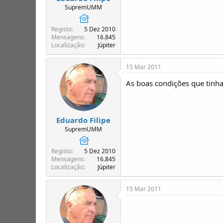
SupremUMM
Registo
5 Dez 2010
Mensagens
16.845
Localização
Júpiter
15 Mar 2011
As boas condições que tinh
Eduardo Filipe
SupremUMM
Registo
5 Dez 2010
Mensagens
16.845
Localização
Júpiter
15 Mar 2011