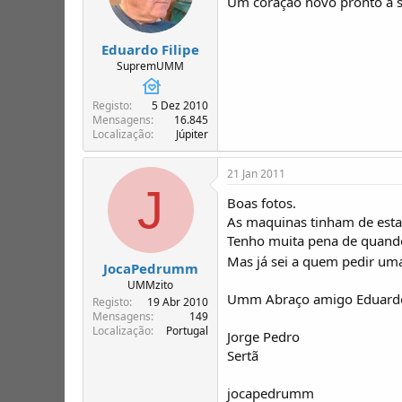
Um coração novo pronto a
Eduardo Filipe
SupremUMM
Registo
5 Dez 2010
Mensagens
16.845
Localização
Júpiter
21 Jan 2011
J
Boas fotos.
As maquinas tinham de esta
Tenho muita pena de quando
Mas já sei a quem pedir um
JocaPedrumm
UMMzito
Umm Abraço amigo Eduard
Registo
19 Abr 2010
Mensagens
149
Localização
Portugal
Jorge Pedro
Sertã
jocapedrumm