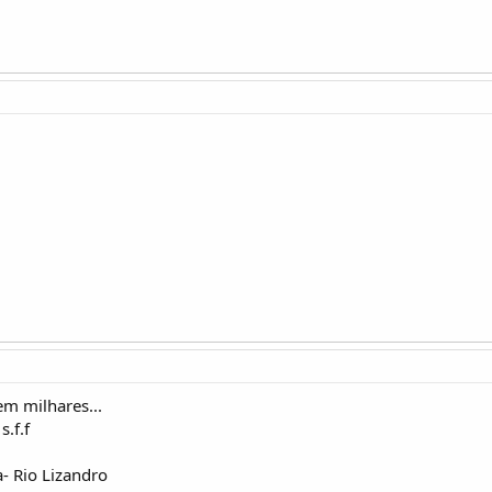
em milhares...
.f.f
a- Rio Lizandro