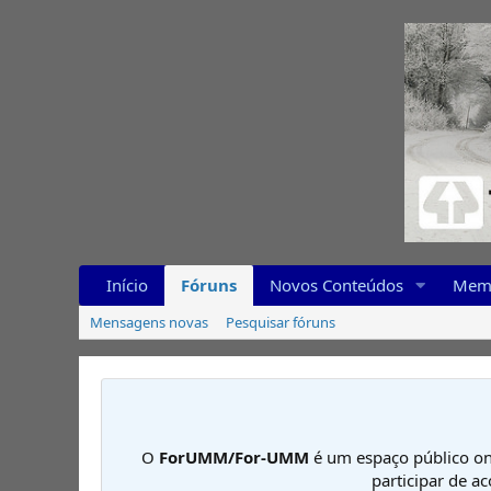
Início
Fóruns
Novos Conteúdos
Mem
Mensagens novas
Pesquisar fóruns
O
ForUMM/For-UMM
é um espaço público on
participar de a