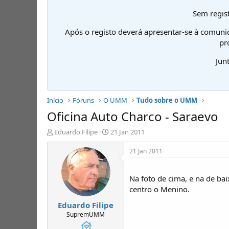
Sem regist
Após o registo deverá apresentar-se à comuni
pr
Jun
Início
Fóruns
O UMM
Tudo sobre o UMM
Oficina Auto Charco - Saraevo
I
D
Eduardo Filipe
21 Jan 2011
n
a
i
t
21 Jan 2011
c
a
i
d
a
e
Na foto de cima, e na de b
d
i
centro o Menino.
o
n
Eduardo Filipe
r
í
d
c
SupremUMM
e
i