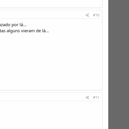
#10
ado por lá...
s alguns vieram de lá...
#11