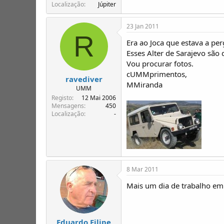
Localização
Júpiter
23 Jan 2011
R
Era ao Joca que estava a pe
Esses Alter de Sarajevo são
Vou procurar fotos.
cUMMprimentos,
ravediver
MMiranda
UMM
Registo
12 Mai 2006
Mensagens
450
Localização
-
8 Mar 2011
Mais um dia de trabalho e
Eduardo Filipe