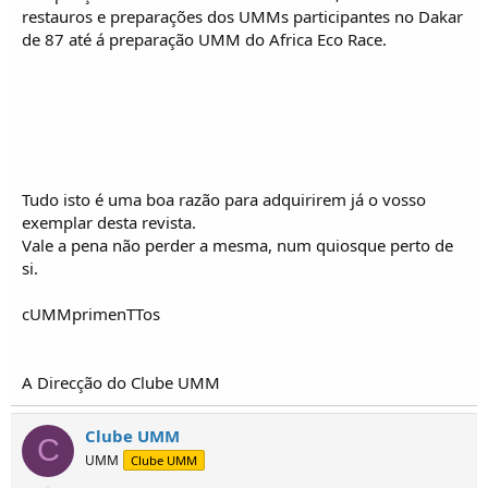
o
restauros e preparações dos UMMs participantes no Dakar
s
de 87 até á preparação UMM do Africa Eco Race.
Tudo isto é uma boa razão para adquirirem já o vosso
exemplar desta revista.
Vale a pena não perder a mesma, num quiosque perto de
si.
cUMMprimenTTos
A Direcção do Clube UMM
Clube UMM
C
UMM
Clube UMM