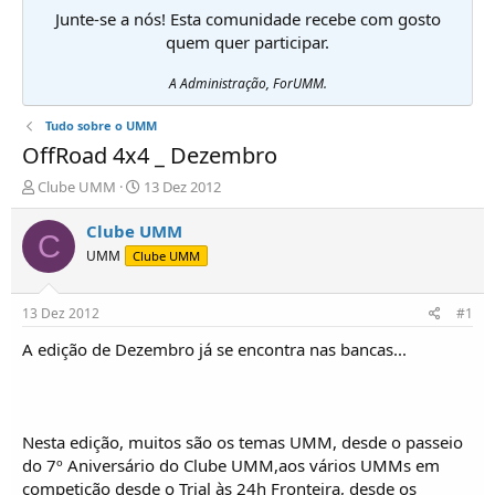
Junte-se a nós! Esta comunidade recebe com gosto
quem quer participar.
A Administração, ForUMM.
Tudo sobre o UMM
OffRoad 4x4 _ Dezembro
I
D
Clube UMM
13 Dez 2012
n
a
i
t
Clube UMM
C
c
a
UMM
Clube UMM
i
d
a
e
d
i
13 Dez 2012
#1
o
n
r
í
A edição de Dezembro já se encontra nas bancas...
d
c
e
i
T
o
ó
Nesta edição, muitos são os temas UMM, desde o passeio
p
do 7º Aniversário do Clube UMM,aos vários UMMs em
i
c
competição desde o Trial às 24h Fronteira, desde os