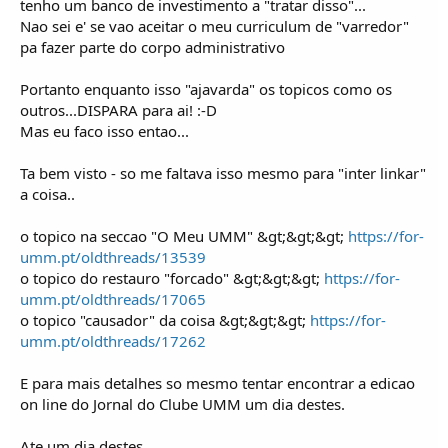
tenho um banco de investimento a "tratar disso"...
Nao sei e' se vao aceitar o meu curriculum de "varredor"
pa fazer parte do corpo administrativo
Portanto enquanto isso "ajavarda" os topicos como os
outros...DISPARA para ai! :-D
Mas eu faco isso entao...
Ta bem visto - so me faltava isso mesmo para "inter linkar"
a coisa..
o topico na seccao "O Meu UMM" &gt;&gt;&gt;
https://for-
umm.pt/oldthreads/13539
o topico do restauro "forcado" &gt;&gt;&gt;
https://for-
umm.pt/oldthreads/17065
o topico "causador" da coisa &gt;&gt;&gt;
https://for-
umm.pt/oldthreads/17262
E para mais detalhes so mesmo tentar encontrar a edicao
on line do Jornal do Clube UMM um dia destes.
Ate um dia destes