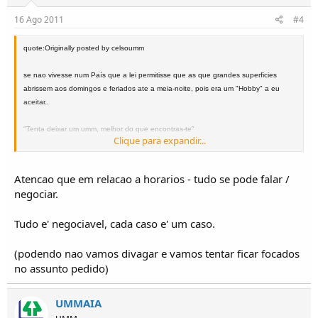
16 Ago 2011
#4
quote:Originally posted by celsoumm
se nao vivesse num País que a lei permitisse que as que grandes superficies
abrissem aos domingos e feriados ate a meia-noite, pois era um "Hobby" a eu
aceitar..
"Tenta deixar um umm, melhor do que encontras-te"
Clique para expandir...
Celso Amilcar
Braga/Vila Verde
Atencao que em relacao a horarios - tudo se pode falar /
negociar.
Tudo e' negociavel, cada caso e' um caso.
(podendo nao vamos divagar e vamos tentar ficar focados
no assunto pedido)
UMMAIA