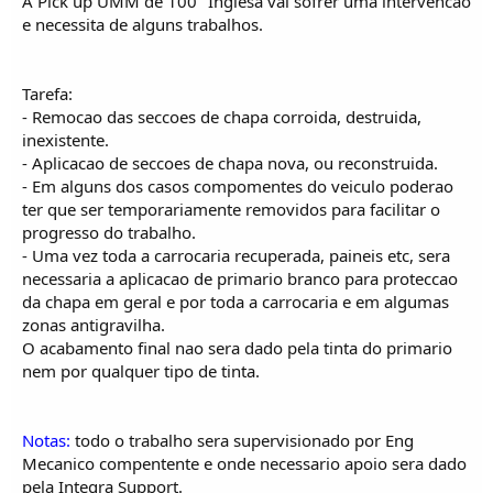
A Pick up UMM de 100" Inglesa vai sofrer uma intervencao
i
c
e necessita de alguns trabalhos.
o
s
Tarefa:
- Remocao das seccoes de chapa corroida, destruida,
inexistente.
- Aplicacao de seccoes de chapa nova, ou reconstruida.
- Em alguns dos casos compomentes do veiculo poderao
ter que ser temporariamente removidos para facilitar o
progresso do trabalho.
- Uma vez toda a carrocaria recuperada, paineis etc, sera
necessaria a aplicacao de primario branco para proteccao
da chapa em geral e por toda a carrocaria e em algumas
zonas antigravilha.
O acabamento final nao sera dado pela tinta do primario
nem por qualquer tipo de tinta.
Notas:
todo o trabalho sera supervisionado por Eng
Mecanico compentente e onde necessario apoio sera dado
pela Integra Support.