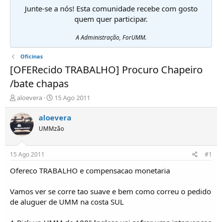
Junte-se a nós! Esta comunidade recebe com gosto
quem quer participar.
A Administração, ForUMM.
Oficinas
[OFERecido TRABALHO] Procuro Chapeiro
/bate chapas
I
D
aloevera
15 Ago 2011
n
a
i
t
aloevera
c
a
UMMzão
i
d
a
e
d
i
15 Ago 2011
#1
o
n
r
í
Ofereco TRABALHO e compensacao monetaria
d
c
e
i
Vamos ver se corre tao suave e bem como correu o pedido
T
o
de aluguer de UMM na costa SUL
ó
p