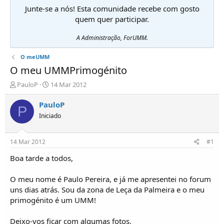
Junte-se a nós! Esta comunidade recebe com gosto
quem quer participar.
A Administração, ForUMM.
O meUMM
O meu UMMPrimogénito
I
D
PauloP
14 Mar 2012
n
a
i
t
PauloP
P
c
a
Iniciado
i
d
a
e
d
i
14 Mar 2012
#1
o
n
r
í
Boa tarde a todos,
d
c
e
i
O meu nome é Paulo Pereira, e já me apresentei no forum
T
o
uns dias atrás. Sou da zona de Leça da Palmeira e o meu
ó
primogénito é um UMM!
p
i
c
Deixo-vos ficar com algumas fotos.