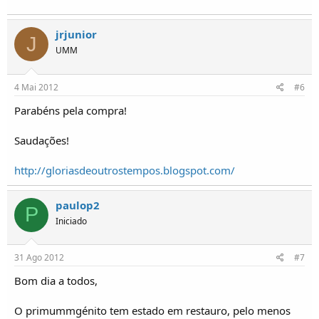
jrjunior
J
UMM
4 Mai 2012
#6
Parabéns pela compra!
Saudações!
http://gloriasdeoutrostempos.blogspot.com/
paulop2
P
Iniciado
31 Ago 2012
#7
Bom dia a todos,
O primummgénito tem estado em restauro, pelo menos