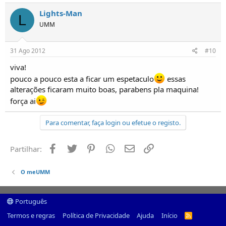
Lights-Man
L
UMM
31 Ago 2012
#10
viva!
pouco a pouco esta a ficar um espetaculo
essas
alterações ficaram muito boas, parabens pla maquina!
força ai
Para comentar, faça login ou efetue o registo.
Facebook
Twitter
Pinterest
Whatsapp
Email
Ligação
Partilhar:
O meUMM
Português
Termos e regras
Política de Privacidade
Ajuda
Início
R
S