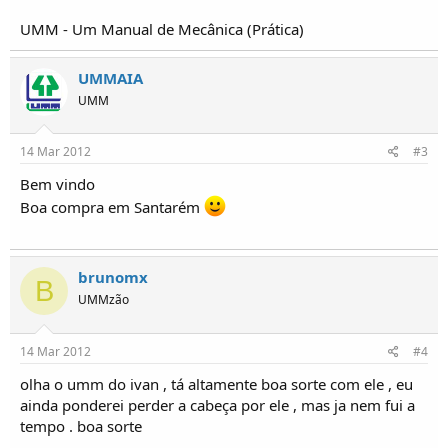
UMM - Um Manual de Mecânica (Prática)
UMMAIA
UMM
14 Mar 2012
#3
Bem vindo
Boa compra em Santarém
brunomx
B
UMMzão
14 Mar 2012
#4
olha o umm do ivan , tá altamente boa sorte com ele , eu
ainda ponderei perder a cabeça por ele , mas ja nem fui a
tempo . boa sorte