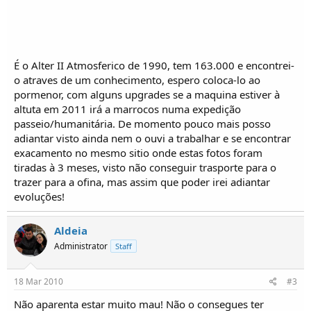
o
s
É o Alter II Atmosferico de 1990, tem 163.000 e encontrei-
o atraves de um conhecimento, espero coloca-lo ao
pormenor, com alguns upgrades se a maquina estiver à
altuta em 2011 irá a marrocos numa expedição
passeio/humanitária. De momento pouco mais posso
adiantar visto ainda nem o ouvi a trabalhar e se encontrar
exacamento no mesmo sitio onde estas fotos foram
tiradas à 3 meses, visto não conseguir trasporte para o
trazer para a ofina, mas assim que poder irei adiantar
evoluções!
Aldeia
Administrator
Staff
18 Mar 2010
#3
Não aparenta estar muito mau! Não o consegues ter