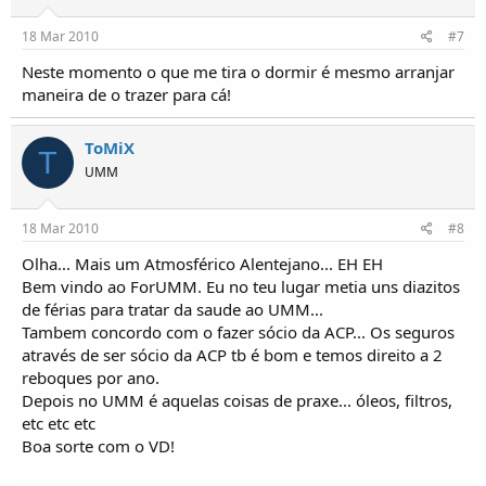
18 Mar 2010
#7
Neste momento o que me tira o dormir é mesmo arranjar
maneira de o trazer para cá!
ToMiX
T
UMM
18 Mar 2010
#8
Olha... Mais um Atmosférico Alentejano... EH EH
Bem vindo ao ForUMM. Eu no teu lugar metia uns diazitos
de férias para tratar da saude ao UMM...
Tambem concordo com o fazer sócio da ACP... Os seguros
através de ser sócio da ACP tb é bom e temos direito a 2
reboques por ano.
Depois no UMM é aquelas coisas de praxe... óleos, filtros,
etc etc etc
Boa sorte com o VD!