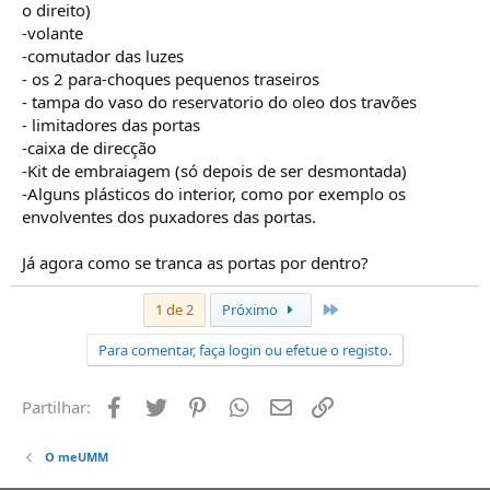
o direito)
-volante
-comutador das luzes
- os 2 para-choques pequenos traseiros
- tampa do vaso do reservatorio do oleo dos travões
- limitadores das portas
-caixa de direcção
-Kit de embraiagem (só depois de ser desmontada)
-Alguns plásticos do interior, como por exemplo os
envolventes dos puxadores das portas.
Já agora como se tranca as portas por dentro?
Último
1 de 2
Próximo
Para comentar, faça login ou efetue o registo.
Facebook
Twitter
Pinterest
Whatsapp
Email
Ligação
Partilhar:
O meUMM