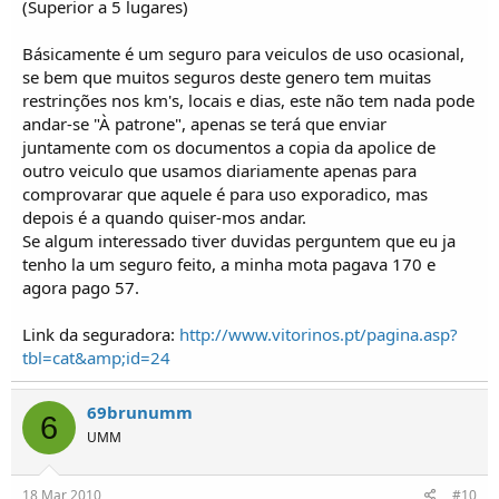
(Superior a 5 lugares)
Básicamente é um seguro para veiculos de uso ocasional,
se bem que muitos seguros deste genero tem muitas
restrinções nos km's, locais e dias, este não tem nada pode
andar-se "À patrone", apenas se terá que enviar
juntamente com os documentos a copia da apolice de
outro veiculo que usamos diariamente apenas para
comprovarar que aquele é para uso exporadico, mas
depois é a quando quiser-mos andar.
Se algum interessado tiver duvidas perguntem que eu ja
tenho la um seguro feito, a minha mota pagava 170 e
agora pago 57.
Link da seguradora:
http://www.vitorinos.pt/pagina.asp?
tbl=cat&amp;id=24
69brunumm
6
UMM
18 Mar 2010
#10