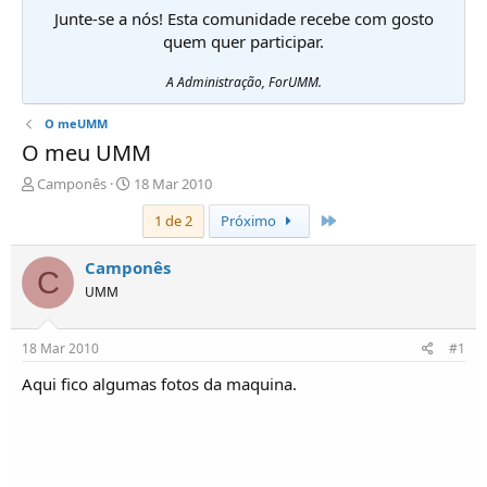
Junte-se a nós! Esta comunidade recebe com gosto
quem quer participar.
A Administração, ForUMM.
O meUMM
O meu UMM
I
D
Camponês
18 Mar 2010
n
a
Último
1 de 2
Próximo
i
t
c
a
i
d
Camponês
C
a
e
UMM
d
i
o
n
r
í
18 Mar 2010
#1
d
c
e
i
Aqui fico algumas fotos da maquina.
T
o
ó
p
i
c