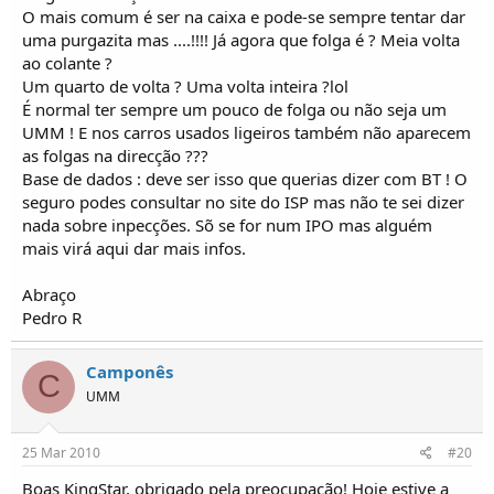
O mais comum é ser na caixa e pode-se sempre tentar dar
uma purgazita mas ....!!!! Já agora que folga é ? Meia volta
ao colante ?
Um quarto de volta ? Uma volta inteira ?lol
É normal ter sempre um pouco de folga ou não seja um
UMM ! E nos carros usados ligeiros também não aparecem
as folgas na direcção ???
Base de dados : deve ser isso que querias dizer com BT ! O
seguro podes consultar no site do ISP mas não te sei dizer
nada sobre inpecções. Sõ se for num IPO mas alguém
mais virá aqui dar mais infos.
Abraço
Pedro R
Camponês
C
UMM
25 Mar 2010
#20
Boas KingStar, obrigado pela preocupação! Hoje estive a