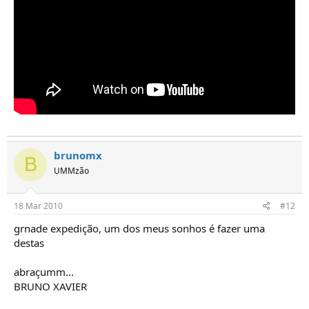
brunomx
B
UMMzão
18 Mar 2010
#12
grnade expedição, um dos meus sonhos é fazer uma
destas
abraçumm...
BRUNO XAVIER