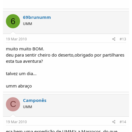
69brunumm
6
UMM
19 Mar 2010
#13
muito muito BOM.
deu para sentir cheiro do deserto,obrigado por partilhares
esta tua aventura?
talvez um dia...
umm abraço
Camponês
C
UMM
19 Mar 2010
#14
era bem uma expedição de UMM's a Marrocos, do que