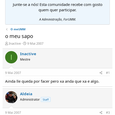
Junte-se a nós! Esta comunidade recebe com gosto
quem quer participar.
A Administração, ForUMM.
O meUMM
o meu sapo
I
D
Inactive
9 Mai 2007
n
a
i
t
Inactive
I
c
a
Mestre
i
d
a
e
d
i
9 Mai 2007
#1
o
n
r
í
Ainda lle queda por facer pero xa anda que xa e algo.
d
c
e
i
Aldeia
T
o
ó
Administrator
Staff
p
i
c
9 Mai 2007
#3