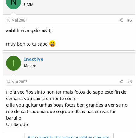
N
UMM
10 Mai 2007
#5
aahhh viva galizia&lt;!
muy bonito tu sapo
Inactive
I
Mestre
14 Mai 2007
#6
Hola veciños sinto non ter mais fotos do sapo este fin de
semana vou sair a o monte con el
e lle vou quitar unhas boas fotos ben grandes a ver se no
me deixa tirado xa que o grupo dtras nas curvas fai
barullo.
Un Saludo
Para comentar, faça login ou efetue o registo.