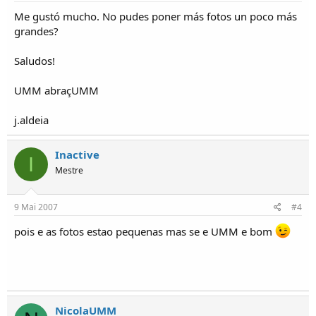
o
Me gustó mucho. No pudes poner más fotos un poco más
s
grandes?
Saludos!
UMM abraçUMM
j.aldeia
Inactive
I
Mestre
9 Mai 2007
#4
pois e as fotos estao pequenas mas se e UMM e bom
NicolaUMM