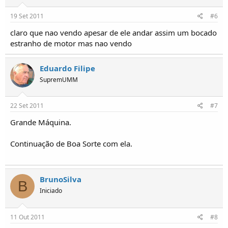
19 Set 2011
#6
claro que nao vendo apesar de ele andar assim um bocado
estranho de motor mas nao vendo
Eduardo Filipe
SupremUMM
22 Set 2011
#7
Grande Máquina.
Continuação de Boa Sorte com ela.
BrunoSilva
B
Iniciado
11 Out 2011
#8