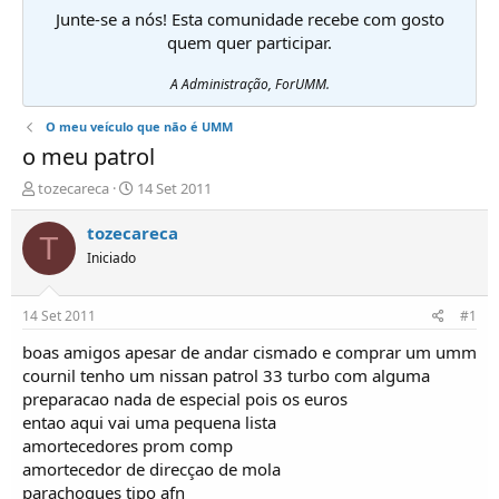
Junte-se a nós! Esta comunidade recebe com gosto
quem quer participar.
A Administração, ForUMM.
O meu veículo que não é UMM
o meu patrol
I
D
tozecareca
14 Set 2011
n
a
i
t
tozecareca
T
c
a
Iniciado
i
d
a
e
d
i
14 Set 2011
#1
o
n
r
í
boas amigos apesar de andar cismado e comprar um umm
d
c
cournil tenho um nissan patrol 33 turbo com alguma
e
i
preparacao nada de especial pois os euros
T
o
entao aqui vai uma pequena lista
ó
amortecedores prom comp
p
amortecedor de direcçao de mola
i
c
parachoques tipo afn