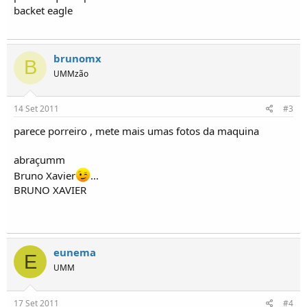
o
backet eagle
s
brunomx
B
UMMzão
14 Set 2011
#3
parece porreiro , mete mais umas fotos da maquina
abraçumm
Bruno Xavier
...
BRUNO XAVIER
eunema
E
UMM
17 Set 2011
#4