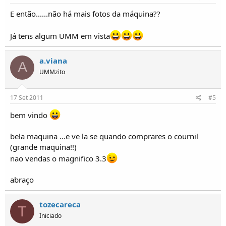
E então......não há mais fotos da máquina??
Já tens algum UMM em vista
a.viana
A
UMMzito
17 Set 2011
#5
bem vindo
bela maquina ...e ve la se quando comprares o cournil
(grande maquina!!)
nao vendas o magnifico 3.3
abraço
tozecareca
T
Iniciado