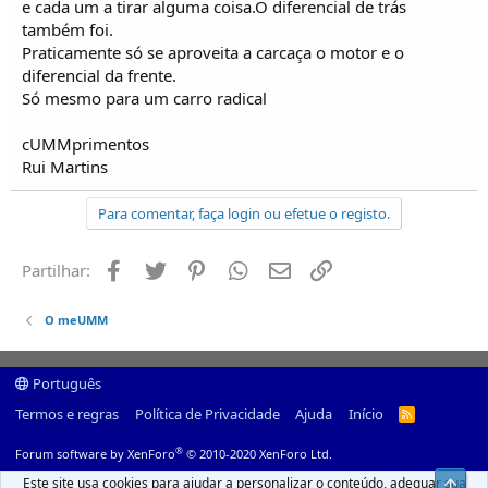
e cada um a tirar alguma coisa.O diferencial de trás
também foi.
Praticamente só se aproveita a carcaça o motor e o
diferencial da frente.
Só mesmo para um carro radical
cUMMprimentos
Rui Martins
Para comentar, faça login ou efetue o registo.
Facebook
Twitter
Pinterest
Whatsapp
Email
Ligação
Partilhar:
O meUMM
Português
Termos e regras
Política de Privacidade
Ajuda
Início
R
S
S
®
Forum software by XenForo
© 2010-2020 XenForo Ltd.
Este site usa cookies para ajudar a personalizar o conteúdo, adequar sua
Top