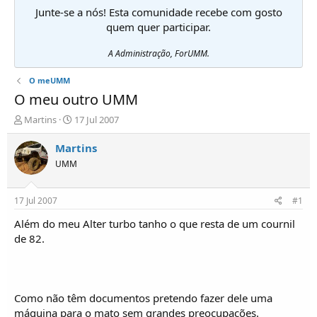
Junte-se a nós! Esta comunidade recebe com gosto
quem quer participar.
A Administração, ForUMM.
O meUMM
O meu outro UMM
I
D
Martins
17 Jul 2007
n
a
i
t
Martins
c
a
UMM
i
d
a
e
d
i
17 Jul 2007
#1
o
n
r
í
Além do meu Alter turbo tanho o que resta de um cournil
d
c
de 82.
e
i
T
o
ó
p
Como não têm documentos pretendo fazer dele uma
i
c
máquina para o mato sem grandes preocupações.