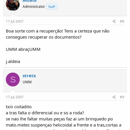
Administrator
Staff
17 Jul 2007
#8
Boa sorte com a recuperção! Tens a certeza que não
consegues recuperar os documentos?
UMM abraçUMM
j.aldeia
stretx
S
UMM
17 Jul 2007
#9
txiii coitadito
a tras falta o diferencial ou e so a roda?
se nao lhe faltar muitas peças faz ai um brinquedo po
mato.metes suspençao helicoidal a frente e a tras,cortas a