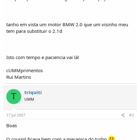
o
s
tanho em vista um motor BMW 2.0 que um visinho meu
tem para substituir o 2.1d
Isto com tempo e paciencia vai lá!
cUMMprimentos
Rui Martins
triquiti
T
UMM
17 Jul 2007
#3
Boas
O cournil ficava bem com a mecanica do turbo