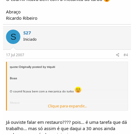
Abraço
Ricardo Ribeiro
S27
S
Iniciado
17 Jul 2007
#4
quote:Originally posted by triquiti
Boas
O cournil ficava bem com a mecanica do turbo
Abraço
Clique para expandir...
Ricardo Ribeiro
Já ouviste falar em restauro???? pois... é uma tarefa que dá
trabalho... mas só assim é que daqui a 30 anos ainda