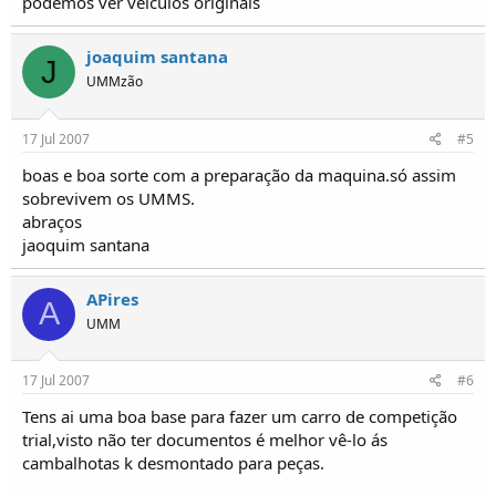
podemos ver veículos originais
joaquim santana
J
UMMzão
17 Jul 2007
#5
boas e boa sorte com a preparação da maquina.só assim
sobrevivem os UMMS.
abraços
jaoquim santana
APires
A
UMM
17 Jul 2007
#6
Tens ai uma boa base para fazer um carro de competição
trial,visto não ter documentos é melhor vê-lo ás
cambalhotas k desmontado para peças.