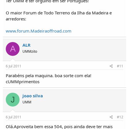
Ter UMM é ter orgulho em ser Português!
O maior Forum de Todo Terreno da Ilha da Madeira e
arredores:
www.forum.Madeiraoffroad.com
ALR
A
UMMzito
6 Jul 2011
#11
Parabéns pela maquina. boa sorte com ela!
cUMMprimentos
joao silva
J
UMM
6 Jul 2011
#12
Olá.Aproveita bem essa 504, pois ainda deve ter mais