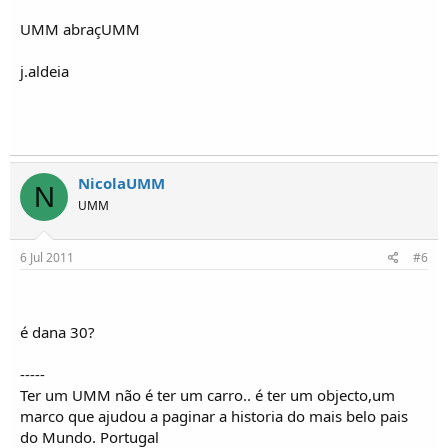
UMM abraçUMM
j.aldeia
NicolaUMM
N
UMM
6 Jul 2011
#6
é dana 30?
-----
Ter um UMM não é ter um carro.. é ter um objecto,um
marco que ajudou a paginar a historia do mais belo pais
do Mundo. Portugal