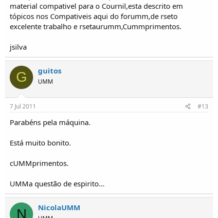
material compativel para o Cournil,esta descrito em
tópicos nos Compativeis aqui do forumm,de rseto
excelente trabalho e rsetaurumm,Cummprimentos.
jsilva
guitos
G
UMM
7 Jul 2011
#13
Parabéns pela máquina.
Está muito bonito.
cUMMprimentos.
UMMa questão de espirito...
NicolaUMM
N