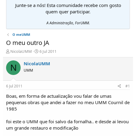
Junte-se a nós! Esta comunidade recebe com gosto
quem quer participar.
A Administração, ForUMM.
O meUMM
O meu outro JA
I
D
NicolaUMM
6 Jul 2011
n
a
i
t
NicolaUMM
N
c
a
UMM
i
d
a
e
d
i
6 Jul 2011
#1
o
n
r
í
Boas, em forma de actualização vou falar de umas
d
c
pequenas obras que andei a fazer no meu UMM Cournil de
e
i
1985
T
o
ó
foi este o UMM que foi salvo da fornalha.. e desde ai levou
p
um grande restauro e modificação
i
c