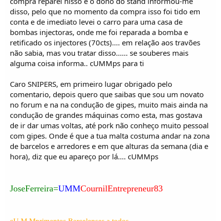
compra reparei nisso e o dono do stand informou-me
disso, pelo que no momento da compra isso foi tido em
conta e de imediato levei o carro para uma casa de
bombas injectoras, onde me foi reparada a bomba e
retificado os injectores (70cts).... em relação aos travões
não sabia, mas vou tratar disso...... se souberes mais
alguma coisa informa.. cUMMps para ti
Caro SNIPERS, em primeiro lugar obrigado pelo
comentario, depois quero que saibas que sou um novato
no forum e na na condução de gipes, muito mais ainda na
condução de grandes máquinas como esta, mas gostava
de ir dar umas voltas, até pork não conheço muito pessoal
com gipes. Onde é que a tua malta costuma andar na zona
de barcelos e arredores e em que alturas da semana (dia e
hora), diz que eu apareço por lá.... cUMMps
JoseFerreira=
UMM
CournilEntrepreneur83