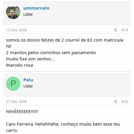
ummarcelo
UMM
15 Dez 2008
#19
somos os donos felizes de 2 cournil de 83 com matricula
NF
2 manitos pelos cominhos sem paviamento
muito fixe sim senhor...
Marcelo rosa
Palu
P
UMM
21 Dez 2008
#20
hhhÉEEEEEE!!!!!!
Caro Ferreira. hehehhehe, conheço muito bem esse teu
carro.