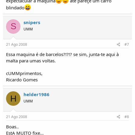
expectacular a maquina
até pareçe um carro
blindado
snipers
S
UMM
21 Ago 2008
#7
Essa maquina é de barcelos?!?!? se sim, junta-te aqui à
malta para umas voltas.
cUMMprimentos,
Ricardo Gomes
helder1986
H
UMM
21 Ago 2008
#8
Boas..
EstA MUITO fixe...