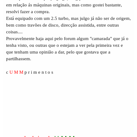
o
em relação ás máquinas originais, mas como gostei bastante,
s
resolvi fazer a compra.
Está equipado com um 2.5 turbo, mas julgo já não ser de origem,
bem como travões de disco, direcção assistida, entre outras
coisas....
Provavelmente haja aqui pelo forum algum "camarada" que já o
tenha visto, ou outras que o estejam a ver pela primeira vez e
que tenham uma opinião a dar, pelo que gostava que a
partilhassem.
c
U M M
p r i m e n t o s