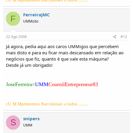
cU M Mprimentos Barcelenses a todos ........
FerreiraJMC
F
UMMzito
22 Ago 2008
#12
Já agora, pedia aqui aos caros UMMigos que percebem
mais disto e para eu ficar mais descansado em relação ao
negócios que fiz, quanto é que vale esta máquina?
Desde já um obrigado!
JoseFerreira=
UMM
CournilEntrepreneur83
cU M Mprimentos Barcelenses a todos ........
snipers
S
UMM