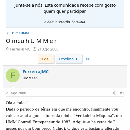
Junte-se a nós! Esta comunidade recebe com gosto
quem quer participar.
A Administração, ForUMM.
O meUMM
O meu h U M M e r
I
D
FerreiraJMC
21 Ago 2008
n
a
Último
1 de 3
Próximo
i
t
c
a
i
d
FerreiraJMC
F
a
e
UMMzito
d
i
o
n
r
í
21 Ago 2008
#1
d
c
e
i
Ola a todos!
T
o
Dada o periodo de férias em que me encontro, finalmente vou
ó
colocar aqui algumas fotos da minha "Verdadeira Máquina", um
p
i
UMM Cournil Entrepeneur de 1983. Adquiri-o há cerca de 2
c
meses por um bom preço (julgo). O gipe está bastante alterado