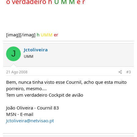
o verdadeiro h
U M M
e r
[imag][/imag]
h
UMM
er
Jctoliveira
J
UMM
21 Ago 2008
#3
Bem, nunca tinha visto esse Cournil, acho que esta muito
porreiro, mesmo....
Tem um verdadeiro Cockpit de avião
João Oliveira - Cournil 83
MSN - E-mail
Jctoliveira@netvisao.pt