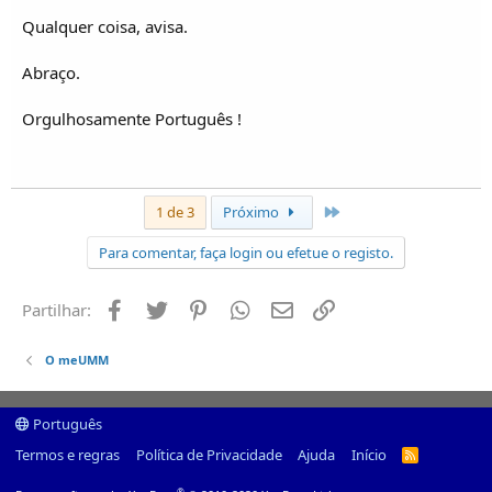
Qualquer coisa, avisa.
Abraço.
Orgulhosamente Português !
Último
1 de 3
Próximo
Para comentar, faça login ou efetue o registo.
Facebook
Twitter
Pinterest
Whatsapp
Email
Ligação
Partilhar:
O meUMM
Português
Termos e regras
Política de Privacidade
Ajuda
Início
R
S
S
®