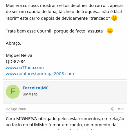
Mas era curioso, mostrar certos detalhes do carro... apesar
de ser um capota de lona, tá cheio de truques... não é fácil
"abrir" este carro depois de devidamente "trancado"
Trata bem esse Cournil, porque de facto "assusta"!
Abraço,
Miguel Neiva
QD-87-84
www.naTTuga.com
www.rainforestportugal2008.com
FerreiraJMC
F
UMMzito
22 Ago 2008
#11
Caro MIGNEIVA obrigado pelos eslarecimentos, em relação
ao facto do hUMMer fumar um cadito, no momento da