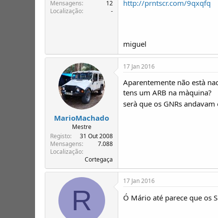
http://prntscr.com/9qxqfq
T
o
Mensagens
12
Localização
-
ó
p
i
c
miguel
o
s
17 Jan 2016
Aparentemente não està nad
tens um ARB na màquina?
serà que os GNRs andavam 
MarioMachado
Mestre
Registo
31 Out 2008
Mensagens
7.088
Localização
Cortegaça
17 Jan 2016
R
Ó Mário até parece que os S