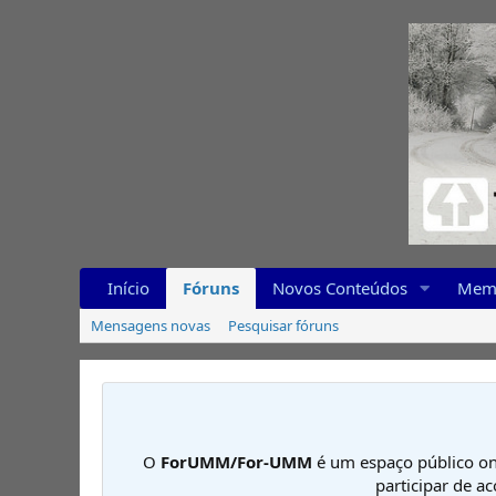
Início
Fóruns
Novos Conteúdos
Mem
Mensagens novas
Pesquisar fóruns
O
ForUMM/For-UMM
é um espaço público on
participar de a