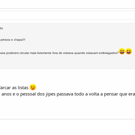
ado
intura e chapa!!!
a poderem circular mais livremente fora de estrava quando estavam embriagados?
arcar as listas
 anos e o pessoal dos jipes passava todo a volta a pensar que er