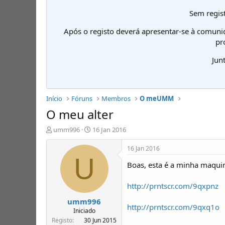
Sem regist
Após o registo deverá apresentar-se à comuni
pr
Jun
Início
Fóruns
Membros
O meUMM
O meu alter
I
D
umm996
16 Jan 2016
n
a
i
t
16 Jan 2016
c
a
U
Boas, esta é a minha maquin
i
d
a
e
d
i
http://prntscr.com/9qxpnz
o
n
umm996
r
í
http://prntscr.com/9qxq1o
d
c
Iniciado
e
i
Registo
30 Jun 2015