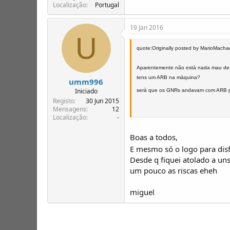
Localização
Portugal
19 Jan 2016
U
quote:Originally posted by MarioMach
Aparentemente não està nada mau de p
tens um ARB na màquina?
umm996
Iniciado
serà que os GNRs andavam com ARB par
Registo
30 Jun 2015
Mensagens
12
Localização
-
Boas a todos,
E mesmo só o logo para disf
Desde q fiquei atolado a uns
um pouco as riscas eheh
miguel