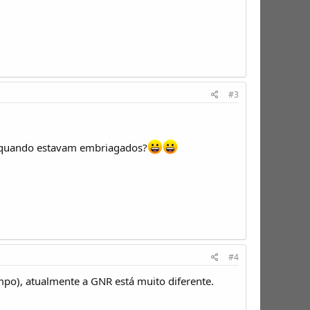
#3
a quando estavam embriagados?
#4
po), atualmente a GNR está muito diferente.