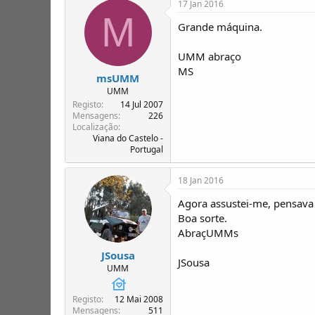
17 Jan 2016
M
Grande máquina.
UMM abraço
MS
msUMM
UMM
Registo
14 Jul 2007
Mensagens
226
Localização
Viana do Castelo -
Portugal
18 Jan 2016
Agora assustei-me, pensav
Boa sorte.
AbraçUMMs
JSousa
JSousa
UMM
Registo
12 Mai 2008
Mensagens
511