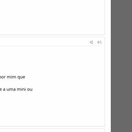
#5
 por mim que
e a uma mini ou