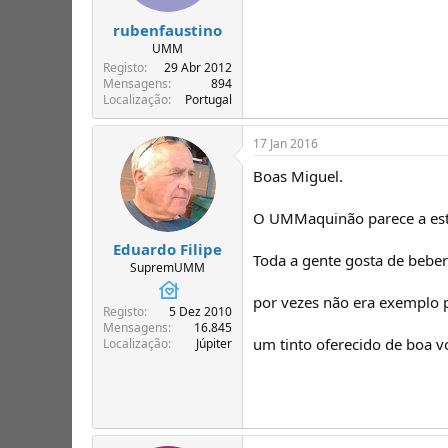
rubenfaustino
UMM
Registo
29 Abr 2012
Mensagens
894
Localização
Portugal
17 Jan 2016
Boas Miguel.
O UMMaquinão parece a esta
Eduardo Filipe
Toda a gente gosta de beber
SupremUMM
por vezes não era exemplo 
Registo
5 Dez 2010
Mensagens
16.845
um tinto oferecido de boa vo
Localização
Júpiter