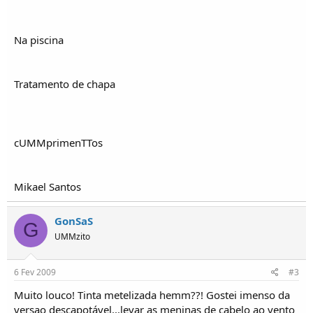
o
s
Na piscina
Tratamento de chapa
cUMMprimenTTos
Mikael Santos
GonSaS
G
UMMzito
6 Fev 2009
#3
Muito louco! Tinta metelizada hemm??! Gostei imenso da
versao descapotável...levar as meninas de cabelo ao vento