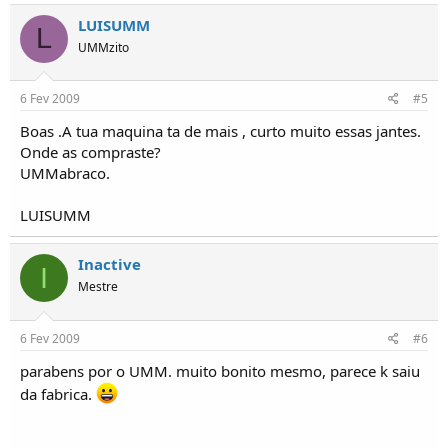
LUISUMM
L
UMMzito
6 Fev 2009
#5
Boas .A tua maquina ta de mais , curto muito essas jantes.
Onde as compraste?
UMMabraco.
LUISUMM
Inactive
I
Mestre
6 Fev 2009
#6
parabens por o UMM. muito bonito mesmo, parece k saiu
da fabrica.