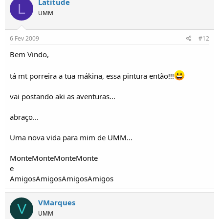
Latitude
L
UMM
6 Fev 2009
#12
Bem Vindo,
tá mt porreira a tua mákina, essa pintura então!!!
vai postando aki as aventuras...
abraço...
Uma nova vida para mim de UMM...
MonteMonteMonteMonte
e
AmigosAmigosAmigosAmigos
VMarques
V
UMM