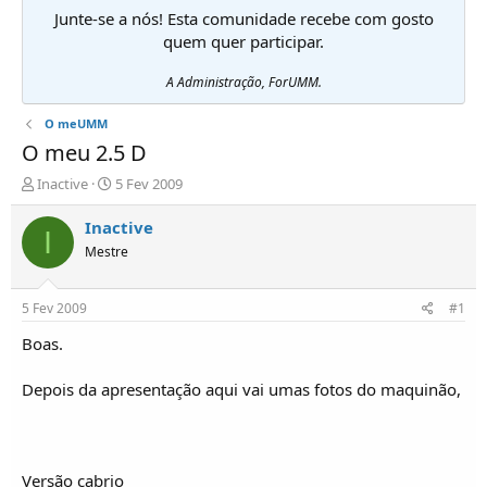
Junte-se a nós! Esta comunidade recebe com gosto
quem quer participar.
A Administração, ForUMM.
O meUMM
O meu 2.5 D
I
D
Inactive
5 Fev 2009
n
a
i
t
Inactive
I
c
a
Mestre
i
d
a
e
d
i
5 Fev 2009
#1
o
n
r
í
Boas.
d
c
e
i
Depois da apresentação aqui vai umas fotos do maquinão,
T
o
ó
p
i
c
Versão cabrio