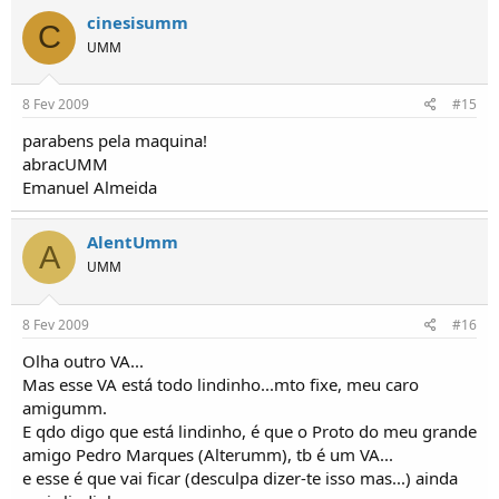
cinesisumm
C
UMM
8 Fev 2009
#15
parabens pela maquina!
abracUMM
Emanuel Almeida
AlentUmm
A
UMM
8 Fev 2009
#16
Olha outro VA...
Mas esse VA está todo lindinho...mto fixe, meu caro
amigumm.
E qdo digo que está lindinho, é que o Proto do meu grande
amigo Pedro Marques (Alterumm), tb é um VA...
e esse é que vai ficar (desculpa dizer-te isso mas...) ainda