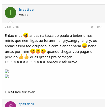
Inactive
I
Mestre
2 Mai 2009
#18
Entao mds
andas na tasca do paulo a beber umas
minis que nem ligas ao forumm:angry::angry::angry: ou
andas assim tao ocupado la com a engenharia
bebe
umas por mim
quando chegar vou pagar o
perdido
duas grades pra começar
LOOOOOOOOOOOOOL abraço e atè breve
UMM live for ever!
spetsnaz
S