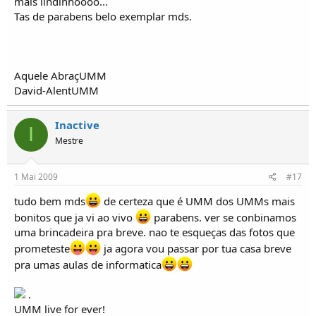
mais lindinhoooo...
Tas de parabens belo exemplar mds.
Aquele AbraçUMM
David-AlentUMM
Inactive
I
Mestre
1 Mai 2009
#17
tudo bem mds
de certeza que é UMM dos UMMs mais
bonitos que ja vi ao vivo
parabens. ver se conbinamos
uma brincadeira pra breve. nao te esqueças das fotos que
prometeste
ja agora vou passar por tua casa breve
pra umas aulas de informatica
.
UMM live for ever!