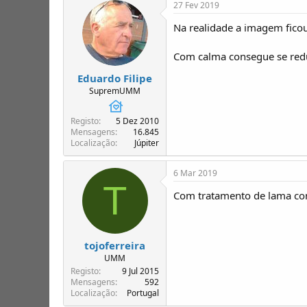
27 Fev 2019
Na realidade a imagem ficou 
Com calma consegue se redu
Eduardo Filipe
SupremUMM
Registo
5 Dez 2010
Mensagens
16.845
Localização
Júpiter
6 Mar 2019
T
Com tratamento de lama co
tojoferreira
UMM
Registo
9 Jul 2015
Mensagens
592
Localização
Portugal