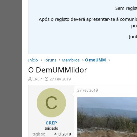
Sem regist
Após o registo deverá apresentar-se à comuni
pr
Jun
Início
Fóruns
Membros
O meUMM
O DemUMMlidor
I
D
CREP
27 Fev 2019
n
a
i
t
27 Fev 2019
c
a
C
i
d
a
e
d
i
o
n
CREP
r
í
d
c
Iniciado
e
i
Registo
4 Jul 2018