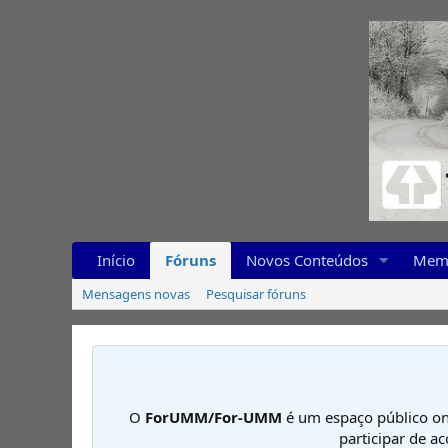
Início
Fóruns
Novos Conteúdos
Mem
Mensagens novas
Pesquisar fóruns
O
ForUMM/For-UMM
é um espaço público on
participar de a