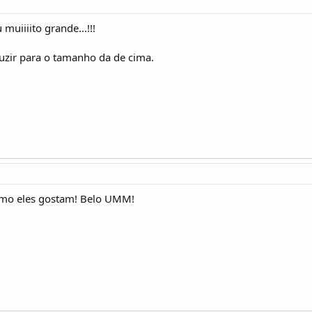
muiiiito grande...!!!
zir para o tamanho da de cima.
mo eles gostam! Belo UMM!