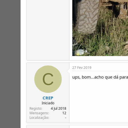
27 Fev 2019
C
ups, bom...acho que dá para
CREP
Iniciado
Registo
4 Jul 2018
Mensagens
12
Localização
-