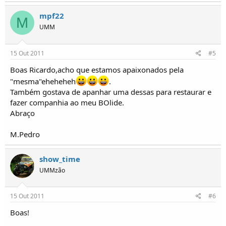
mpf22
M
UMM
15 Out 2011
#5
Boas Ricardo,acho que estamos apaixonados pela
"mesma"eheheheh
.
Também gostava de apanhar uma dessas para restaurar e
fazer companhia ao meu BOlide.
Abraço
M.Pedro
show_time
UMMzão
15 Out 2011
#6
Boas!