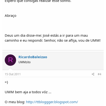
Espero que consigas realizar esse sonho.
Abraço
Deus um dia disse-me: José estás a ir para um mau
caminho e eu respondi: Senhor, não se aflija, vou de UMM!
RicardoBaleizao
R
UMMzito
15 Out 2011
#4
=)
UMM bem aja a todos vóz ...
O meu blog:
http://ttbloggger.blogspot.com/