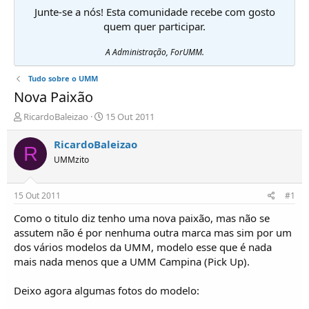
Junte-se a nós! Esta comunidade recebe com gosto
quem quer participar.
A Administração, ForUMM.
Tudo sobre o UMM
Nova Paixão
I
D
RicardoBaleizao
15 Out 2011
n
a
i
t
RicardoBaleizao
R
c
a
UMMzito
i
d
a
e
d
i
15 Out 2011
#1
o
n
r
í
Como o titulo diz tenho uma nova paixão, mas não se
d
c
assutem não é por nenhuma outra marca mas sim por um
e
i
dos vários modelos da UMM, modelo esse que é nada
T
o
mais nada menos que a UMM Campina (Pick Up).
ó
p
Deixo agora algumas fotos do modelo:
i
c