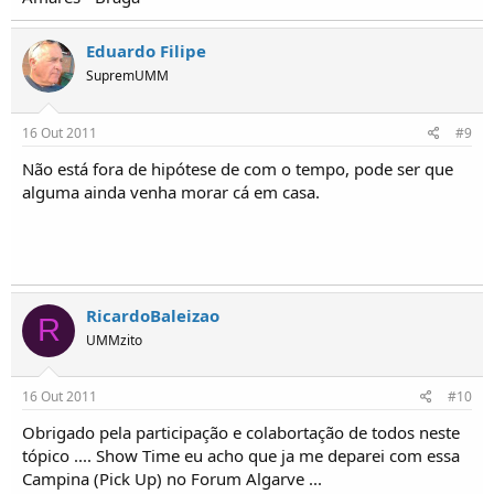
Eduardo Filipe
SupremUMM
16 Out 2011
#9
Não está fora de hipótese de com o tempo, pode ser que
alguma ainda venha morar cá em casa.
RicardoBaleizao
R
UMMzito
16 Out 2011
#10
Obrigado pela participação e colabortação de todos neste
tópico .... Show Time eu acho que ja me deparei com essa
Campina (Pick Up) no Forum Algarve ...