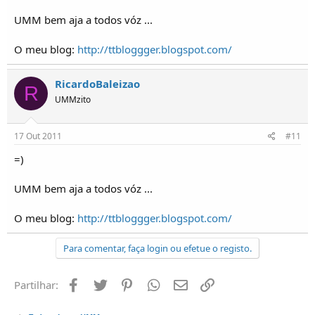
UMM bem aja a todos vóz ...
O meu blog:
http://ttbloggger.blogspot.com/
RicardoBaleizao
R
UMMzito
17 Out 2011
#11
=)
UMM bem aja a todos vóz ...
O meu blog:
http://ttbloggger.blogspot.com/
Para comentar, faça login ou efetue o registo.
Facebook
Twitter
Pinterest
Whatsapp
Email
Ligação
Partilhar: