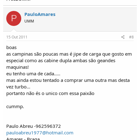
PauloAmares
P
UMM
15 Out 2011
#8
boas
as campinas são poucas mas é jipe de carga que gosto em
especial como as cabine dupla ambas são geandes
maquinas!
eu tenho uma de cada.....
mas ainda estou tentado a comprar uma outra mas desta
vez turbo...
portanto não és o unico com essa paixão
cummp.
Paulo Abreu -962596372
pauloabreu1977@hotmail.com
Amares - Braga