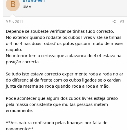
bruno-991
B
o
UMM
s
9 Fev 2011
#3
Depende se soubeste verificar se tinhas tudo correcto.
No exterior quando rodaste os cubos livres viste se tinhas
o 4 no 4 nas duas rodas? os putos gostam muito de mexer
naquilo.
No interior tem a certeza que a alavanca do 4x4 estava na
posição correcta.
Se tudo isto estava correcto experimente roda a roda no ar
do diferencial da frente com os cubos ligados se o cardan
junta da mesma se roda quando roda a roda a mão.
Pode acontecer que algum dos cubos livres esteja preso
pela massa consistente que muitas pessoas metem
erradamente.
**Assinatura confiscada pelas finanças por falta de
pagamento**