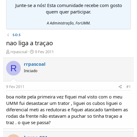
Junte-se a nós! Esta comunidade recebe com gosto
quem quer participar.
A Administração, ForUMM.
S.O.S
nao liga a traçao
I
D
rrpascoal
9 Fev 2011
n
a
i
t
rrpascoal
R
c
a
Iniciado
i
d
a
e
d
i
9 Fev 2011
#1
o
n
r
í
boa noite pela primeira vez fiquei mal visto com o meu
d
c
UMM fui desastacar um trator , liguei os cubos liguei o
e
i
diferencial meti as redutoras e fiquei atascado tambem as
T
o
rodas da frente não estavam a puchar so tinha traçao a
ó
traz . o que se passa?
p
i
c