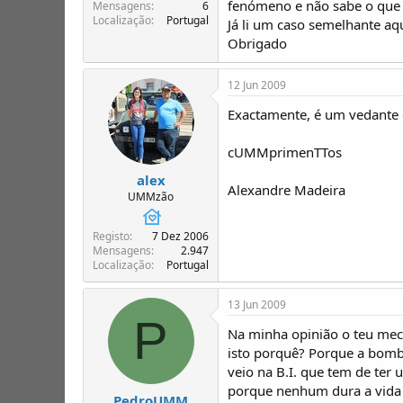
fenómeno e não sabe o que s
T
o
Mensagens
6
Localização
Portugal
ó
Já li um caso semelhante aq
p
Obrigado
i
c
12 Jun 2009
o
s
Exactamente, é um vedante d
cUMMprimenTTos
alex
Alexandre Madeira
UMMzão
Registo
7 Dez 2006
Mensagens
2.947
Localização
Portugal
13 Jun 2009
P
Na minha opinião o teu mec
isto porquê? Porque a bomba
veio na B.I. que tem de ter
porque nenhum dura a vida to
PedroUMM