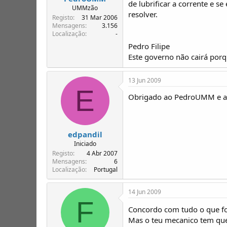
de lubrificar a corrente e 
UMMzão
resolver.
Registo
31 Mar 2006
Mensagens
3.156
Localização
-
Pedro Filipe
Este governo não cairá porq
13 Jun 2009
E
Obrigado ao PedroUMM e ao 
edpandil
Iniciado
Registo
4 Abr 2007
Mensagens
6
Localização
Portugal
14 Jun 2009
F
Concordo com tudo o que fo
Mas o teu mecanico tem que 