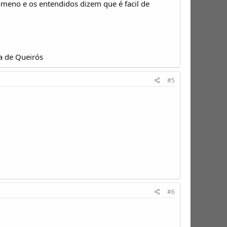
nómeno e os entendidos dizem que é facil de
a de Queirós
#5
#6