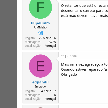
F
O retentor que está directa
desmontar o carreto para co
está mau devem haver mais 
filipeumm
UMMzão
Registo
29 Mar 2006
Mensagens
2.785
Localização
Portugal
26 Jun 2009
E
Mais uma vez agradeço a t
Quando estiver reparado (a c
Obrigado
edpandil
Iniciado
Registo
4 Abr 2007
Mensagens
6
Localização
Portugal