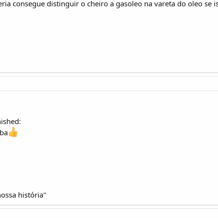
ia consegue distinguir o cheiro a gasoleo na vareta do oleo se i
ished:
mba
ssa história"