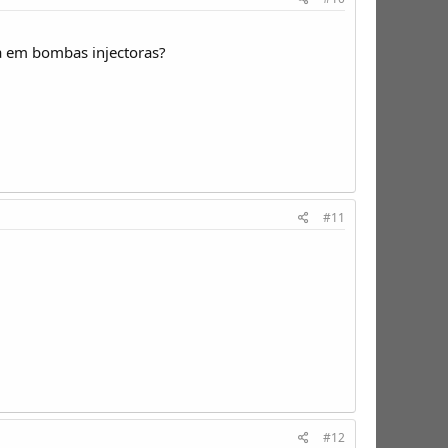
da em bombas injectoras?
#11
#12