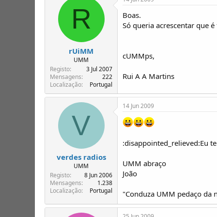
R
Boas.
Só queria acrescentar que é
rUiMM
cUMMps,
UMM
Registo
3 Jul 2007
Rui A A Martins
Mensagens
222
Localização
Portugal
14 Jun 2009
V
:disappointed_relieved:Eu te
verdes radios
UMM abraço
UMM
João
Registo
8 Jun 2006
Mensagens
1.238
Localização
Portugal
"Conduza UMM pedaço da no
25 Jun 2009