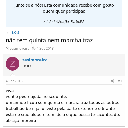
Junte-se a nós! Esta comunidade recebe com gosto
quem quer participar.
A Administração, ForUMM.
S.O.S
não tem quinta nem marcha traz
I
D
zesimoreira
4 Set 2013
n
a
i
t
zesimoreira
Z
c
a
UMM
i
d
a
e
d
i
4 Set 2013
#1
o
n
r
í
viva
d
c
venho pedir ajuda no seguinte.
e
i
um amigo ficou sem quinta e marcha traz todas as outras
T
o
trabalhão bem já foi visto pela parte exterior e o tirante
ó
esta no sitio alguem tem ideia o que possa ter acontecido.
p
abraço moreira
i
c