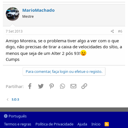
MarioMachado
Mestre
7 Set 2013
#6
Amigo Moreira, se o problema tiver algo a ver com o que
digo, não precisas de tirar a caixa de velocidades do sítio, a
menos que seja de um Alter 2 pós 93!
Cumps
Para comentar, faça login ou efetue o registo.
Facebook
Twitter
Pinterest
Whatsapp
Email
Ligação
Partilhar:
S.O.S
Português
Termos e regras
Política de Privacidade
Ajuda
Início
R
S