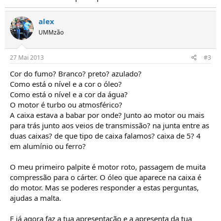
o
s
alex
UMMzão
27 Mai 2013
#3
Cor do fumo? Branco? preto? azulado?
Como está o nível e a cor o óleo?
Como está o nível e a cor da água?
O motor é turbo ou atmosférico?
A caixa estava a babar por onde? Junto ao motor ou mais
para trás junto aos veios de transmissão? na junta entre as
duas caixas? de que tipo de caixa falamos? caixa de 5? 4
em alumínio ou ferro?
O meu primeiro palpite é motor roto, passagem de muita
compressão para o cárter. O óleo que aparece na caixa é
do motor. Mas se poderes responder a estas perguntas,
ajudas a malta.
E já agora faz a tua apresentação e a apresenta da tua