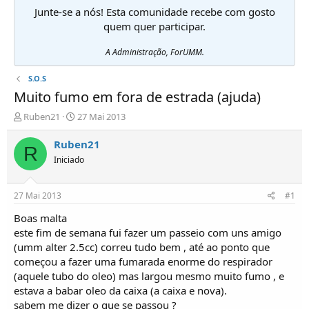
Junte-se a nós! Esta comunidade recebe com gosto
quem quer participar.
A Administração, ForUMM.
S.O.S
Muito fumo em fora de estrada (ajuda)
I
D
Ruben21
27 Mai 2013
n
a
i
t
Ruben21
R
c
a
Iniciado
i
d
a
e
d
i
27 Mai 2013
#1
o
n
r
í
Boas malta
d
c
este fim de semana fui fazer um passeio com uns amigo
e
i
(umm alter 2.5cc) correu tudo bem , até ao ponto que
T
o
começou a fazer uma fumarada enorme do respirador
ó
(aquele tubo do oleo) mas largou mesmo muito fumo , e
p
estava a babar oleo da caixa (a caixa e nova).
i
c
sabem me dizer o que se passou ?