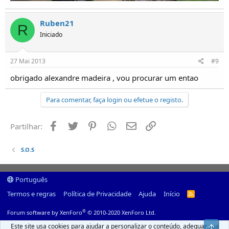
Ruben21
R
Iniciado
27 Mai 2013
#9
obrigado alexandre madeira , vou procurar um entao
Para comentar, faça login ou efetue o registo.
Facebook
Twitter
Pinterest
Whatsapp
Email
Ligação
Partilhar:
S.O.S
Português
Termos e regras
Política de Privacidade
Ajuda
Início
R
S
S
®
Forum software by XenForo
© 2010-2020 XenForo Ltd.
Este site usa cookies para ajudar a personalizar o conteúdo, adequar sua
Top