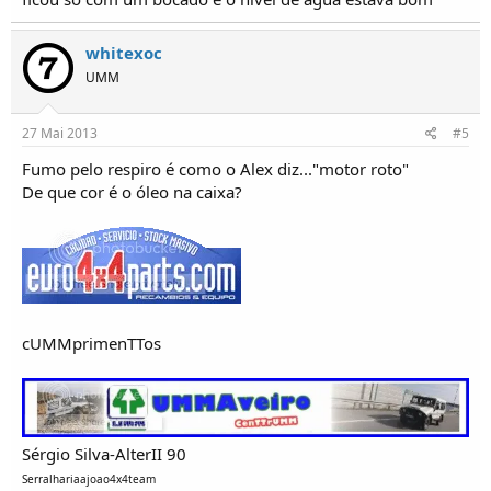
whitexoc
UMM
27 Mai 2013
#5
Fumo pelo respiro é como o Alex diz..."motor roto"
De que cor é o óleo na caixa?
cUMMprimenTTos
Sérgio Silva-AlterII 90
Serralhariaajoao4x4team