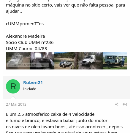
máquina no sítio certo, vais ver que não falta pessoal para
ajudar...
cUMMprimenTTos
Alexandre Madeira
Sócio Club UMM nº236
UMM Cournil 04/83
Ruben21
R
Iniciado
27 Mai 2013
#4
E um 2.5 atmosferico caixa de 4 velocidade
e fumo e branco, e estava a babar junto do motor
os niveis de oleo tavam bons , até isso acontecer , depois
ficou so com um bocado e o nivel de agua estava bom