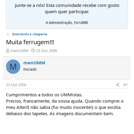
Junte-se a nós! Esta comunidade recebe com gosto
quem quer participar.
A Administração, ForUMM.
Interiores e chaparia
Muita ferrugem!!!
I
D
menUMM
23 Out 2006
n
a
i
t
menUMM
M
c
a
Iniciado
i
d
a
e
d
i
23 Out 2006
#1
o
n
r
í
Cumprimentos a todos os UMMistas.
d
c
Preciso, francamente, da vossa ajuda. Quando comprei o
e
i
meu AlterII não sabia (fui muito inocente!) o que existia
T
o
debaixo dos tapetes. As imagens documentam bem.
ó
p
i
c