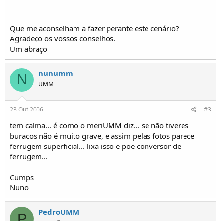
o
s
Que me aconselham a fazer perante este cenário?
Agradeço os vossos conselhos.
Um abraço
nunumm
N
UMM
23 Out 2006
#3
tem calma... é como o meriUMM diz... se não tiveres
buracos não é muito grave, e assim pelas fotos parece
ferrugem superficial... lixa isso e poe conversor de
ferrugem...
Cumps
Nuno
PedroUMM
P