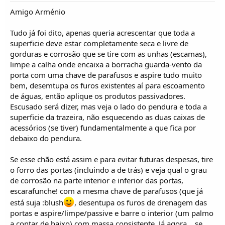
Amigo Arménio
Tudo já foi dito, apenas queria acrescentar que toda a
superficie deve estar completamente seca e livre de
gorduras e corrosão que se tire com as unhas (escamas),
limpe a calha onde encaixa a borracha guarda-vento da
porta com uma chave de parafusos e aspire tudo muito
bem, desemtupa os furos existentes aí para escoamento
de águas, então aplique os produtos passivadores.
Escusado será dizer, mas veja o lado do pendura e toda a
superficie da trazeira, não esquecendo as duas caixas de
acessórios (se tiver) fundamentalmente a que fica por
debaixo do pendura.
Se esse chão está assim e para evitar futuras despesas, tire
o forro das portas (incluindo a de trás) e veja qual o grau
de corrosão na parte interior e inferior das portas,
escarafunche! com a mesma chave de parafusos (que já
está suja :blush
, desentupa os furos de drenagem das
portas e aspire/limpe/passive e barre o interior (um palmo
a contar de baixo) com massa consistente. Já agora... se