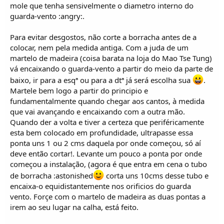
mole que tenha sensivelmente o diametro interno do
guarda-vento :angry:.
Para evitar desgostos, não corte a borracha antes de a
colocar, nem pela medida antiga. Com a juda de um
martelo de madeira (coisa barata na loja do Mao Tse Tung)
vá encaixando o guarda-vento a partir do meio da parte de
baixo, ir para a esqª ou para a dtª já será escolha sua
.
Martele bem logo a partir do principio e
fundamentalmente quando chegar aos cantos, à medida
que vai avançando e encaixando com a outra mão.
Quando der a volta e tiver a certeza que periféricamente
esta bem colocado em profundidade, ultrapasse essa
ponta uns 1 ou 2 cms daquela por onde começou, só aí
deve então cortar!. Levante um pouco a ponta por onde
começou a instalação, (agora é que entra em cena o tubo
de borracha :astonished
corta uns 10cms desse tubo e
encaixa-o equidistantemente nos orificios do guarda
vento. Forçe com o martelo de madeira as duas pontas a
irem ao seu lugar na calha, está feito.