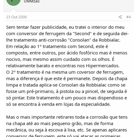
UMMzão
23 Out 2006
#4
Sem tentar fazer publicidade, eu tratei o interior do meu
com conversor de ferrugem da "Second" e de seguida dei-
lhe tratamento anti-corrosão "Consolan" da Robbialac.
Em relação ao 1º tratamento com Second, este é
composto, entre outros, por ácido fosfórico mas é menos
nocivo, mas mesmo assim cuidado com os olhos. É
relativamente barato e encontras nos Hipermercados.
O 2º tratamento é na mesma um coversor de ferrugem,
mas a diferença é que este é permanete. Depois da chapa
limpa e tratada aplica-se Consolan da Robbialac como se
fosse um pré-primario, à pistola ou a pincel, de seguida é
só pintar. Este tratamento é um pouco mas dispendioso e
só se encontra à venda em lojas da especialidade.
Mas o mais importante retirares toda a corrosão que tens
na chapa até ao mais pequeno grão, mas de forma
mecânica, ou seja à escova à lixa, etc. Se apenas aplicares
conversor de ferrugem, este só vai atacar as primeiras