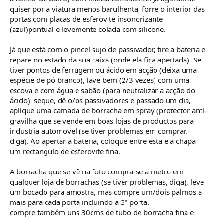
quiser por a viatura menos barulhenta, forre o interior das
portas com placas de esferovite insonorizante
(azul)pontual e levemente colada com silicone.
Já que está com o pincel sujo de passivador, tire a bateria e
repare no estado da sua caixa (onde ela fica apertada). Se
tiver pontos de ferrugem ou ácido em acção (deixa uma
espécie de pó branco), lave bem (2/3 vezes) com uma
escova e com água e sabão (para neutralizar a acção do
ácido), seque, dê o/os passivadores e passado um dia,
aplique uma camada de borracha em spray (protector anti-
gravilha que se vende em boas lojas de productos para
industria automovel (se tiver problemas em comprar,
diga). Ao apertar a bateria, coloque entre esta e a chapa
um rectangulo de esferovite fina.
A borracha que se vê na foto compra-se a metro em
qualquer loja de borrachas (se tiver problemas, diga), leve
um bocado para amostra, mas compre um/dois palmos a
mais para cada porta incluindo a 3ª porta.
compre também uns 30cms de tubo de borracha fina e