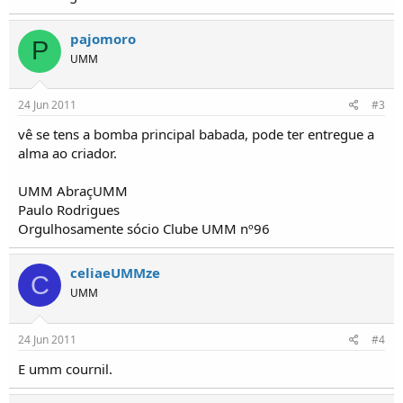
o
s
pajomoro
P
UMM
24 Jun 2011
#3
vê se tens a bomba principal babada, pode ter entregue a
alma ao criador.
UMM AbraçUMM
Paulo Rodrigues
Orgulhosamente sócio Clube UMM nº96
celiaeUMMze
C
UMM
24 Jun 2011
#4
E umm cournil.