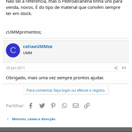
Não sei a referencia, mas o Pedroalcanena tinha uns para
venda, novos. É do tipo de material que convém sempre
ter em stock.
cUMMprimentos;
celiaeUMMze
C
UMM
29 Jun 2011
#9
Obrigado, mais uma vez sempre prontos ajudar.
Para comentar, faça login ou efetue o registo.
Facebook
Twitter
Pinterest
Whatsapp
Email
Ligação
Partilhar:
Motores, caixas e direcção