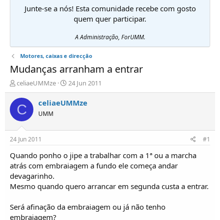
Junte-se a nós! Esta comunidade recebe com gosto
quem quer participar.
A Administração, ForUMM.
Motores, caixas e direcção
Mudanças arranham a entrar
I
D
celiaeUMMze
24 Jun 2011
n
a
i
t
celiaeUMMze
C
c
a
UMM
i
d
a
e
d
i
24 Jun 2011
#1
o
n
r
í
Quando ponho o jipe a trabalhar com a 1ª ou a marcha
d
c
atrás com embraiagem a fundo ele começa andar
e
i
devagarinho.
T
o
Mesmo quando quero arrancar em segunda custa a entrar.
ó
p
Será afinação da embraiagem ou já não tenho
i
c
embraiagem?