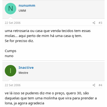
o
nunumm
s
N
UMM
22 Set 2006
#3
uma retrosaria ou casa que venda tecidos tem essas
molas... aqui perto de mim há uma casa q tem.
Se for preciso diz.
Cumps
nuno
Inactive
I
Mestre
22 Set 2006
#4
ve lá isso se puderes diz-me o preço, quero 30, são
daquelas que tem uma molinha que vira para prender a
lona, ja agora agradecia