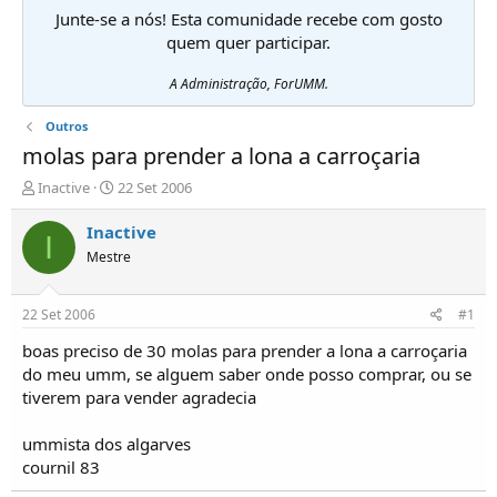
Junte-se a nós! Esta comunidade recebe com gosto
quem quer participar.
A Administração, ForUMM.
Outros
molas para prender a lona a carroçaria
I
D
Inactive
22 Set 2006
n
a
i
t
Inactive
I
c
a
Mestre
i
d
a
e
d
i
22 Set 2006
#1
o
n
r
í
boas preciso de 30 molas para prender a lona a carroçaria
d
c
do meu umm, se alguem saber onde posso comprar, ou se
e
i
tiverem para vender agradecia
T
o
ó
ummista dos algarves
p
cournil 83
i
c