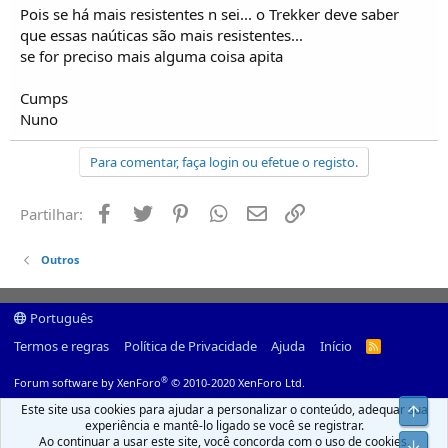
Pois se há mais resistentes n sei... o Trekker deve saber
que essas naúticas são mais resistentes...
se for preciso mais alguma coisa apita
Cumps
Nuno
Para comentar, faça login ou efetue o registo.
Facebook
Twitter
Pinterest
Whatsapp
Email
Ligação
Partilhar:
Outros
Português
Termos e regras
Política de Privacidade
Ajuda
Início
R
S
S
®
Forum software by XenForo
© 2010-2020 XenForo Ltd.
Este site usa cookies para ajudar a personalizar o conteúdo, adequar sua
Top
experiência e mantê-lo ligado se você se registrar.
Ao continuar a usar este site, você concorda com o uso de cookies.
Infer