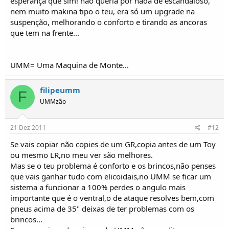
esperança que sim! não queria por nada de escandaloso,
nem muito makina tipo o teu, era só um upgrade na
suspenção, melhorando o conforto e tirando as ancoras
que tem na frente...
UMM= Uma Maquina de Monte...
filipeumm
F
UMMzão
21 Dez 2011
#12
Se vais copiar não copies de um GR,copia antes de um Toy
ou mesmo LR,no meu ver são melhores.
Mas se o teu problema é conforto e os brincos,não penses
que vais ganhar tudo com elicoidais,no UMM se ficar um
sistema a funcionar a 100% perdes o angulo mais
importante que é o ventral,o de ataque resolves bem,com
pneus acima de 35" deixas de ter problemas com os
brincos...