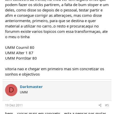
podem fazer os sticks partirem, a falta de bum stoper e um
deles, como disse so depois de o pessoal, testar partir e
afim e consegue corrigir as alteraçoes, mas como disse
anteriormente, primeiro, para que se destina e quer
material a utilizar no carro..o resto e procurar,aqui no
forumm existe varios topicos com essa transformaçao, ate
o meu o tinha
UMM Cournil 80
UMM Alter 1 87
UMM PornStar 80
vitoria nao e chegar em primeiro mas sim concretizar os
sonhos e objectivos
Darkmaster
D
UMM
19 Dez 2011
#5
bem... coisas mais em concreto... esta a pensar nas molas,