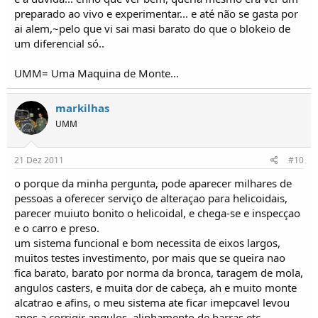
preparado ao vivo e experimentar... e até não se gasta por
ai alem,~pelo que vi sai masi barato do que o blokeio de
um diferencial só..
UMM= Uma Maquina de Monte...
markilhas
UMM
21 Dez 2011
#10
o porque da minha pergunta, pode aparecer milhares de
pessoas a oferecer serviço de alteraçao para helicoidais,
parecer muiuto bonito o helicoidal, e chega-se e inspecçao
e o carro e preso.
um sistema funcional e bom necessita de eixos largos,
muitos testes investimento, por mais que se queira nao
fica barato, barato por norma da bronca, taragem de mola,
angulos casters, e muita dor de cabeça, ah e muito monte
alcatrao e afins, o meu sistema ate ficar imepcavel levou
anos a corrigir angulos, alinhamento de barras etc