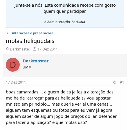
Junte-se a nós! Esta comunidade recebe com gosto
quem quer participar.
A Administração, ForUMM.
Alterações e preparações
molas heliquedais
I
D
Darkmaster
17 Dez 2011
n
a
i
t
Darkmaster
D
c
a
UMM
i
d
a
e
d
i
17 Dez 2011
#1
o
n
r
í
boas camaradas.... alguem de ca ja fez a alteração das
d
c
molha de "carroça" para as heliquedais? vou apostar
e
i
mnisso em principio... mas queria ver ai uma cenas...
T
o
alguem tem esquemas ou fotos para eu ver? já agora
ó
alguem saber de algum jogo de braços do lan defender
p
para fazer a aplicação? e que molas uso?
i
c