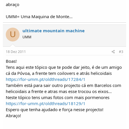
o
abraço
s
UMM= Uma Maquina de Monte...
ultimate mountain machine
U
UMM
18 Dez 2011
#3
Boas!
Tens aqui este tópico que te pode dar jeito, é de um amigo
cá da Póvoa, a frente tem coilovers e atrás helicoidais
https://for-umm.pt/oldthreads/17284/1
Também está para sair outro projecto cá em Barcelos com
helicoidais a frente e atras mas esse trocou os eixos...
Neste tópico tens umas fotos com mais pormenores
https://for-umm.pt/oldthreads/18129/1
Espero que tenha ajudado e força nesse projecto!
Abraço!