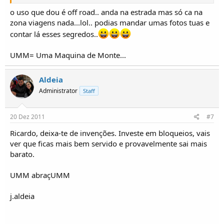
partirem, a falta de bum stoper e um deles, como disse so depois de o pessoal,
o uso que dou é off road.. anda na estrada mas só ca na
testar partir e afim e consegue corrigir as alteraçoes, mas como disse
zona viagens nada...lol.. podias mandar umas fotos tuas e
anteriormente, primeiro, para que se destina e quer material a utilizar no carro..o
contar lá esses segredos..
resto e procurar,aqui no forumm existe varios topicos com essa transformaçao, ate
o meu o tinha
UMM= Uma Maquina de Monte...
UMM Cournil 80
UMM Alter 1 87
Aldeia
UMM PornStar 80
Administrator
Staff
vitoria nao e chegar em primeiro mas sim concretizar os sonhos e objectivos
20 Dez 2011
#7
Ricardo, deixa-te de invenções. Investe em bloqueios, vais
ver que ficas mais bem servido e provavelmente sai mais
barato.
UMM abraçUMM
j.aldeia