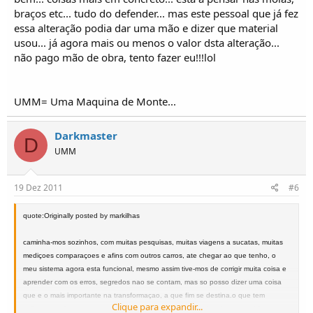
braços etc... tudo do defender... mas este pessoal que já fez
essa alteração podia dar uma mão e dizer que material
usou... já agora mais ou menos o valor dsta alteração...
não pago mão de obra, tento fazer eu!!!lol
UMM= Uma Maquina de Monte...
Darkmaster
D
UMM
19 Dez 2011
#6
quote:Originally posted by markilhas
caminha-mos sozinhos, com muitas pesquisas, muitas viagens a sucatas, muitas
mediçoes comparaçoes e afins com outros carros, ate chegar ao que tenho, o
meu sistema agora esta funcional, mesmo assim tive-mos de corrigir muita coisa e
aprender com os erros, segredos nao se contam, mas so posso dizer uma coisa
que e o mais importante na transformaçao, a que fim se destina.o que tem
Clique para expandir...
coilovers aa frente, no meu ver tem alguns erros que podem fazer os sticks