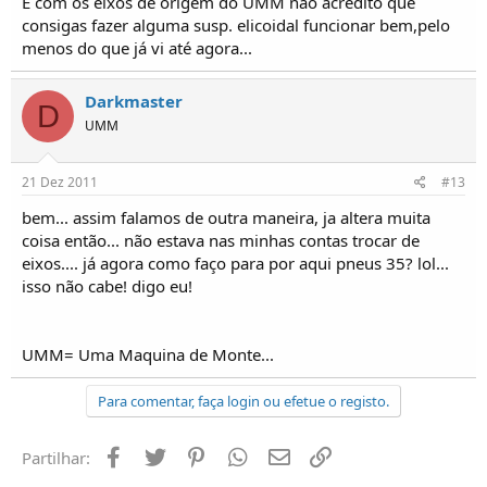
E com os eixos de origem do UMM não acredito que
consigas fazer alguma susp. elicoidal funcionar bem,pelo
menos do que já vi até agora...
Darkmaster
D
UMM
21 Dez 2011
#13
bem... assim falamos de outra maneira, ja altera muita
coisa então... não estava nas minhas contas trocar de
eixos.... já agora como faço para por aqui pneus 35? lol...
isso não cabe! digo eu!
UMM= Uma Maquina de Monte...
Para comentar, faça login ou efetue o registo.
Facebook
Twitter
Pinterest
Whatsapp
Email
Ligação
Partilhar: