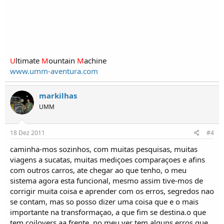
U
ltimate
M
ountain
M
achine
www.umm-aventura.com
markilhas
UMM
18 Dez 2011
#4
caminha-mos sozinhos, com muitas pesquisas, muitas
viagens a sucatas, muitas mediçoes comparaçoes e afins
com outros carros, ate chegar ao que tenho, o meu
sistema agora esta funcional, mesmo assim tive-mos de
corrigir muita coisa e aprender com os erros, segredos nao
se contam, mas so posso dizer uma coisa que e o mais
importante na transformaçao, a que fim se destina.o que
tem coilovers aa frente, no meu ver tem alguns erros que