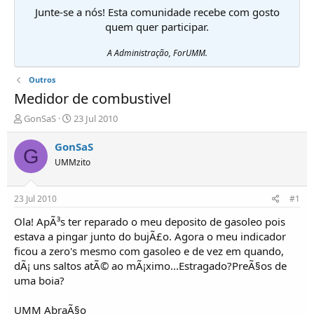
Junte-se a nós! Esta comunidade recebe com gosto
quem quer participar.
A Administração, ForUMM.
Outros
Medidor de combustivel
I
D
GonSaS
23 Jul 2010
n
a
i
t
GonSaS
G
c
a
UMMzito
i
d
a
e
d
i
23 Jul 2010
#1
o
n
r
í
Ola! ApÃ³s ter reparado o meu deposito de gasoleo pois
d
c
estava a pingar junto do bujÃ£o. Agora o meu indicador
e
i
ficou a zero's mesmo com gasoleo e de vez em quando,
T
o
dÃ¡ uns saltos atÃ© ao mÃ¡ximo...Estragado?PreÃ§os de
ó
uma boia?
p
i
c
UMM AbraÃ§o