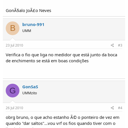
o
s
GonÃ§alo JoÃ£o Neves
bruno-991
B
UMM
23 Jul 2010
#3
Verifica o fio que liga no medidor que está junto da boca
de enchimento se está em boas condições
GonSaS
G
UMMzito
26 Jul 2010
#4
obrg bruno, o que acho estanho Ã© o ponteiro de vez em
quando "dar saltos"...vou vrf os fios quando tiver com o