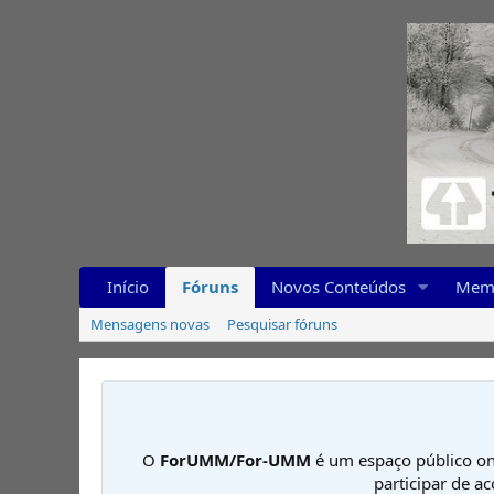
Início
Fóruns
Novos Conteúdos
Mem
Mensagens novas
Pesquisar fóruns
O
ForUMM/For-UMM
é um espaço público on
participar de a