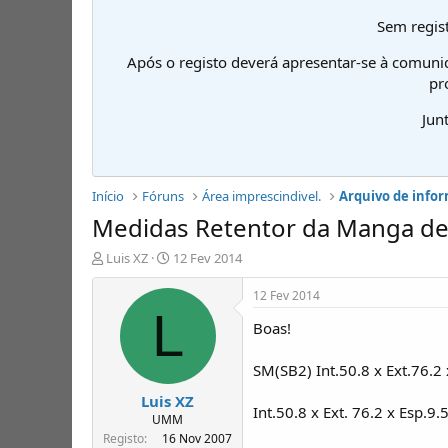
Sem regist
Após o registo deverá apresentar-se à comuni
pr
Jun
Início
Fóruns
Área imprescindivel.
Arquivo de infor
Medidas Retentor da Manga de
I
D
Luis XZ
12 Fev 2014
n
a
i
t
12 Fev 2014
c
a
L
Boas!
i
d
a
e
d
i
SM(SB2) Int.50.8 x Ext.76.2 
o
n
Luis XZ
r
í
Int.50.8 x Ext. 76.2 x Esp.9
d
c
UMM
e
i
Registo
16 Nov 2007