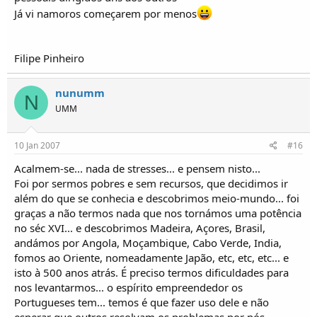
Já vi namoros começarem por menos
Filipe Pinheiro
nunumm
N
UMM
10 Jan 2007
#16
Acalmem-se... nada de stresses... e pensem nisto...
Foi por sermos pobres e sem recursos, que decidimos ir
além do que se conhecia e descobrimos meio-mundo... foi
graças a não termos nada que nos tornámos uma potência
no séc XVI... e descobrimos Madeira, Açores, Brasil,
andámos por Angola, Moçambique, Cabo Verde, India,
fomos ao Oriente, nomeadamente Japão, etc, etc, etc... e
isto à 500 anos atrás. É preciso termos dificuldades para
nos levantarmos... o espírito empreendedor os
Portugueses tem... temos é que fazer uso dele e não
esperar que outros resolvam os problemas por nós...