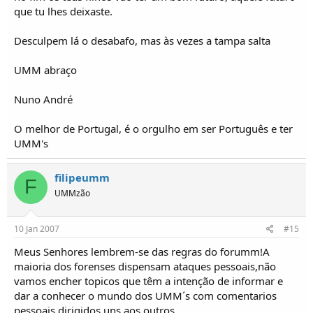
que tu lhes deixaste.
Desculpem lá o desabafo, mas às vezes a tampa salta
UMM abraço
Nuno André
O melhor de Portugal, é o orgulho em ser Português e ter
UMM's
filipeumm
F
UMMzão
10 Jan 2007
#15
Meus Senhores lembrem-se das regras do forumm!A
maioria dos forenses dispensam ataques pessoais,não
vamos encher topicos que têm a intenção de informar e
dar a conhecer o mundo dos UMM´s com comentarios
pessoais dirigidos uns aos outros