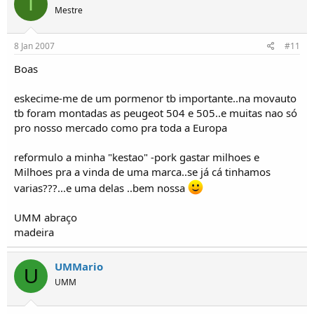
I
Mestre
8 Jan 2007
#11
Boas
eskecime-me de um pormenor tb importante..na movauto
tb foram montadas as peugeot 504 e 505..e muitas nao só
pro nosso mercado como pra toda a Europa
reformulo a minha "kestao" -pork gastar milhoes e
Milhoes pra a vinda de uma marca..se já cá tinhamos
varias???...e uma delas ..bem nossa
UMM abraço
madeira
UMMario
U
UMM