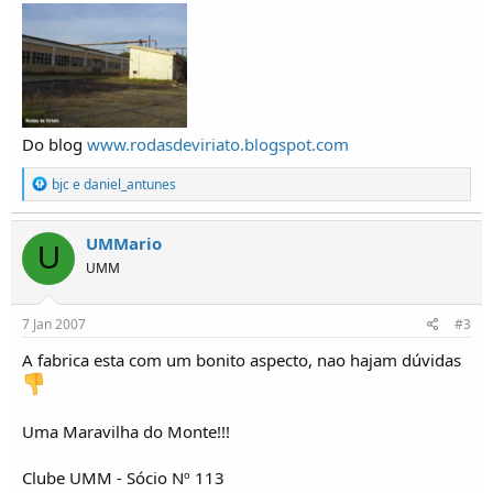
Do blog
www.rodasdeviriato.blogspot.com
R
bjc
e
daniel_antunes
e
a
ç
UMMario
U
õ
UMM
e
s
:
7 Jan 2007
#3
A fabrica esta com um bonito aspecto, nao hajam dúvidas
Uma Maravilha do Monte!!!
Clube UMM - Sócio Nº 113