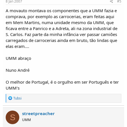
8 Jan 2007
#5
A movauto montava os componentes que a UMM fazia e
comprava, por exemplo as carrocerias, eram feitas aqui
em Mem Martins, numa unidade mesmo da UMM, que
ficava entre a Panrico e a Adreta, ali na zona industrial de
S. Carlos. Faz parte da minha infância ver passar camiões
carregados de carrocerias ainda em bruto, tão lindas que
elas eram....
UMM abraço
Nuno André
O melhor de Portugal, é o orgulho em ser Português e ter
UMM's
R
Tubsi
e
a
ç
streetpreacher
S
õ
UMM
e
s