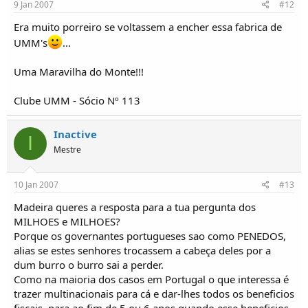
9 Jan 2007
#12
Era muito porreiro se voltassem a encher essa fabrica de
UMM's
...
Uma Maravilha do Monte!!!
Clube UMM - Sócio Nº 113
Inactive
I
Mestre
10 Jan 2007
#13
Madeira queres a resposta para a tua pergunta dos
MILHOES e MILHOES?
Porque os governantes portugueses sao como PENEDOS,
alias se estes senhores trocassem a cabeça deles por a
dum burro o burro sai a perder.
Como na maioria dos casos em Portugal o que interessa é
trazer multinacionais para cá e dar-lhes todos os beneficios