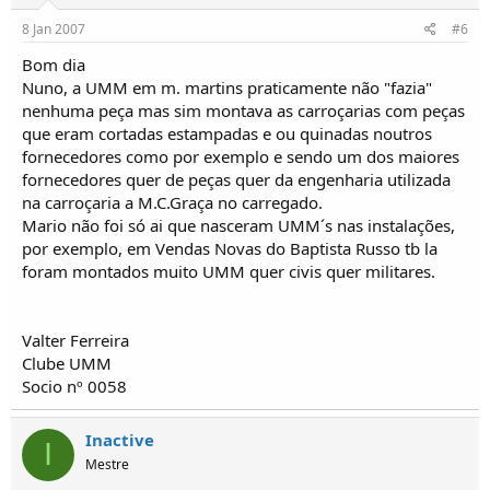
:
8 Jan 2007
#6
Bom dia
Nuno, a UMM em m. martins praticamente não "fazia"
nenhuma peça mas sim montava as carroçarias com peças
que eram cortadas estampadas e ou quinadas noutros
fornecedores como por exemplo e sendo um dos maiores
fornecedores quer de peças quer da engenharia utilizada
na carroçaria a M.C.Graça no carregado.
Mario não foi só ai que nasceram UMM´s nas instalações,
por exemplo, em Vendas Novas do Baptista Russo tb la
foram montados muito UMM quer civis quer militares.
Valter Ferreira
Clube UMM
Socio nº 0058
Inactive
I
Mestre