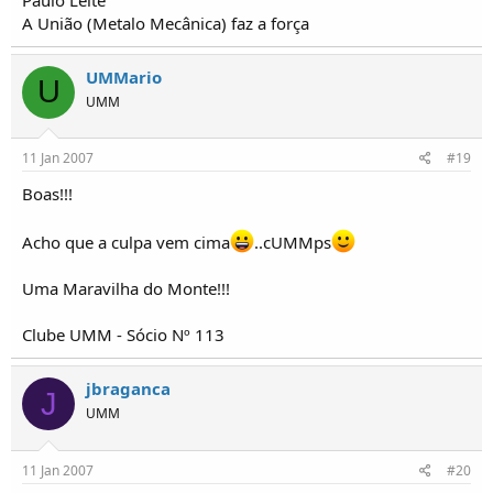
A União (Metalo Mecânica) faz a força
UMMario
U
UMM
11 Jan 2007
#19
Boas!!!
Acho que a culpa vem cima
..cUMMps
Uma Maravilha do Monte!!!
Clube UMM - Sócio Nº 113
jbraganca
J
UMM
11 Jan 2007
#20