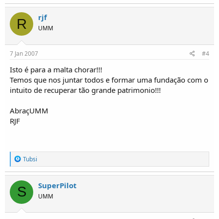
rjf
R
UMM
7 Jan 2007
#4
Isto é para a malta chorar!!!
Temos que nos juntar todos e formar uma fundação com o
intuito de recuperar tão grande patrimonio!!!
AbraçUMM
RJF
R
Tubsi
e
a
ç
SuperPilot
S
õ
UMM
e
s
: