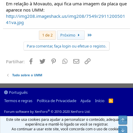
Em relação à Movauto, aqui fica uma imagem da placa que
aparece nos UMM:
http://img208.imageshack.us/img208/7549/2911200501
41va.jpg
Último
1 de 2
Próximo
Para comentar, faça login ou efetue o registo.
Facebook
Twitter
Pinterest
Whatsapp
Email
Ligação
Partilhar:
Tudo sobre o UMM
Português
Termos e regras
Política de Privacidade
Ajuda
Início
R
S
S
®
Forum software by XenForo
© 2010-2020 XenForo Ltd.
Este site usa cookies para ajudar a personalizar o conteúdo, adequar sua
Top
experiência e mantê-lo ligado se você se registrar.
Ao continuar a usar este site, você concorda com o uso de cookies.
Infer