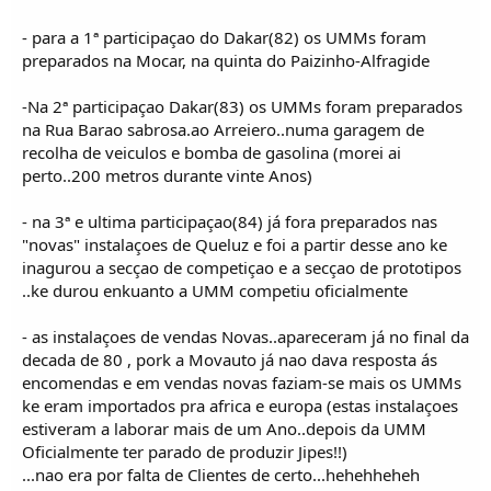
- para a 1ª participaçao do Dakar(82) os UMMs foram
preparados na Mocar, na quinta do Paizinho-Alfragide
-Na 2ª participaçao Dakar(83) os UMMs foram preparados
na Rua Barao sabrosa.ao Arreiero..numa garagem de
recolha de veiculos e bomba de gasolina (morei ai
perto..200 metros durante vinte Anos)
- na 3ª e ultima participaçao(84) já fora preparados nas
"novas" instalaçoes de Queluz e foi a partir desse ano ke
inagurou a secçao de competiçao e a secçao de prototipos
..ke durou enkuanto a UMM competiu oficialmente
- as instalaçoes de vendas Novas..apareceram já no final da
decada de 80 , pork a Movauto já nao dava resposta ás
encomendas e em vendas novas faziam-se mais os UMMs
ke eram importados pra africa e europa (estas instalaçoes
estiveram a laborar mais de um Ano..depois da UMM
Oficialmente ter parado de produzir Jipes!!)
...nao era por falta de Clientes de certo...hehehheheh