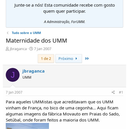
Junte-se a nós! Esta comunidade recebe com gosto
quem quer participar.
A Administração, ForUMM.
Tudo sobre o UMM
Maternidade dos UMM
I
D
jbraganca
7 Jan 2007
n
a
Último
1 de 2
Próximo
i
t
c
a
i
d
jbraganca
J
a
e
UMM
d
i
o
n
r
í
7 Jan 2007
#1
d
c
e
i
Para aqueles UMMistas que acreditavam que os UMM
T
o
vinham de França, no bico de uma cegonha... Aqui ficam
ó
algumas imagens da fábrica Movauto em Praias do Sado,
p
Setúbal, onde foram feitos a maioria dos UMM.
i
c