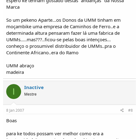
Espero ke tenham gostado destas "andanças" da Nossa
Marca
So um pekeno Aparte...os Donos da UMM tinham em
moçambike uma empresa de Caminhos de Ferro..e a
determinada altura pensaram fazer lá uma fabrica de
UMMs.....mas???..ficou-se pelas boas intençoes...
conheço o prosumivel distribuidor de UMMs..pra o
Continente Africano..era do Ramo
UMM abraço
madeira
Inactive
I
Mestre
8 Jan 2007
#8
Boas
para ke todos possam ver melhor como era a