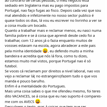
ao contrario de certas pessoas, o meu negocio esta
sediado em Inglaterra mas eu pago impostos para
Portugal, nao faço fugas ao fisco. Depois cada vez que sou
mal atendido e infelizmente no nosso sector publico é
quase todos os dias, lá vou eu escrever no livrinho a ver se
a coisa muda um bocado.
Quanto a trabalhar mais e reclamar menos, eu nasci numa
familia pobre e se á coisa que aprendi desde cedo foi a
trabalhar, com 12 anos já o fazia enquanto muitos de
vossses estavam na escola, agora abradecer a este pais
pela minha identidade
, eu defendo muito a minha
bandeira e acredita que nós lá fora, como tu dizes,
estamos muito mal vistos, porque Portugal nao é só
futebol.
Se voces cá reclamam por direitos a nivel laboral, nao vos
vejo a reclamar lá( no estrangeiro)fazem tudo o que vos
manda e pouco barulho.
Enfim é a mentalidade do Portugues.
Mais uma coisa sabes o que me ofendeu mesmo, foi teres
dito VACANCES, se á coisa que eu nao suporto é compares-
me com os AVECS
.
Desculpem o texto, mas á coisas que tem que ser