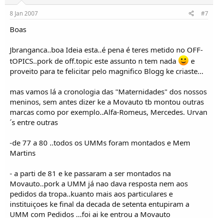
8 Jan 2007
#7
Boas
Jbranganca..boa Ideia esta..é pena é teres metido no OFF-
tOPICS..pork de off.topic este assunto n tem nada
e
proveito para te felicitar pelo magnifico Blogg ke criaste...
mas vamos lá a cronologia das "Maternidades" dos nossos
meninos, sem antes dizer ke a Movauto tb montou outras
marcas como por exemplo..Alfa-Romeus, Mercedes. Urvan
´s entre outras
-de 77 a 80 ..todos os UMMs foram montados e Mem
Martins
- a parti de 81 e ke passaram a ser montados na
Movauto..pork a UMM já nao dava resposta nem aos
pedidos da tropa..kuanto mais aos particulares e
instituiçoes ke final da decada de setenta entupiram a
UMM com Pedidos ...foi ai ke entrou a Movauto