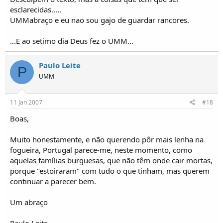
esclarecidas.....
UMMabraço e eu nao sou gajo de guardar rancores.
...E ao setimo dia Deus fez o UMM...
Paulo Leite
P
UMM
11 Jan 2007
#18
Boas,
Muito honestamente, e não querendo pôr mais lenha na
fogueira, Portugal parece-me, neste momento, como
aquelas famílias burguesas, que não têm onde cair mortas,
porque "estoiraram" com tudo o que tinham, mas querem
continuar a parecer bem.
Um abraço
Paulo Leite