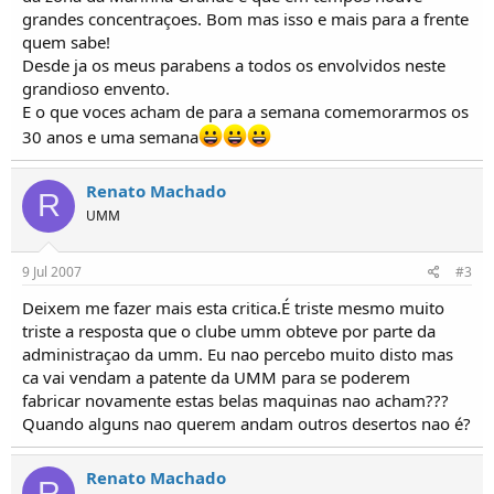
o
grandes concentraçoes. Bom mas isso e mais para a frente
s
quem sabe!
Desde ja os meus parabens a todos os envolvidos neste
grandioso envento.
E o que voces acham de para a semana comemorarmos os
30 anos e uma semana
Renato Machado
R
UMM
9 Jul 2007
#3
Deixem me fazer mais esta critica.É triste mesmo muito
triste a resposta que o clube umm obteve por parte da
administraçao da umm. Eu nao percebo muito disto mas
ca vai vendam a patente da UMM para se poderem
fabricar novamente estas belas maquinas nao acham???
Quando alguns nao querem andam outros desertos nao é?
Renato Machado
R