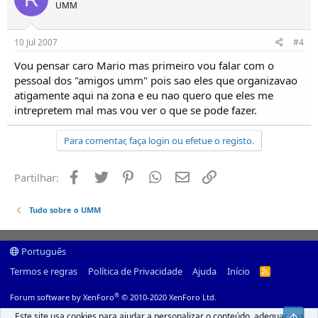
UMM
10 Jul 2007
#4
Vou pensar caro Mario mas primeiro vou falar com o
pessoal dos "amigos umm" pois sao eles que organizavao
atigamente aqui na zona e eu nao quero que eles me
intrepretem mal mas vou ver o que se pode fazer.
Para comentar, faça login ou efetue o registo.
Facebook
Twitter
Pinterest
Whatsapp
Email
Ligação
Partilhar:
Tudo sobre o UMM
Português
Termos e regras
Política de Privacidade
Ajuda
Início
R
S
S
®
Forum software by XenForo
© 2010-2020 XenForo Ltd.
Este site usa cookies para ajudar a personalizar o conteúdo, adequar sua
Top