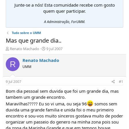
Junte-se a nós! Esta comunidade recebe com gosto
quem quer participar.
A Administração, ForUMM.
Tudo sobre o UMM
Mas que grande dia..
I
D
Renato Machado
9 Jul 2007
n
a
i
t
Renato Machado
R
c
a
UMM
i
d
a
e
d
i
9 Jul 2007
#1
o
n
r
í
Bom dia pessoal sem duvida que foi um grande dia, mas
d
c
tambem um grande encontro.
e
i
Maravilhas????? Eu so vi uma, ou seja 96
somos sem
T
o
duvida uma grande familia e unida foi o meu primeiro
ó
encontro e sou-vos muito sinceros gostava muito de poder
p
i
organizar um passeio do genero na minha zona pois sou
c
da zona da Marinha Grande e que em tempos houve