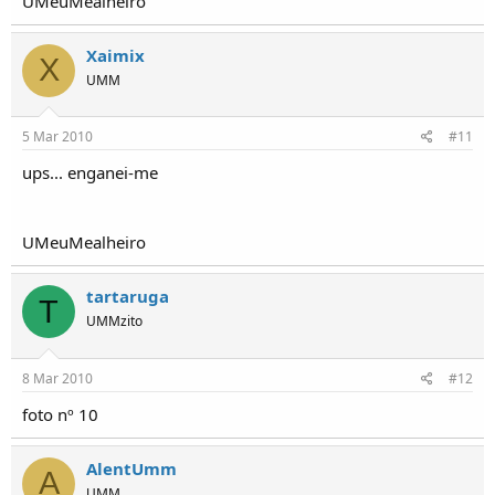
UMeuMealheiro
Xaimix
X
UMM
5 Mar 2010
#11
ups... enganei-me
UMeuMealheiro
tartaruga
T
UMMzito
8 Mar 2010
#12
foto nº 10
AlentUmm
A
UMM