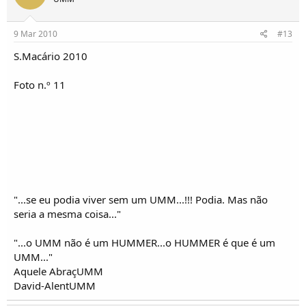
9 Mar 2010
#13
S.Macário 2010
Foto n.º 11
"...se eu podia viver sem um UMM...!!! Podia. Mas não
seria a mesma coisa..."
"...o UMM não é um HUMMER...o HUMMER é que é um
UMM..."
Aquele AbraçUMM
David-AlentUMM