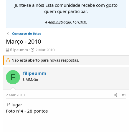
Junte-se a nós! Esta comunidade recebe com gosto
quem quer participar.
A Administração, ForUMM.
Concurso de fotos
Março - 2010
I
D
filipeumm
2 Mar 2010
n
a
i
Não está aberto para novas respostas.
t
c
a
i
d
filipeumm
F
a
e
UMMzão
d
i
o
n
r
í
2 Mar 2010
#1
d
c
e
i
1º lugar
T
o
Foto nº4 - 28 pontos
ó
p
i
c