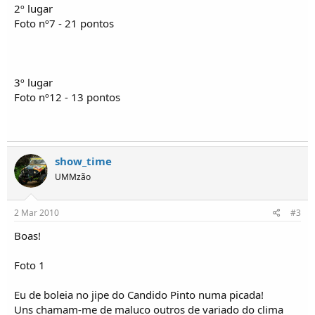
o
2º lugar
s
Foto nº7 - 21 pontos
3º lugar
Foto nº12 - 13 pontos
show_time
UMMzão
2 Mar 2010
#3
Boas!
Foto 1
Eu de boleia no jipe do Candido Pinto numa picada!
Uns chamam-me de maluco outros de variado do clima