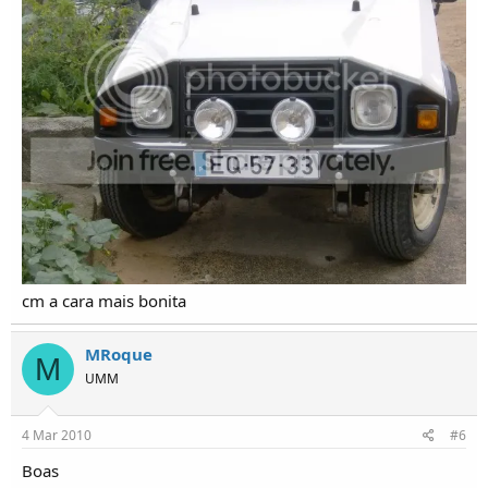
cm a cara mais bonita
MRoque
M
UMM
4 Mar 2010
#6
Boas