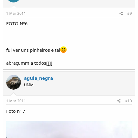
1 Mar 2011
#9
FOTO Nº6
fui ver uns pinheiros e tal
abraçumm a todos[[]]
aguia_negra
UMM
1 Mar 2011
#10
Foto nª 7