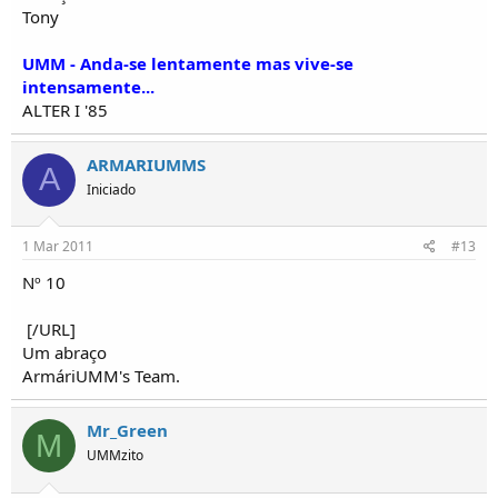
Tony
UMM - Anda-se lentamente mas vive-se
intensamente...
ALTER I '85
ARMARIUMMS
A
Iniciado
1 Mar 2011
#13
Nº 10
[/URL]
Um abraço
ArmáriUMM's Team.
Mr_Green
M
UMMzito