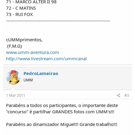
71 - MARCO ALTER II 98
72 - C MATINS
73 - RUI FOX
---------------------------------------------------------------------
cUMMprimentos,
(F.M.G)
www.umm-aventura.com
http://www.livestream.com/ummcanal
PedroLameirao
UMM
1 Mar 2011
#3
Parabéns a todos os participantes, o importante deste
"concurso" é partilhar GRANDES fotos com UMM's!!!
Parabéns ao dinamizador Miguel!!! Grande trabalho!!!