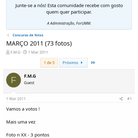
Junte-se a nós! Esta comunidade recebe com gosto
quem quer participar.
A Administração, ForUMM.
Concurso de fotos
MARÇO 2011 (73 fotos)
I
D
F.M.G
1 Mar 2011
n
a
Último
1 de 5
Próximo
i
t
c
a
i
d
F.M.G
F
a
e
Guest
d
i
o
n
r
í
1 Mar 2011
#1
d
c
e
i
Vamos a votos !
T
o
ó
Mais uma vez
p
i
Foto n XX - 3 pontos
c