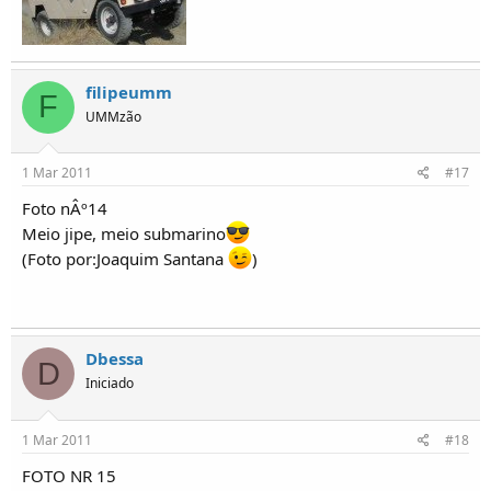
filipeumm
F
UMMzão
1 Mar 2011
#17
Foto nÂº14
Meio jipe, meio submarino
(Foto por:Joaquim Santana
)
Dbessa
D
Iniciado
1 Mar 2011
#18
FOTO NR 15