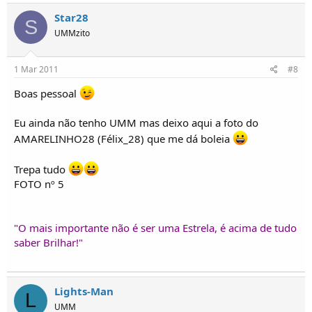
Star28
S
UMMzito
1 Mar 2011
#8
Boas pessoal
Eu ainda não tenho UMM mas deixo aqui a foto do
AMARELINHO28 (Félix_28) que me dá boleia
Trepa tudo
FOTO nº 5
"O mais importante não é ser uma Estrela, é acima de tudo
saber Brilhar!"
Lights-Man
L
UMM