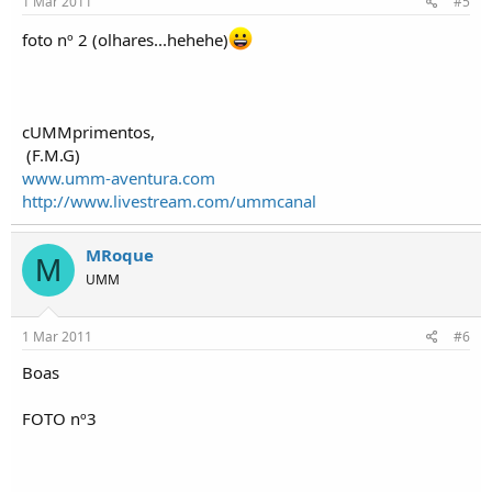
1 Mar 2011
#5
foto nº 2 (olhares...hehehe)
cUMMprimentos,
(F.M.G)
www.umm-aventura.com
http://www.livestream.com/ummcanal
MRoque
M
UMM
1 Mar 2011
#6
Boas
FOTO nº3